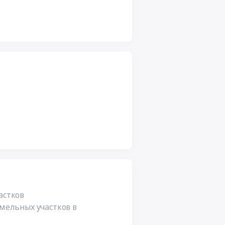
астков
емельных участков в