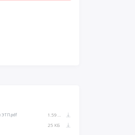
 ЭТП.pdf
1.59 МБ
25 КБ