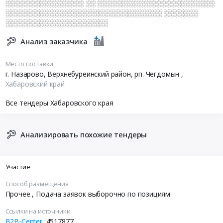
░░░░░░░░░░░░░░░░ ░░ ░░░░░░░░░░░░░░░░░░░░░░░░
░░░░░░░░░░░░░░░░░░░░░░░░░░░░░░░░ ░░░░░░░
░░░░░░░░░░░░░░░░░░░░░
Анализ заказчика
Место поставки
г. Назарово, Верхнебуреинский район, рп. Чегдомын
,
Хабаровский край
Все тендеры Хабаровского края
Анализировать похожие тендеры
Участие
Способ размещения
Прочее
, Подача заявок выборочно по позициям
Ссылки на источники
B2B-Center
4517877