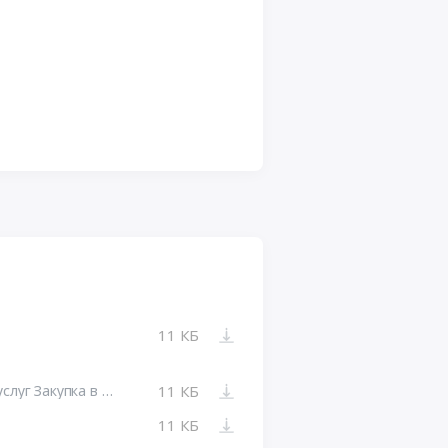
11 КБ
Протокол закупки товаров, работ, услуг Закупка в электронном магазине № 32514981122
11 КБ
11 КБ