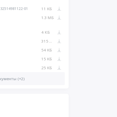
32514981122-01
11 КБ
1.3 МБ
4 КБ
315 КБ
54 КБ
15 КБ
25 КБ
кументы (+2)