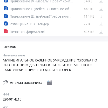
Приложение IV. (мебель) Проект контракта.docx
54 КБ
Приложение I. (мебель) Описание объекта закупки.docx
448 КБ
Приложение III. (мебель)Требования к составу аукционной заявки и инструкция.doc
114 КБ
Извещение. РТС-Тендер
22 КБ
Печатная форма.html
405 КБ
Заказчик
Наименование
МУНИЦИПАЛЬНОЕ КАЗЕННОЕ УЧРЕЖДЕНИЕ "СЛУЖБА ПО
ОБЕСПЕЧЕНИЮ ДЕЯТЕЛЬНОСТИ ОРГАНОВ МЕСТНОГО
САМОУПРАВЛЕНИЯ" ГОРОДА БЕЛОГОРСК
Анализ заказчика
ИНН
2804014215
КПП