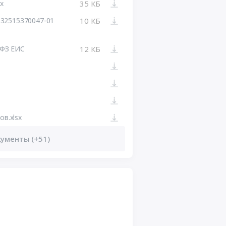
x
35 КБ
32515370047-01
10 КБ
-ФЗ ЕИС
12 КБ
ов.xlsx
кументы (+51)