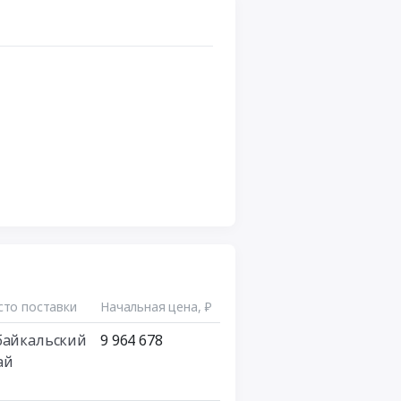
то поставки
Начальная цена, ₽
байкальский
9 964 678
ай