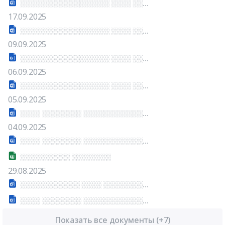
░░░░░░░░░░░░░░░░░░ ░░░░ ░░░░░░░░░░ ░░░░░░ ░░░░░░░░░░░░░░░
17.09.2025
░░░░░░░░░░░░░░░░░░ ░░░░ ░░░░░░░░░░ ░░░░░░ ░░░░░░░░░░░░░░░
09.09.2025
░░░░░░░░░░░░░░░░░░ ░░░░ ░░░░░░░░░░ ░░░░░░ ░░░░░░░░░░░░░░░
06.09.2025
░░░░░░░░░░░░░░░░░░ ░░░░ ░░░░░░░░░░ ░░░░░░ ░░░░░░░░░░░░░░░
05.09.2025
░░░░ ░░░░░░░░ ░░░░░░░░░░░░░░ ░░░░░░░░░░░░░░░░░░░░ ░░░░░░░░░░░░░
04.09.2025
░░░░ ░░░░░░░░ ░░░░░░░░░░░░░░ ░░░░░░░░░░░░░░░░░░░░ ░░░░░░░░░░░░░
░░░░░░░░░░ ░░░░░░░░
29.08.2025
░░░░░░░░░░░░ ░░░░ ░░░░░░░░░░░░░░░░░░░░ ░░░░░░░░░░░░░░░░ ░░░░░░░░░░░░░░░░░░░░░░░░░░░░░░░░
░░░░ ░░░░░░░░ ░░░░░░░░░░░░░░ ░░░░░░░░░░░░░░░░░░░░ ░░░░░
Показать все документы (+7)