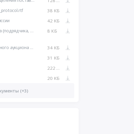
Протокол подведения итогов определения поставщика (подрядчика, исполнителя) от 23.05.2024 №ИЭА1
128 КБ
rotocol.rtf
38 КБ
иссии
42 КБ
Результат определения поставщика (подрядчика, исполнителя), сформированный на основании размещенных протоколов
8 КБ
Извещение о проведении электронного аукциона от 13.05.2024 №0161100009824000015
34 КБ
31 КБ
222 КБ
20 КБ
кументы (+3)