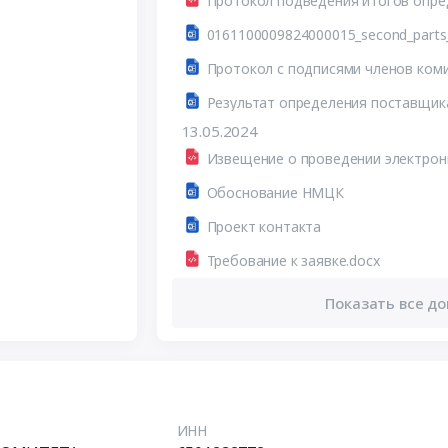
0161100009824000015_second_parts_p
Протокол с подписями членов ком
13.05.2024
Обоснование НМЦК
Проект контакта
Требование к заявке.docx
Показать все до
ИНН