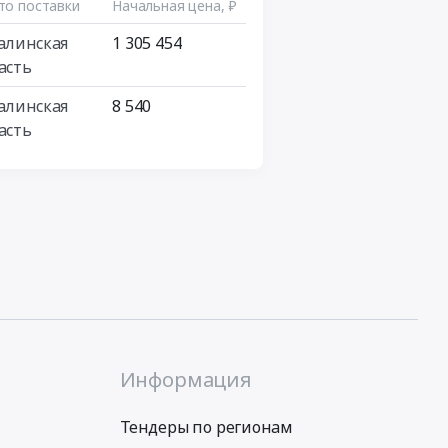
то поставки
Начальная цена, ₽
алинская
1 305 454
асть
алинская
8 540
асть
Информация
Тендеры по регионам