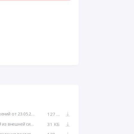
Протокол подачи ценовых предложений от 23.05.2024 №ЦПА1
127 КБ
Электронный документ, полученный из внешней системы
31 КБ