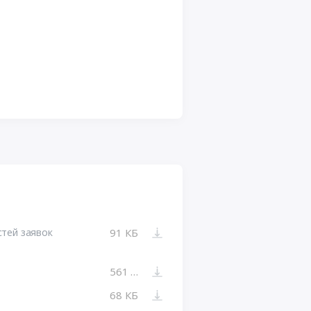
стей заявок
91 КБ
561 КБ
68 КБ