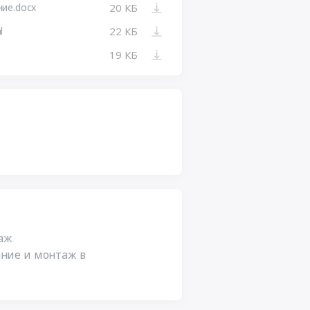
ие.docx
20 КБ
l
22 КБ
19 КБ
аж
ание и монтаж в