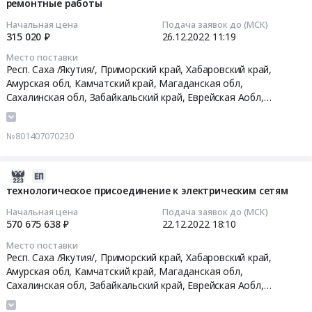
12-
ремонтные работы
Материалы
Дальнего
Заказчика,
26
для
Востока
рабочих
Начальная цена
Подача заявок до (МСК)
11:19:35
производства
в
315 020 ₽
26.12.2022
11:19
станций,
текстиля,
рамках
сетевого
Место поставки
2022-
Мягкий
Восточного
оборудования,
Респ. Саха /Якутия/, Приморский край, Хабаровский край,
12-
инвентарь,
экономического
сопровождению
Амурская обл, Камчатский край, Магаданская обл,
26
Ветошь
форума-2023
Сахалинская обл, Забайкальский край, Еврейская Аобл,
программного
11:19:35
Чукотский АО, Респ. Бурятия,
Республика Саха (Якутия)
,
Предмет
at
обеспечения,
Приморский край
,
Хабаровский край
,
Амурская область
,
тендера:
г.
организации
№801407070230
Камчатский край
,
Магаданская область
,
Сахалинская область
,
Тендер
приобретение
Владивосток,
ремонта,
Забайкальский край
,
Еврейская АО
,
Чукотский АО
,
Республика
на
рюкзаков.
Приморский
закупа
Бурятия
ремонтные
Цена:
край
2022-
новой
работы
122000
,
12-
техники,
технологическое присоединение к электрическим сетям
Тендер
руб.
Russia,
22
комплектующих
Начальная цена
Подача заявок до (МСК)
на
RU
18:10:50
и
570 675 638 ₽
22.12.2022
18:10
ремонтные
Приморский
расходных
Место поставки
работы
край
2022-
материалов,
Респ. Саха /Якутия/, Приморский край, Хабаровский край,
at
Организация
12-
а
Амурская обл, Камчатский край, Магаданская обл,
Респ.
выставок,
22
также
Сахалинская обл, Забайкальский край, Еврейская Аобл,
Саха
конференций,
18:10:50
поставки
Чукотский АО, Респ. Бурятия,
Республика Саха (Якутия)
,
/
семинаров