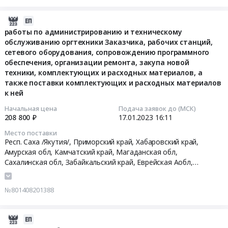
Бухгалтерский
Russia,
приобретение
этап).
изготовлению,
учет
RU
рюкзаков
Цена:
монтажу
2023-
Предмет
Забайкальский
Тендер
2470328580
и
01-
работы по администрированию и техническому
тендера:
край
на
руб.
сопровождению
обслуживанию оргтехники Заказчика, рабочих станций,
17
Услуги
Юридические
приобретение
экспозиции,
сетевого оборудования, сопровождению программного
16:11:21
по
услуги
обеспечения, организации ремонта, закупа новой
рюкзаков
а
проведению
техники, комплектующих и расходных материалов, а
Предмет
at
также
2023-
финансового
также поставки комплектующих и расходных материалов
тендера:
г.
иные
01-
к ней
аудита.
юридические
Чита,
сопутствующие
17
Цена:
услуги.
Забайкальский
услуги
Начальная цена
Подача заявок до (МСК)
16:11:21
63000
208 800 ₽
17.01.2023
16:11
Цена:
край
в
руб.
242817
,
целях
Тендер
Место поставки
руб.
Russia,
Респ. Саха /Якутия/, Приморский край, Хабаровский край,
обеспечения
на
Амурская обл, Камчатский край, Магаданская обл,
RU
участия
работы
Сахалинская обл, Забайкальский край, Еврейская Аобл,
Забайкальский
Забайкальского
по
Чукотский АО, Респ. Бурятия,
Республика Саха (Якутия)
,
край
края
администрированию
Приморский край
,
Хабаровский край
,
Амурская область
,
Текстиль
в
и
№801408201388
Камчатский край
,
Магаданская область
,
Сахалинская область
,
и
работе
техническому
Забайкальский край
,
Еврейская АО
,
Чукотский АО
,
Республика
текстильные
выставки
обслуживанию
Бурятия
2022-
изделия,
Улица
оргтехники