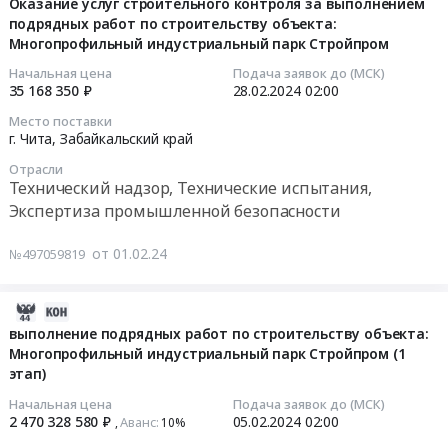
02-
отношении
Оказание услуг строительного контроля за выполнением
а
края
Russia,
подрядных работ по строительству объекта:
29
объектов
также
в
RU
Многопрофильный индустриальный парк Стройпром
10:31:10
капитального
поставки
работе
Забайкальский
строительства
Начальная цена
Подача заявок до (МСК)
комплектующих
Восточного
край
2024-
1,
35 168 350 ₽
28.02.2024
02:00
и
экономического
Аудиторские
02-
3,
Место поставки
расходных
форума
услуги,
28
4
г. Чита,
Забайкальский край
материалов
2024
Бухгалтерский
02:00:00
этапов
Отрасли
к
at
учет
«Многопрофильного
Технический надзор, Технические испытания,
ней.
г.
Предмет
Тендер
индустриального
Экспертиза промышленной безопасности
Цена:
Владивосток,
тендера:
на
парка
344832
Приморский
Услуги
оказание
«Стройпром
от 01.02.24
№497059819
руб.
край
по
услуг
Тендер
,
проведению
строительного
на
Russia,
финансового
контроля
2024-
осуществление
RU
аудита.
за
02-
авторского
выполнение подрядных работ по строительству объекта:
Приморский
Цена:
Многопрофильный индустриальный парк Стройпром (1
выполнением
06
надзора
край
183000
этап)
подрядных
13:11:12
в
Полное
руб.
работ
отношении
Начальная цена
Подача заявок до (МСК)
строительство
по
2024-
объектов
2 470 328 580 ₽
05.02.2024
02:00
Аванс:
,
10%‍
и
строительству
02-
капитального