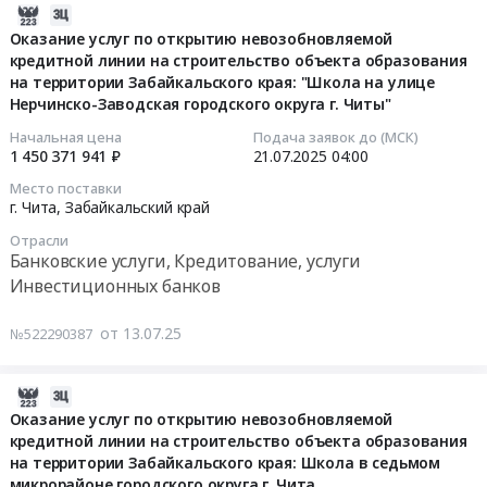
2025-
Многопрофильный
невозобновляемой
информационной
г.
объекта
09-
индустриальный
Оказание услуг по открытию невозобновляемой
кредитной
системы
Чита
образования
кредитной линии на строительство объекта образования
26
парк
линии
для
Тендер
на
на территории Забайкальского края: "Школа на улице
23:38:08
Стройпром.
на
работы
на
территории
Нерчинско-Заводская городского округа г. Читы"
Цена:
строительство
с
оказание
Забайкальского
2025-
36078982
объекта
информацией
услуг
Начальная цена
Подача заявок до (МСК)
края:
1 450 371 941 ₽
21.07.2025
04:00
07-
руб.
образования
о
по
Школа
21
на
строящихся
открытию
о
Место поставки
04:00:00
территории
объектах.
г. Чита,
Забайкальский край
невозобновляемой
в
Забайкальского
Цена:
кредитной
мкр.
Отрасли
Тендер
края:
1500000
линии
Хороший
Банковские услуги, Кредитование, услуги
на
Детский
руб.
на
в
Инвестиционных банков
оказание
сад
строительство
городском
услуг
на
объекта
округе
от 13.07.25
№522290387
по
ул.
образования
г.
открытию
Новобульварная,
на
Чита
2025-
невозобновляемой
г.
территории
at
09-
Оказание услуг по открытию невозобновляемой
кредитной
Читы
Забайкальского
г.
кредитной линии на строительство объекта образования
26
линии
Тендер
края:
Чита,
на территории Забайкальского края: Школа в седьмом
23:38:08
на
на
Детский
Забайкальский
микрорайоне городского округа г. Чита