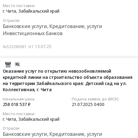
Цена:
за
системы
21
Место поставки
75000
выполнением
для
04:00:00
г. Чита,
Забайкальский край
руб.
подрядных
работы
Отрасли
работ
с
Тендер
Банковские услуги, Кредитование, услуги
по
информацией
на
Инвестиционных банков
строительству
о
оказание
объекта:
строящихся
услуг
от 13.07.25
№522290381
Многопрофильный
объектах
по
индустриальный
Тендер
открытию
парк
на
2025-
невозобновляемой
Стройпром
услуги
09-
Оказание услуг по открытию невозобновляемой
кредитной
at
по
кредитной линии на строительство объекта образования
26
линии
на территории Забайкальского края: Детский сад на ул.
г.
разработке
23:38:08
на
Коллективная, г. Чита
Чита,
и
строительство
Забайкальский
сопровождению
2025-
объекта
Начальная цена
Подача заявок до (МСК)
край
информационной
258 018 537 ₽
21.07.2025
04:00
07-
образования
,
системы
21
на
Место поставки
Russia,
для
04:00:00
территории
г. Чита,
Забайкальский край
RU
работы
Забайкальского
Отрасли
Забайкальский
с
Тендер
края:
Банковские услуги, Кредитование, услуги
край