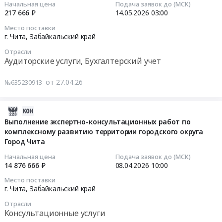
Начальная цена
Подача заявок до (МСК)
тендера:
край
разработке
06:43:09
217 666 ₽
14.05.2026
03:00
Оказание
,
проектно-
Место поставки
услуг
Russia,
сметной
2026-
г. Чита,
Забайкальский край
по
RU
документации
05-
открытию
Отрасли
Забайкальский
на
14
Аудиторские услуги, Бухгалтерский учет
невозобновляемой
край
объект
03:00:00
кредитной
Банковские
капитального
от 27.04.26
№635230913
линии.
услуги,
строительства
Тендер
Цена:
Кредитование,
Тендер
на
260529375
услуги
на
услуги
2026-
руб.
Инвестиционных
выполнение
по
04-
Выполнение экспертно-консультационных работ по
банков
работ
проведению
комплексному развитию территории городского округа
12
Предмет
по
финансового
Город Чита
12:50:09
тендера:
инженерным
аудита
Начальная цена
Подача заявок до (МСК)
Оказание
изысканиям
Тендер
2026-
14 876 666 ₽
08.04.2026
10:00
услуг
и
на
04-
Место поставки
по
разработке
услуги
08
г. Чита,
Забайкальский край
открытию
проектно-
по
10:00:00
Отрасли
невозобновляемой
сметной
проведению
Консультационные услуги
кредитной
документации
финансового
Тендер