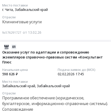
ремонта
финансового
на
комплексному
2026-
Место поставки
зданий,
аудита.
рекламные
развитию
02-
г. Чита,
Забайкальский край
внутридомовых
Цена:
и
территории
13
Отрасли
сетей
217666
маркетинговые
городского
15:00:00
Клининговые услуги
Предмет
руб.
услуги
округа
тендера:
at
Город
Тендер
от 13.02.26
№576291727
Выполнение
Забайкальский
Чита
на
работ
край,
at
услуги
по
Забайкальский
г.
по
2026-
инженерным
край
Чита,
комплексной,
02-
Оказание услуг по адаптации и сопровождению
изысканиям
,
Забайкальский
профессиональной
экземпляров справочно-правовых систем «Консультант
02
и
Russia,
край
Плюс
уборке
17:45:43
разработке
RU
,
и
Начальная цена
Подача заявок до (МСК)
проектно-
Забайкальский
Russia,
поддержанию
2026-
598 626 ₽
02.02.2026
17:45
сметной
край
RU
чистоты
02-
Место поставки
документации
Услуги
Забайкальский
(клининговые
02
Забайкальский край,
Забайкальский край
на
в
край
услуги)
17:45:43
Отрасли
объект
области
Консультационные
Тендер
Программное обеспечение (юридическое,
капитального
рекламы
услуги
на
Тендер
бухгалтерское, информационно-справочные системы).
строительства.
и
Предмет
услуги
на
Сопровождение
Цена:
маркетинга