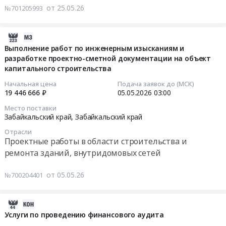
невозобновляемой
на
от 25.05.26
№701205993
информационно-
кредитной
оказание
справочные
линии
услуг
системы).
at
по
2026-
Сопровождение
г.
открытию
05-
Выполнение работ по инженерным изысканиям и
Предмет
Чита;Забайкальский
невозобновляемой
разработке проектно-сметной документации на объект
06
тендера:
край,
капитального строительства
кредитной
01:08:12
Выполнение
Забайкальский
линии
Начальная цена
Подача заявок до (МСК)
работ
край
Тендер
2026-
19 446 666 ₽
05.05.2026
03:00
по
,
на
05-
Место поставки
роботизации
Russia,
оказание
05
Забайкальский край,
Забайкальский край
бизнес-
RU
услуг
03:00:00
процесса.
Отрасли
Забайкальский
по
Проектные работы в области строительства и
Цена:
край
открытию
Тендер
ремонта зданий, внутридомовых сетей
1499000
Банковские
невозобновляемой
на
руб.
услуги,
кредитной
выполнение
от 05.05.26
№700204401
Кредитование,
линии
работ
услуги
at
по
Инвестиционных
г.
инженерным
2026-
банков
Чита,
изысканиям
07-
Услуги по проведению финансового аудита
Предмет
Забайкальский
и
18