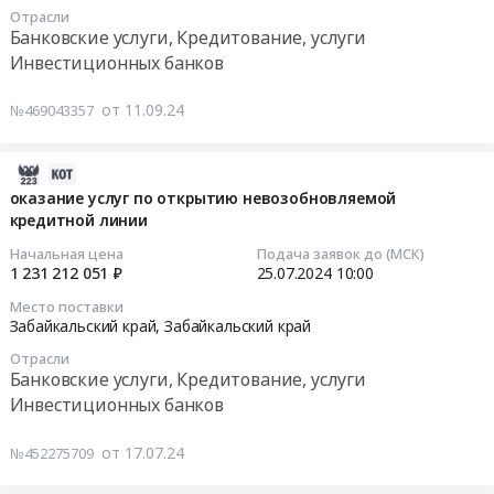
19
Чита.
и
Отрасли
Цена:
услуг
10:00:00
Цена:
расходных
Банковские услуги, Кредитование, услуги
2413940433
по
1973961018
материалов
Инвестиционных банков
руб.
открытию
Тендер
руб.
к
невозобновляемой
на
ней
от 11.09.24
№469043357
кредитной
оказание
Тендер
линии
услуг
на
at
по
2024-
услуги
г.
открытию
07-
оказание услуг по открытию невозобновляемой
по
Чита,
невозобновляемой
кредитной линии
27
администрированию
Забайкальский
кредитной
03:18:33
и
Начальная цена
Подача заявок до (МСК)
край
линии
1 231 212 051 ₽
25.07.2024
10:00
техническому
,
Тендер
2024-
обслуживанию
Место поставки
Russia,
на
07-
оргтехники
Забайкальский край,
Забайкальский край
RU
оказание
25
Заказчика,
Отрасли
Забайкальский
услуг
10:00:00
рабочих
Банковские услуги, Кредитование, услуги
край
по
станций,
Инвестиционных банков
Банковские
открытию
Тендер
сетевого
услуги,
невозобновляемой
на
оборудования,
от 17.07.24
№452275709
Кредитование,
кредитной
оказание
сопровождению
услуги
линии
услуг
программного