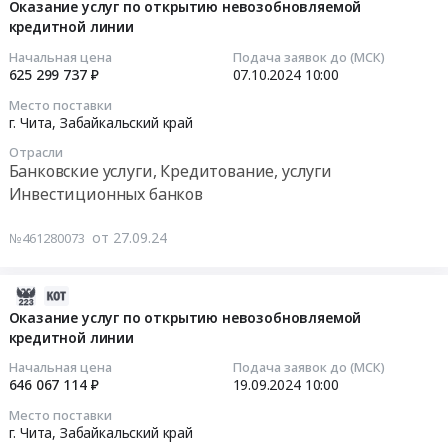
Оказание
в
Предмет
10-
Оказание услуг по открытию невозобновляемой
RU
рабочих
услуг
кредитной линии
г.Борзя.
тендера:
08
Забайкальский
станций,
по
Цена:
Строительство
03:27:54
край
Начальная цена
Подача заявок до (МСК)
сетевого
открытию
442339564
объекта
625 299 737 ₽
07.10.2024
10:00
Строительство,
оборудования,
невозобновляемой
руб.
Пансионат
2024-
ремонт
сопровождению
Место поставки
кредитной
в
10-
и
г. Чита,
Забайкальский край
программного
линии
г.
07
обслуживание
обеспечения,
Отрасли
на
Чита.
10:00:00
дорог,
организации
Банковские услуги, Кредитование, услуги
строительство
Цена:
мостов,
ремонта,
Инвестиционных банков
объекта
1973445893
Тендер
тоннелей
закупа
образования
руб.
на
и
новой
от 27.09.24
№461280073
на
оказание
ЖД
техники,
территории
услуг
путей
комплектующих
Забайкальского
по
2024-
Предмет
и
края:
открытию
09-
Оказание услуг по открытию невозобновляемой
тендера:
расходных
Школа
невозобновляемой
кредитной линии
19
Строительство
материалов,
в
кредитной
13:34:15
объекта
а
Начальная цена
Подача заявок до (МСК)
мкр.
линии
Пансионат
646 067 114 ₽
19.09.2024
10:00
также
Романовский
Тендер
2024-
в
поставки
Место поставки
г.
на
09-
г.
комплектующих
г. Чита,
Забайкальский край
Читы.
оказание