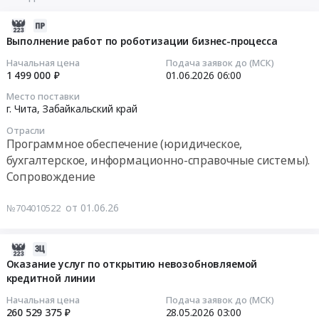
2026-
06-
Выполнение работ по роботизации бизнес-процесса
01
Начальная цена
Подача заявок до (МСК)
06:51:01
1 499 000 ₽
01.06.2026
06:00
Место поставки
2026-
г. Чита,
Забайкальский край
06-
Отрасли
01
Программное обеспечение (юридическое,
06:00:00
бухгалтерское, информационно-справочные системы).
Сопровождение
Тендер
на
от 01.06.26
№704010522
выполнение
работ
по
2026-
роботизации
05-
Оказание услуг по открытию невозобновляемой
бизнес-
кредитной линии
28
процесса
07:28:51
Начальная цена
Подача заявок до (МСК)
Тендер
260 529 375 ₽
28.05.2026
03:00