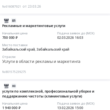
линии.
на
аудита
на
от 23.03.26
№616087921
Цена:
объект
at
выполнение
427645050
капитального
г.
экспертно-
руб.
строительства
Чита,
2026-
консультационных
at
Забайкальский
03-
работ
Рекламные и маркетинговые услуги
Забайкальский
край
02
по
Начальная цена
Подача заявок до (МСК)
край,
,
16:03:32
комплексному
700 000 ₽
02.03.2026
16:03
Забайкальский
Russia,
развитию
Место поставки
край
RU
2026-
территории
Забайкальский край,
Забайкальский край
,
Забайкальский
03-
городского
Отрасли
Russia,
край
02
округа
Услуги в области рекламы и маркетинга
RU
Аудиторские
16:03:32
Город
Забайкальский
услуги,
Чита
№801575239275
край
Бухгалтерский
Тендер
Тендер
Проектные
учет
на
на
работы
Предмет
рекламные
выполнение
2026-
в
тендера:
и
экспертно-
02-
услуги по комплексной, профессиональной уборке и
области
Услуги
маркетинговые
консультационных
поддержанию чистоты (клининговые услуги)
14
строительства
по
услуги
работ
13:53:07
Начальная цена
Подача заявок до (МСК)
и
проведению
Тендер
по
1 940 000 ₽
13.02.2026
15:00