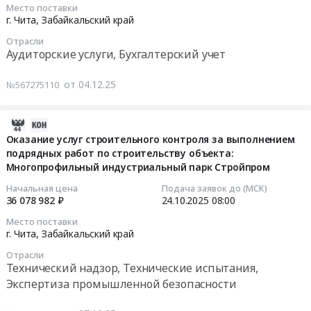
Место поставки
Предмет
справочно-
Тендер
2025-
г. Чита,
Забайкальский край
тендера:
правовых
на
12-
Отрасли
услуги
систем
услуги
23
Аудиторские услуги, Бухгалтерский учет
по
«Консультант
по
03:00:00
комплексной,
Плюс
добровольному
от 04.12.25
№567275110
профессиональной
at
медицинскому
Тендер
уборке
Забайкальский
страхованию
на
и
край,
at
услуги
2026-
поддержанию
Забайкальский
Забайкальский
по
07-
Оказание услуг строительного контроля за выполнением
чистоты
край
край,
проведению
подрядных работ по строительству объекта:
29
(клининговые
,
Забайкальский
финансового
Многопрофильный индустриальный парк Стройпром
12:47:08
услуги).
Russia,
край
аудита
Начальная цена
Подача заявок до (МСК)
Цена:
RU
,
Тендер
2025-
36 078 982 ₽
24.10.2025
08:00
1940000
Забайкальский
Russia,
на
10-
Место поставки
руб.
край
RU
услуги
24
г. Чита,
Забайкальский край
Программное
Забайкальский
по
08:00:00
Отрасли
обеспечение
край
проведению
Технический надзор, Технические испытания,
(юридическое,
Услуги
финансового
Тендер
Экспертиза промышленной безопасности
бухгалтерское,
страхования
аудита
на
информационно-
Предмет
at
оказание