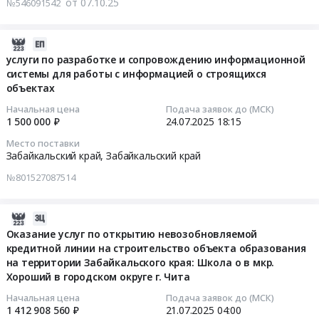
от 07.10.25
№546091542
справочные
тендера:
г.
услуг
системы).
услуги
Чита,
строительного
Сопровождение
по
Забайкальский
контроля
2025-
Предмет
добровольному
край
за
07-
услуги по разработке и сопровождению информационной
тендера:
медицинскому
,
системы для работы с информацией о строящихся
выполнением
24
Оказание
страхованию.
Russia,
объектах
подрядных
18:15:45
услуг
Цена:
RU
работ
Начальная цена
Подача заявок до (МСК)
по
822223
Забайкальский
по
2025-
1 500 000 ₽
24.07.2025
18:15
адаптации
руб.
край
строительству
07-
Место поставки
и
Аудиторские
объекта:
24
Забайкальский край,
Забайкальский край
сопровождению
услуги,
Многопрофильный
18:15:45
№801527087514
экземпляров
Бухгалтерский
индустриальный
справочно-
учет
парк
Тендер
правовых
Предмет
Стройпром
на
2025-
систем
тендера:
Тендер
услуги
09-
Оказание услуг по открытию невозобновляемой
«Консультант
Услуги
на
по
кредитной линии на строительство объекта образования
26
Плюс.
по
оказание
разработке
на территории Забайкальского края: Школа о в мкр.
23:38:09
Цена:
проведению
Хороший в городском округе г. Чита
услуг
и
598626
финансового
строительного
сопровождению
2025-
Начальная цена
Подача заявок до (МСК)
руб.
аудита.
контроля
информационной
1 412 908 560 ₽
21.07.2025
04:00
07-