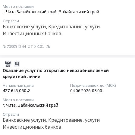
на
2026-
Место поставки
выполнение
05-
г. Чита;Забайкальский край,
Забайкальский край
работ
28
Отрасли
по
03:00:00
Банковские услуги, Кредитование, услуги
роботизации
Инвестиционных банков
бизнес-
Тендер
процесса
на
от 28.05.26
№703054544
at
оказание
г.
услуг
Чита,
по
2026-
Забайкальский
открытию
06-
Оказание услуг по открытию невозобновляемой
край
невозобновляемой
кредитной линии
28
,
кредитной
21:05:56
Начальная цена
Подача заявок до (МСК)
Russia,
линии
427 645 050 ₽
04.06.2026
03:00
RU
Тендер
2026-
Место поставки
Забайкальский
на
06-
г. Чита,
Забайкальский край
край
оказание
04
Программное
Отрасли
услуг
03:00:00
Банковские услуги, Кредитование, услуги
обеспечение
по
Инвестиционных банков
(юридическое,
открытию
Тендер
бухгалтерское,