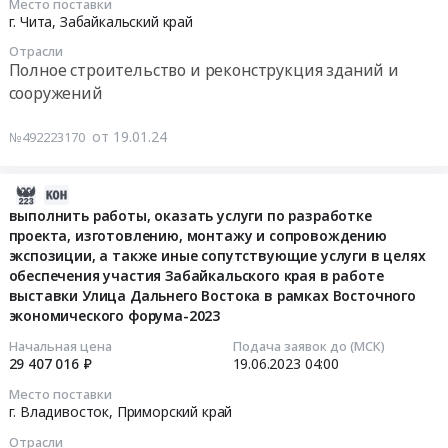
Место поставки
реконструкция
объекта:
05
строительства
г. Чита,
Забайкальский край
зданий
Многопрофильный
02:00:00
1,
Отрасли
и
индустриальный
3,
Полное строительство и реконструкция зданий и
сооружений
парк
Тендер
4
сооружений
Предмет
Стройпром
на
этапов
тендера:
Тендер
выполнение
«Многопрофильного
от 19.01.24
№492223170
Выполнение
на
подрядных
индустриального
работ,
оказание
работ
парка
оказание
услуг
по
«Стройпром
2023-
услуг
строительного
строительству
at
06-
выполнить работы, оказать услуги по разработке
по
контроля
проекта, изготовлению, монтажу и сопровождению
объекта:
г.
20
разработке
экспозиции, а также иные сопутствующие услуги в целях
за
Многопрофильный
Чита,
15:20:09
проекта,
обеспечения участия Забайкальского края в работе
выполнением
индустриальный
Забайкальский
выставки Улица Дальнего Востока в рамках Восточного
изготовлению,
подрядных
парк
край
2023-
экономического форума-2023
монтажу
работ
Стройпром
,
06-
и
по
(1
Russia,
19
Начальная цена
Подача заявок до (МСК)
сопровождению
29 407 016 ₽
19.06.2023
04:00
строительству
этап)
RU
04:00:00
экспозиции
объекта:
Тендер
Забайкальский
Место поставки
Забайкальского
г. Владивосток,
Приморский край
Многопрофильный
на
край
Тендер:
края
индустриальный
выполнение
Технический
выполнить
Отрасли