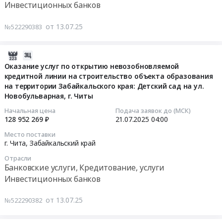
информацией
на
Школа
Инвестиционных банков
Технический
о
оказание
о
надзор,
строящихся
услуг
в
от 13.07.25
№522290383
Технические
объектах
по
мкр.
испытания,
at
открытию
Хороший
Экспертиза
2025-
Забайкальский
невозобновляемой
в
промышленной
09-
край,
Оказание услуг по открытию невозобновляемой
кредитной
городском
кредитной линии на строительство объекта образования
безопасности
26
Забайкальский
линии
округе
на территории Забайкальского края: Детский сад на ул.
Предмет
23:38:11
край
на
г.
Новобульварная, г. Читы
тендера:
,
строительство
Чита
Оказание
2025-
Russia,
объекта
Тендер
Начальная цена
Подача заявок до (МСК)
128 952 269 ₽
21.07.2025
04:00
услуг
07-
RU
образования
на
строительного
21
Забайкальский
на
оказание
Место поставки
контроля
04:00:00
край
территории
г. Чита,
Забайкальский край
услуг
за
Предмет
Забайкальского
по
Отрасли
выполнением
Тендер
тендера:
края:
открытию
Банковские услуги, Кредитование, услуги
подрядных
на
услуги
Детский
невозобновляемой
Инвестиционных банков
работ
оказание
по
сад
кредитной
по
услуг
разработке
на
линии
от 13.07.25
№522290382
строительству
по
и
ул.
на
объекта:
открытию
сопровождению
Коллективная,
строительство