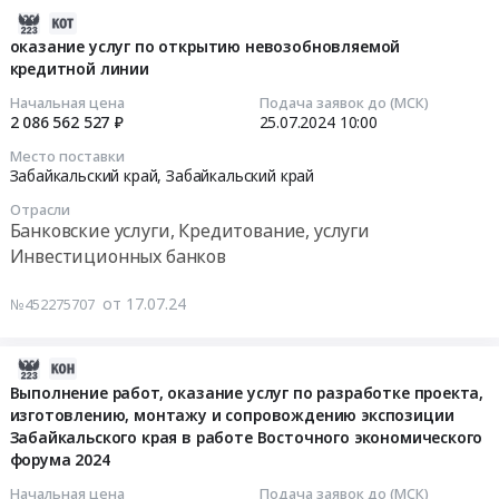
Инвестиционных
at
по
2024-
обеспечения,
банков
г.
открытию
07-
организации
оказание услуг по открытию невозобновляемой
Предмет
Чита,
невозобновляемой
кредитной линии
27
ремонта,
тендера:
Забайкальский
кредитной
03:18:33
закупа
Начальная цена
Подача заявок до (МСК)
Оказание
край
линии
новой
2 086 562 527 ₽
25.07.2024
10:00
услуг
,
Тендер
2024-
техники,
Место поставки
по
Russia,
на
07-
комплектующих
Забайкальский край,
Забайкальский край
открытию
RU
оказание
25
и
невозобновляемой
Отрасли
Забайкальский
услуг
10:00:00
расходных
Банковские услуги, Кредитование, услуги
кредитной
край
по
материалов,
Инвестиционных банков
линии.
Банковские
открытию
Тендер
а
Цена:
услуги,
невозобновляемой
на
также
от 17.07.24
№452275707
625299737
Кредитование,
кредитной
оказание
поставки
руб.
услуги
линии
услуг
комплектующих
Инвестиционных
at
по
и
2024-
банков
Забайкальский
открытию
расходных
07-
Выполнение работ, оказание услуг по разработке проекта,
Предмет
край,
невозобновляемой
материалов
изготовлению, монтажу и сопровождению экспозиции
16
тендера:
Забайкальский
Забайкальского края в работе Восточного экономического
кредитной
к
18:02:35
Оказание
край
форума 2024
линии
ней
услуг
,
Тендер
at
2024-
Начальная цена
Подача заявок до (МСК)