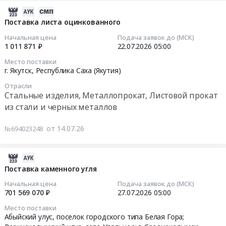
Булунского
поставку
2026-
проектно-
района
труб
08-
сметной
Поставка листа оцинкованного
(улуса)
стальных
03
документации
Начальная цена
Подача заявок до (МСК)
Республики
электросварных
15:02:14
объекта
1 011 871 ₽
22.07.2026
05:00
Саха
Тендер
"Капитальный
Место поставки
(Якутия)
на
2026-
ремонт
г. Якутск,
Республика Саха (Якутия)
канализационные
поставку
07-
сетей
Отрасли
сети)"
труб
22
коммунального
Стальные изделия, Металлопрокат, Листовой прокат
Тендер
стальных
05:00:00
комплекса
из стали и черных металлов
на
электросварных
на
выполнение
at
Тендер
нижнем
от 14.07.26
№694023248
работ
г.
на
участке
по
Якутск,
поставку
п.
капитальному
Республика
листа
Тикси
2026-
ремонту
Саха
оцинкованного
Булунского
07-
Поставка каменного угля
с
(Якутия)
Тендер
района
30
Начальная цена
Подача заявок до (МСК)
разработкой
,
на
(улуса)
15:34:12
701 569 070 ₽
27.07.2026
05:00
проектно-
Russia,
поставку
Республики
Место поставки
сметной
RU
листа
Саха
2026-
Абыйский улус, поселок городского типа Белая Гора;
документации
Республика
оцинкованного
(Якутия)"
07-