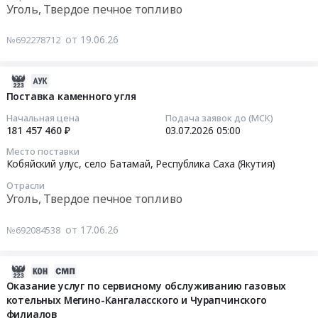
05:00:00
Уголь, Твердое печное топливо
руб.
Джебарики-
Амгинский
Хая;Томпонский
улус,
Тендер
от 19.06.26
№692278712
улус,
село
на
поселок
Амга,
поставку
Хандыга,
Республика
каменного
2026-
Республика
Саха
угля
07-
Поставка каменного угля
Саха
(Якутия)
Тендер
06
Начальная цена
Подача заявок до (МСК)
(Якутия)
,
на
12:36:05
181 457 460 ₽
03.07.2026
05:00
,
Russia,
поставку
Место поставки
Russia,
RU
каменного
2026-
Кобяйский улус, село Батамай,
Республика Саха (Якутия)
RU
Республика
угля
07-
Республика
Саха
Отрасли
at
03
Уголь, Твердое печное топливо
Саха
(Якутия)
Верхнеколымский
05:00:00
(Якутия)
Уголь,
улус,
от 17.06.26
№692084538
Уголь,
Твердое
село
Тендер
Твердое
печное
Угольное,
на
печное
топливо
Республика
поставку
2026-
топливо
Предмет
Саха
каменного
06-
Оказание услуг по сервисному обслуживанию газовых
Предмет
тендера:
(Якутия)
угля
котельных Мегино-Кангаласского и Чурапчинского
25
тендера:
Поставка
,
Тендер
филиалов
16:07:06