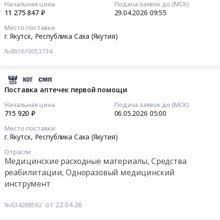
2026-
Начальная цена
Подача заявок до (МСК)
блочно-
работ
Эвено-
в
11 275 847 ₽
29.04.2026
09:55
04-
модульной
по
Бытантайском
Чурапчинском,
29
котельной
капитальному
улусах.
Место поставки
Олекминском,
09:55:50
г. Якутск,
Республика Саха (Якутия)
"Исит"
ремонту
Цена:
Аллаиховском,
с
сетей
161260454
№801610053734
Нижнеколымском,
Тендер
тепловыми
теплоснабжения
руб.
Эвено-
на
сетями
и
Бытантайском
оказание
2026-
для
водоснабжения,
улусах
услуги
05-
Поставка аптечек первой помощи
подключения
находящихся
at
по
08
на
на
Начальная цена
Подача заявок до (МСК)
Аллаиховский
технологическому
01:54:24
первом
715 920 ₽
06.05.2026
05:00
хозяйственном
улус,
присоединению
этапе
ведении
поселок
Место поставки
к
2026-
Многофункционального
ГУП
г. Якутск,
Республика Саха (Якутия)
Чокурдах,
электрическим
05-
центра
ЖКХ
Республика
Отрасли
сетям
06
и
РС(Я)
Саха
Медицинские расходные материалы, Средства
объекта
05:00:00
на
в
(Якутия)
реабилитации, Одноразовый медицинский
"Строительство
втором
Амгинском,
,
инструмент
блочно-
Тендер
этапе
Усть-
Russia,
модульной
на
частные
Алданском,
RU
от 22.04.26
№634288592
котельной
поставку
жилые
Томпонском,
Республика
в
аптечек