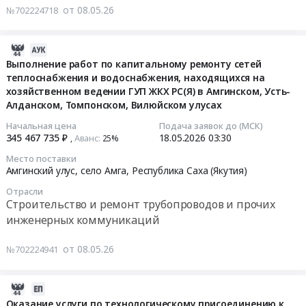
труб
Республика
Республика
работ
улусах.
капитальному
от 08.05.26
№702224718
стальных
Саха
Саха
по
Цена:
ремонту
электросварных.
(Якутия)
(Якутия)
капитальному
130519160
сетей
Цена:
2026-
,
Трубопроводная
ремонту
руб.
тепло-,
1744401
05-
Russia,
Выполнение работ по капитальному ремонту сетей
и
сетей
водоснабжения
руб.
теплоснабжения и водоснабжения, находящихся на
20
RU
запорная
теплоснабжения
и
хозяйственном ведении ГУП ЖКХ РС(Я) в Амгинском, Усть-
12:31:51
Республика
арматура,
и
водоотведения
Алданском, Томпонском, Вилюйском улусах
Саха
радиаторы
водоснабжения,
находящихся
2026-
(Якутия)
Предмет
находящихся
Начальная цена
Подача заявок до (МСК)
на
345 467 735 ₽
18.05.2026
03:30
05-
Аванс:
Строительство
,
25%‍
тендера:
на
хозяйственном
18
и
Поставка
хозяйственном
ведении
Место поставки
03:30:00
ремонт
задвижек.
ведении
Амгинский улус, село Амга,
Республика Саха (Якутия)
ГУП
трубопроводов
Цена:
ГУП
"ЖКХ
Отрасли
Тендер
и
626350
ЖКХ
РС(Я)"
Строительство и ремонт трубопроводов и прочих
на
прочих
руб.
РС(Я)
в
инженерных коммуникаций
выполнение
инженерных
в
Чурапчинском,
работ
коммуникаций
Амгинском,
Олекминском,
от 08.05.26
№702224941
по
Предмет
Усть-
Аллаиховском,
капитальному
тендера:
Алданском,
Нижнеколымском,
2026-
ремонту
Выполнение
Томпонском,
Эвено-
04-
Оказание услуги по технологическому присоединению к
сетей
работ
Вилюйском