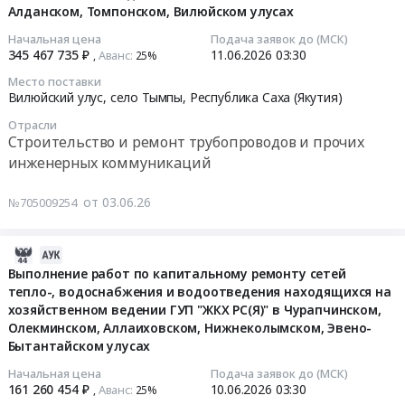
Алданском, Томпонском, Вилюйском улусах
Стальные
Республика
материалы.
водоснабжения,
изделия,
Саха
2026-
Монтаж
находящихся
Начальная цена
Подача заявок до (МСК)
Металлопрокат,
(Якутия)
345 467 735 ₽
11.06.2026
03:30
06-
Аванс:
и
,
25%‍
на
Листовой
,
11
обслуживание
хозяйственном
Место поставки
прокат
Russia,
03:30:00
Предмет
ведении
Вилюйский улус, село Тымпы,
Республика Саха (Якутия)
из
RU
тендера:
ГУП
Отрасли
стали
Республика
Тендер
Оказание
ЖКХ
Строительство и ремонт трубопроводов и прочих
и
Саха
на
услуг
РС(Я)
инженерных коммуникаций
черных
(Якутия)
выполнение
по
в
металлов
Котельное,
работ
сервисному
Усть-
от 03.06.26
№705009254
Предмет
теплообменное
по
обслуживанию
Алданском,
тендера:
и
капитальному
газовых
Вилюйском,
Поставка
2026-
теплотехническое
ремонту
котельных
Нюрбинском
металлопроката.
06-
оборудование
Выполнение работ по капитальному ремонту сетей
сетей
Мегино-
улусах
Цена:
тепло-, водоснабжения и водоотведения находящихся на
17
и
теплоснабжения
Кангаласского
Тендер
хозяйственном ведении ГУП "ЖКХ РС(Я)" в Чурапчинском,
646553
11:39:08
материалы.
и
и
на
Олекминском, Аллаиховском, Нижнеколымском, Эвено-
руб.
Монтаж
водоснабжения,
Чурапчинского
выполнение
Бытантайском улусах
2026-
и
находящихся
филиалов.
работ
06-
обслуживание
на
Цена:
Начальная цена
Подача заявок до (МСК)
по
161 260 454 ₽
10.06.2026
03:30
Аванс:
,
25%‍
10
Предмет
хозяйственном
13287680
капитальному