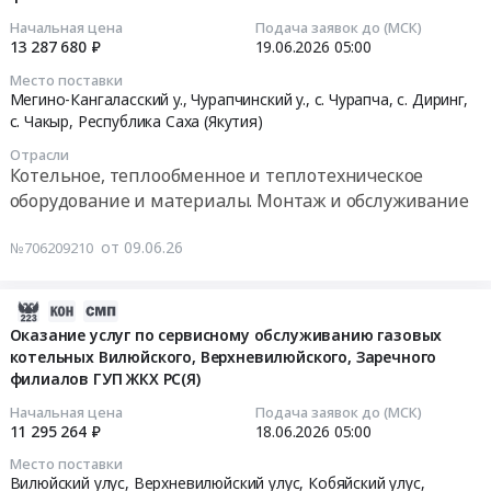
Поставка
каменного
Russia,
на
Начальная цена
Подача заявок до (МСК)
каменного
угля.
RU
поставку
2026-
13 287 680 ₽
19.06.2026
05:00
угля.
Цена:
Республика
каменного
06-
Место поставки
Цена:
632387796
Саха
угля
19
Мегино-Кангаласский у., Чурапчинский у., с. Чурапча, с. Диринг,
1487621914
руб.
(Якутия)
at
05:00:00
с. Чакыр,
Республика Саха (Якутия)
руб.
Уголь,
Кобяйский
Отрасли
Твердое
улус,
Тендер
Котельное, теплообменное и теплотехническое
печное
село
на
оборудование и материалы. Монтаж и обслуживание
топливо
Батамай,
оказание
Предмет
Республика
услуг
от 09.06.26
№706209210
тендера:
Саха
по
Поставка
(Якутия)
сервисному
каменного
,
2026-
обслуживанию
угля.
Russia,
06-
Оказание услуг по сервисному обслуживанию газовых
газовых
Цена:
RU
котельных Вилюйского, Верхневилюйского, Заречного
23
котельных
23855570
филиалов ГУП ЖКХ РС(Я)
Республика
13:10:07
Мегино-
руб.
Саха
Кангаласского
Начальная цена
Подача заявок до (МСК)
(Якутия)
2026-
11 295 264 ₽
18.06.2026
05:00
и
Уголь,
06-
Чурапчинского
Место поставки
Твердое
18
филиалов
Вилюйский улус, Верхневилюйский улус, Кобяйский улус,