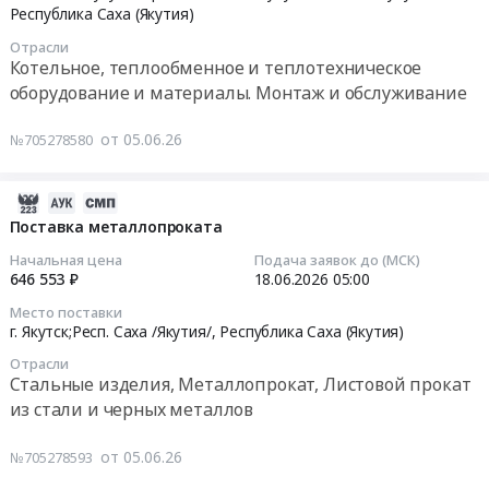
печное
05:00:00
Тендер
Республика Саха (Якутия)
топливо
на
Отрасли
Предмет
Тендер
оказание
Котельное, теплообменное и теплотехническое
тендера:
на
услуг
оборудование и материалы. Монтаж и обслуживание
Поставка
оказание
по
каменного
услуг
сервисному
от 05.06.26
№705278580
угля.
по
обслуживанию
Цена:
сервисному
газовых
181457460
2026-
обслуживанию
котельных
руб.
06-
Поставка металлопроката
газовых
Мегино-
19
котельных
Кангаласского
Начальная цена
Подача заявок до (МСК)
12:35:06
Вилюйского,
и
646 553 ₽
18.06.2026
05:00
Верхневилюйского,
Чурапчинского
Место поставки
2026-
Заречного
филиалов
г. Якутск;Респ. Саха /Якутия/,
Республика Саха (Якутия)
06-
филиалов
at
Отрасли
18
ГУП
Мегино-
Стальные изделия, Металлопрокат, Листовой прокат
05:00:00
ЖКХ
Кангаласский
из стали и черных металлов
РС(Я)
у.,
Тендер
Тендер
Чурапчинский
от 05.06.26
№705278593
на
на
у.,