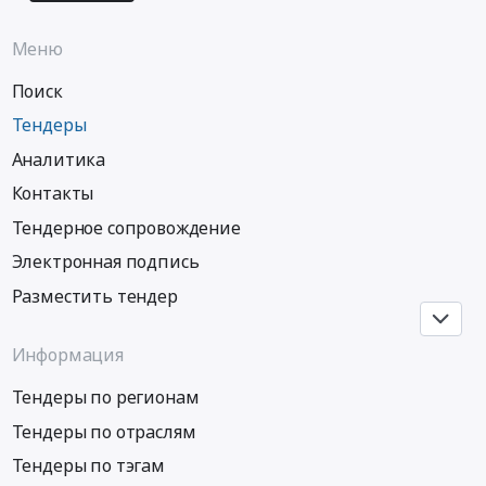
втором
и
труб
этапе
прочих
стальных
Меню
частные
инженерных
электросварных.
жилые
коммуникаций
Поиск
Цена:
дома.
Предмет
891878
Тендеры
Цена:
тендера:
руб.
866981.93
Аналитика
Выполнение
руб.
работ
Контакты
по
Тендерное сопровождение
капитальному
ремонту
Электронная подпись
сетей
Разместить тендер
теплоснабжения
и
водоснабжения,
Информация
находящихся
Тендеры по регионам
на
хозяйственном
Тендеры по отраслям
ведении
Тендеры по тэгам
ГУП