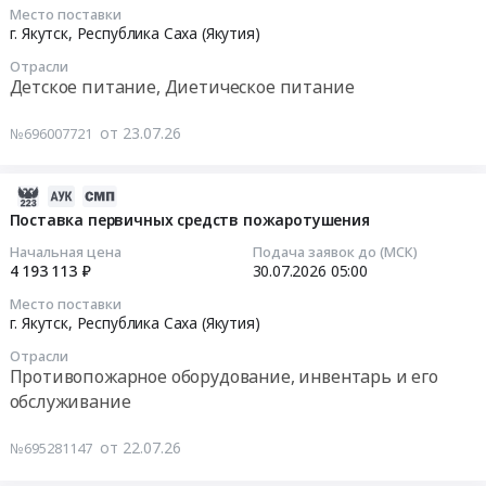
08-
условиях
Место поставки
03
труда,
г. Якутск,
Республика Саха (Якутия)
05:00:00
для
Отрасли
замены
Детское питание, Диетическое питание
Тендер
молока
на
Тендер
от 23.07.26
№696007721
поставку
на
специализированных
поставку
2026-
продуктов
специализированных
08-
диетического
продуктов
Поставка первичных средств пожаротушения
07
(профилактического)
диетического
Начальная цена
Подача заявок до (МСК)
06:29:04
питания
(профилактического)
4 193 113 ₽
30.07.2026
05:00
при
питания
Место поставки
2026-
вредных
при
г. Якутск,
Республика Саха (Якутия)
07-
условиях
вредных
Отрасли
30
труда,
условиях
Противопожарное оборудование, инвентарь и его
05:00:00
для
труда,
обслуживание
замены
для
Тендер
молока
замены
от 22.07.26
№695281147
на
Тендер
молока
поставку
на
at