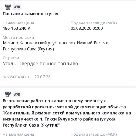
первичных
поставку
г.
2026-
средств
специализированных
Якутск,
08-
Поставка каменного угля
пожаротушения
продуктов
Республика
07
Начальная цена
Подача заявок до (МСК)
Тендер
диетического
Саха
06:19:03
186 153 240 ₽
05.08.2026
05:00
на
(профилактического)
(Якутия)
Место поставки
поставку
питания
,
2026-
Мегино-Кангаласский улус, поселок Нижний Бестях,
первичных
при
Russia,
08-
Республика Саха (Якутия)
средств
вредных
RU
05
Отрасли
пожаротушения
условиях
Республика
05:00:00
Уголь, Твердое печное топливо
at
труда,
Саха
г.
для
(Якутия)
Тендер
от 20.07.26
№695084043
Якутск,
замены
Детское
на
Республика
молока
питание,
поставку
Саха
at
Диетическое
каменного
2026-
(Якутия)
г.
питание
угля
07-
Выполнение работ по капитальному ремонту с
,
Якутск,
Предмет
Тендер
разработкой проектно-сметной документации объекта
25
Russia,
Республика
тендера:
"Капитальный ремонт сетей коммунального комплекса на
на
09:25:09
RU
Саха
Поставка
нижнем участке п. Тикси Булунского района (улуса)
поставку
Республики Саха (Якутия)"
Республика
(Якутия)
специализированных
каменного
2026-
Саха
,
продуктов
угля
07-
Начальная цена
Подача заявок до (МСК)