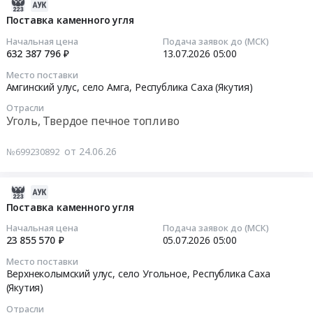
Соболох,
Уголь,
Тендер
2026-
Республика
Твердое
на
07-
Поставка каменного угля
Саха
печное
поставку
14
Начальная цена
Подача заявок до (МСК)
(Якутия)
топливо
каменного
15:20:17
632 387 796 ₽
13.07.2026
05:00
,
Предмет
угля
Место поставки
Russia,
тендера:
at
2026-
Амгинский улус, село Амга,
Республика Саха (Якутия)
RU
Поставка
Амгинский
07-
Отрасли
Республика
бурого
улус,
13
Уголь, Твердое печное топливо
Саха
угля.
село
05:00:00
(Якутия)
Цена:
Амга;Верхневилюйский
от 24.06.26
№699230892
Уголь,
355109575
улус,
Тендер
Твердое
руб.
село
на
печное
Верхневилюйск;Эвено-
поставку
2026-
топливо
Бытантайский
каменного
07-
Поставка каменного угля
Предмет
Национальный
угля
09
Начальная цена
Подача заявок до (МСК)
тендера:
улус,
Тендер
11:23:23
23 855 570 ₽
05.07.2026
05:00
Поставка
село
на
Место поставки
каменного
Батагай-
поставку
2026-
Верхнеколымский улус, село Угольное,
Республика Саха
угля.
Алыта;Томпонский
каменного
07-
(Якутия)
Цена:
улус,
угля
05
16814115
Отрасли
поселок
at