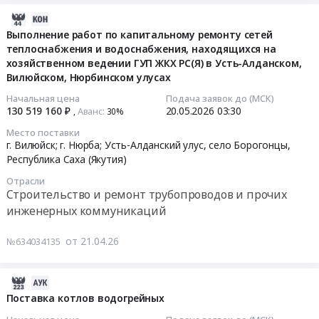
дома
Вилюйском
Саха
с.Бетенкес
первой
Тендер
улусах
2026-
(Якутия)
Верхоянского
помощи
на
at
07-
Выполнение работ по капитальному ремонту сетей
Строительство
района
Тендер
оказание
теплоснабжения и водоснабжения, находящихся на
Амгинский
18
и
Республики
на
хозяйственном ведении ГУП ЖКХ РС(Я) в Усть-Алданском,
услуги
улус,
02:31:10
ремонт
Саха
поставку
Вилюйском, Нюрбинском улусах
по
село
трубопроводов
(Якутия)"
аптечек
технологическому
Амга,
2026-
Начальная цена
Подача заявок до (МСК)
и
Тендер
первой
присоединению
130 519 160 ₽
20.05.2026
03:30
Республика
05-
Аванс:
,
30%‍
прочих
на
помощи
к
Саха
20
инженерных
Место поставки
оказание
at
электрическим
(Якутия)
03:30:00
г. Вилюйск; г. Нюрба; Усть-Алданский улус, село Борогонцы,
коммуникаций
услуги
г.
сетям
,
Республика Саха (Якутия)
Предмет
по
Якутск,
объекта
Russia,
Тендер
тендера:
Отрасли
технологическому
Республика
"Строительство
RU
на
Строительство и ремонт трубопроводов и прочих
Выполнение
присоединению
Саха
блочно-
Республика
выполнение
работ
инженерных коммуникаций
к
(Якутия)
модульной
Саха
работ
по
электрическим
,
котельной
(Якутия)
по
капитальному
от 21.04.26
№634034135
сетям
Russia,
"Исит"
Строительство
капитальному
ремонту
объекта
RU
с
и
ремонту
сетей
"Строительство
Республика
2026-
тепловыми
ремонт
сетей
тепло-,
блочно-
Саха
05-
Поставка котлов водогрейных
сетями
трубопроводов
теплоснабжения
водоснабжения
модульной
(Якутия)
13
для
и
и