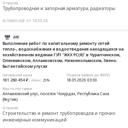
RU
Отрасли
труб
находящихся
29
Республика
работ
Трубопроводная и запорная арматура, радиаторы
Республика
стальных
на
05:00:00
Саха
по
Саха
электросварных
хозяйственном
(Якутия)
капитальному
от 18.05.26
№708055428
(Якутия)
at
ведении
Тендер
,
ремонту
Уголь,
г.
ГУП
на
Russia,
сетей
Твердое
Якутск,
"ЖКХ
поставку
RU
теплоснабжения
2026-
печное
Республика
РС(Я)"
задвижек
Республика
и
05-
Выполнение работ по капитальному ремонту сетей
топливо
Саха
в
Тендер
Саха
водоснабжения,
тепло-, водоснабжения и водоотведения находящихся на
20
Предмет
(Якутия)
Чурапчинском,
на
(Якутия)
хозяйственном ведении ГУП "ЖКХ РС(Я)" в Чурапчинском,
находящихся
12:32:22
тендера:
,
Олекминском,
Олекминском, Аллаиховском, Нижнеколымском, Эвено-
поставку
Строительство
на
Поставка
Russia,
Бытантайском улусах
Аллаиховском,
задвижек
и
хозяйственном
2026-
каменного
RU
Нижнеколымском,
at
ремонт
ведении
05-
Начальная цена
Подача заявок до (МСК)
угля.
Республика
Эвено-
г.
трубопроводов
161 260 454 ₽
18.05.2026
03:30
Аванс:
ГУП
,
25%‍
18
Цена:
Саха
Бытантайском
Якутск,
и
ЖКХ
03:30:00
Место поставки
186153240
(Якутия)
улусах
Республика
прочих
РС(Я)
Аллаиховский улус, поселок Чокурдах,
Республика Саха
руб.
Металлические
at
Саха
инженерных
в
(Якутия)
Тендер
трубы
Нижнеколымский
(Якутия)
коммуникаций
Усть-
на
Отрасли
Предмет
улус,
,
Предмет
Алданском,
выполнение
Строительство и ремонт трубопроводов и прочих
тендера:
село
Russia,
тендера:
Вилюйском,
работ
инженерных коммуникаций
Поставка
Походск,
RU
Выполнение
Нюрбинском
по