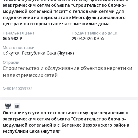
Бытантайском
электрическим сетям объекта "Строительство блочно-
29
теплоснабжения
по
улусах.
улусах
модульной котельной "Исит" с тепловыми сетями для
09:55:51
и
капитальному
Цена:
Тендер
подключения на первом этапе Многофункционального
водоснабжения,
ремонту
345467735
на
центра и на втором этапе частные жилые дома
2026-
находящихся
сетей
руб.
выполнение
04-
на
Начальная цена
Подача заявок до (МСК)
тепло-,
работ
866 982 ₽
29.04.2026
09:55
29
хозяйственном
водоснабжения
по
09:55:51
ведении
и
Место поставки
капитальному
г. Якутск,
Республика Саха (Якутия)
ГУП
водоотведения
ремонту
Тендер
ЖКХ
находящихся
сетей
Отрасли
на
РС(Я)
на
Строительство и обслуживание объектов энергетики
тепло-,
оказание
в
хозяйственном
и электрических сетей
водоснабжения
услуги
Амгинском,
ведении
и
по
Усть-
ГУП
№801610053735
водоотведения
технологическому
Алданском,
"ЖКХ
находящихся
присоединению
Томпонском,
РС(Я)"
на
2026-
к
Вилюйском
в
хозяйственном
04-
Оказание услуги по технологическому присоединению к
электрическим
улусах
Чурапчинском,
ведении
электрическим сетям объекта "Строительство блочно-
29
сетям
Тендер
Олекминском,
ГУП
модульной котельной в с. Бетенкес Верхоянского района
09:55:50
объекта
на
Аллаиховском,
"ЖКХ
Республики Саха (Якутия)"
"Строительство
выполнение
Нижнеколымском,
РС(Я)"