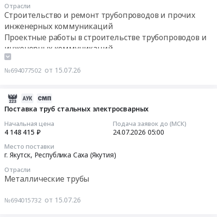
труда,
Тендер
Предмет
комплекса
Отрасли
для
на
тендера:
на
Строительство и ремонт трубопроводов и прочих
замены
выполнение
Поставка
нижнем
инженерных коммуникаций
молока.
работ
каменного
участке
Проектные работы в строительстве трубопроводов и
Цена:
по
угля.
п.
инженерных коммуникаций
16017551
капитальному
Цена:
Тикси
руб.
ремонту
186153240
Булунского
от 15.07.26
№694077502
с
руб.
района
разработкой
(улуса)
проектно-
2026-
Республики
сметной
08-
Поставка труб стальных электросварных
Саха
документации
04
(Якутия)"
Начальная цена
Подача заявок до (МСК)
объекта
21:45:18
Тендер
4 148 415 ₽
24.07.2026
05:00
"Капитальный
на
Место поставки
ремонт
2026-
выполнение
г. Якутск,
Республика Саха (Якутия)
сетей
07-
работ
Отрасли
коммунального
24
по
Металлические трубы
комплекса
05:00:00
капитальному
в
ремонту
от 15.07.26
№694015732
п.
Тендер
с
Тикси
на
разработкой