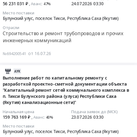
(Якутия)
Russia,
диетического
56 231 031 ₽
24.07.2026
03:30
Аванс:
at
,
47%‍
24
Противопожарное
RU
(профилактического)
Мегино-
03:30:00
Место поставки
оборудование,
Республика
питания
Кангаласский
Булунский улус, поселок Тикси,
Республика Саха (Якутия)
инвентарь
Саха
при
улус,
Тендер
Отрасли
и
(Якутия)
вредных
поселок
на
Строительство и ремонт трубопроводов и прочих
его
Детское
условиях
Нижний
выполнение
инженерных коммуникаций
обслуживание
питание,
труда,
Бестях,
работ
Предмет
Диетическое
для
Республика
по
от 16.07.26
№694200541
тендера:
питание
замены
Саха
капитальному
Поставка
Предмет
молока.
(Якутия)
ремонту
первичных
тендера:
Цена:
2026-
,
с
средств
Поставка
16017551
07-
Выполнение работ по капитальному ремонту с
Russia,
разработкой
пожаротушения.
специализированных
руб.
разработкой проектно-сметной документации объекта
23
RU
проектно-
"Капитальный ремонт сетей коммунального комплекса в
Цена:
продуктов
08:22:06
Республика
сметной
п. Тикси Булунского района (улуса) Республики Саха
4193113
диетического
Саха
документации
(Якутия) канализационные сети)"
руб.
(профилактического)
2026-
(Якутия)
объекта
питания
07-
Начальная цена
Подача заявок до (МСК)
Уголь,
"Капитальный
159 763 169 ₽
23.07.2026
03:30
Аванс:
при
,
40%‍
23
Твердое
ремонт
вредных
03:30:00
печное
сетей
Место поставки
условиях
Булунский улус, поселок Тикси,
Республика Саха (Якутия)
топливо
коммунального