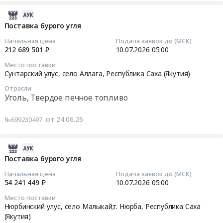
Андреевский;Верхневилюйский
поставку
района
844290
Поставка
улус,
каменного
2026-
(улуса)
руб.
каменного
село
угля
07-
Республики
Поставка бурого угля
угля.
Оргет;Верхневилюйский
Тендер
13
Саха
Начальная цена
Подача заявок до (МСК)
Цена:
улус,
на
14:24:10
(Якутия)
212 689 501 ₽
10.07.2026
05:00
29134003
село
поставку
канализационные
Место поставки
руб.
Харбала;Верхневилюйский
каменного
2026-
сети)".
Сунтарский улус, село Аллага,
Республика Саха (Якутия)
улус,
угля
07-
Цена:
Отрасли
село
at
10
159763169
Уголь, Твердое печное топливо
Сайылык;Верхневилюйский
Жиганский
05:00:00
руб.
улус,
улус,
от 24.06.26
№699230497
село
село
Тендер
Далыр;Верхневилюйский
Жиганск;г.
на
улус,
Нюрба;г.
поставку
2026-
село
Олекминск;Усть-
бурого
07-
Поставка бурого угля
Кырыкый,
Алданский
угля
13
Начальная цена
Подача заявок до (МСК)
Республика
улус,
Тендер
14:24:10
54 241 449 ₽
10.07.2026
05:00
Саха
село
на
Место поставки
(Якутия)
Дыгдал,
поставку
2026-
Нюрбинский улус, село Малыкай;г. Нюрба,
Республика Саха
,
Республика
бурого
07-
(Якутия)
Russia,
Саха
угля