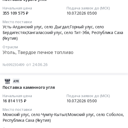
Поставка
(Якутия)
Тендер
13
Начальная цена
Подача заявок до (МСК)
бурого
,
на
14:24:10
355 109 575 ₽
10.07.2026
05:00
угля.
Russia,
поставку
Место поставки
Цена:
RU
каменного
2026-
Усть-Алданский улус, село Дыгдал;Горный улус, село
212689501
Республика
угля
07-
Бердигестях;Хангаласский улус, село Тит-Эбя,
Республика Саха
руб.
Саха
at
10
(Якутия)
(Якутия)
Таттинский
05:00:00
Отрасли
Уголь,
улус,
Уголь, Твердое печное топливо
Твердое
село
Тендер
печное
Ытык-
на
от 24.06.26
№699230499
топливо
Кюель;Чурапчинский
поставку
Предмет
улус,
бурого
тендера:
село
2026-
угля
Поставка
Чурапча,
07-
Тендер
Поставка каменного угля
бурого
Республика
13
на
Начальная цена
Подача заявок до (МСК)
угля.
Саха
14:24:10
поставку
16 814 115 ₽
10.07.2026
05:00
Цена:
(Якутия)
бурого
Место поставки
54241449
,
2026-
угля
Момский улус, село Чумпу-Кытыл;Момский улус, село Соболох,
руб.
Russia,
07-
at
Республика Саха (Якутия)
RU
10
Усть-