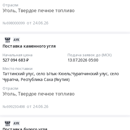
10
RU
Отрасли
(Якутия)
at
05:00:00
Уголь, Твердое печное топливо
Республика
,
Сунтарский
Саха
Russia,
улус,
Тендер
от 24.06.26
№698000099
(Якутия)
RU
село
на
Уголь,
Республика
Аллага,
поставку
Твердое
Саха
Республика
бурого
2026-
печное
(Якутия)
Саха
угля
07-
Поставка каменного угля
топливо
Уголь,
(Якутия)
Тендер
13
Начальная цена
Подача заявок до (МСК)
Предмет
Твердое
,
на
15:05:05
527 094 683 ₽
13.07.2026
05:00
тендера:
печное
Russia,
поставку
Поставка
Место поставки
топливо
RU
бурого
2026-
Таттинский улус, село Ытык-Кюель;Чурапчинский улус, село
бурого
Предмет
Республика
угля
07-
Чурапча,
Республика Саха (Якутия)
угля.
тендера:
Саха
at
13
Цена:
Отрасли
Поставка
(Якутия)
Нюрбинский
05:00:00
Уголь, Твердое печное топливо
25301536
каменного
Уголь,
улус,
руб.
угля.
Твердое
село
Тендер
от 24.06.26
№699230498
Цена:
печное
Малыкай;г.
на
452413737
топливо
Нюрба,
поставку
руб.
Предмет
Республика
каменного
2026-
тендера:
Саха
угля
07-
Поставка бурого угля