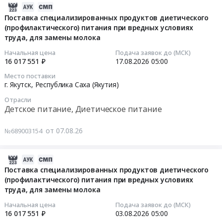
2026-
08-
Поставка специализированных продуктов диетического
(профилактического) питания при вредных условиях
07
труда, для замены молока
10:03:34
Начальная цена
Подача заявок до (МСК)
2026-
16 017 551 ₽
17.08.2026
05:00
08-
Место поставки
17
г. Якутск,
Республика Саха (Якутия)
05:00:00
Отрасли
Детское питание, Диетическое питание
Тендер
на
от 07.08.26
№689003154
поставку
специализированных
2026-
продуктов
07-
диетического
Поставка специализированных продуктов диетического
(профилактического) питания при вредных условиях
31
(профилактического)
труда, для замены молока
11:01:08
питания
при
Начальная цена
Подача заявок до (МСК)
2026-
вредных
16 017 551 ₽
03.08.2026
05:00