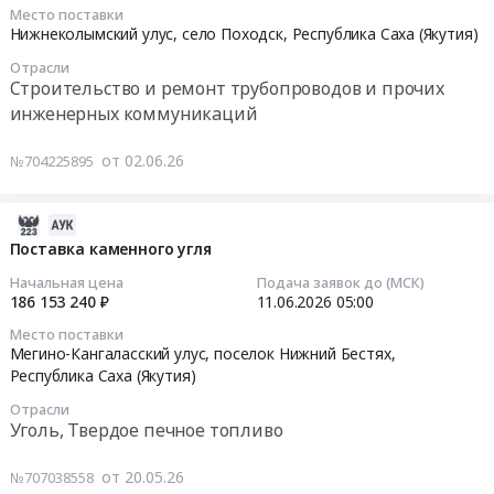
03:30:00
тендера:
ведении
руб.
ремонту
Место поставки
Оказание
Нижнеколымский улус, село Походск,
Республика Саха (Якутия)
ГУП
сетей
Тендер
услуг
ЖКХ
теплоснабжения
Отрасли
на
по
РС(Я)
и
Строительство и ремонт трубопроводов и прочих
выполнение
сервисному
в
водоснабжения,
инженерных коммуникаций
работ
обслуживанию
Амгинском,
находящихся
по
газовых
Усть-
на
от 02.06.26
№704225895
капитальному
котельных
Алданском,
хозяйственном
ремонту
Вилюйского,
Томпонском,
ведении
2026-
сетей
Верхневилюйского,
Вилюйском
ГУП
06-
Поставка каменного угля
тепло-,
Заречного
улусах
ЖКХ
17
водоснабжения
филиалов
Тендер
РС(Я)
Начальная цена
Подача заявок до (МСК)
01:25:05
и
ГУП
186 153 240 ₽
11.06.2026
05:00
на
в
водоотведения
ЖКХ
выполнение
Усть-
Место поставки
2026-
находящихся
РС(Я).
работ
Алданском,
Мегино-Кангаласский улус, поселок Нижний Бестях,
06-
на
Цена:
по
Вилюйском,
Республика Саха (Якутия)
11
хозяйственном
11295264
капитальному
Нюрбинском
Отрасли
05:00:00
ведении
руб.
ремонту
улусах
Уголь, Твердое печное топливо
ГУП
сетей
at
Тендер
"ЖКХ
теплоснабжения
г.
от 20.05.26
№707038558
на
РС(Я)"