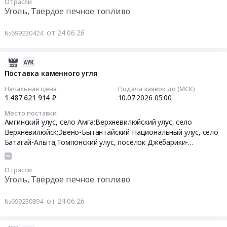
Отрасли
Республика
05:00:00
Алданский
Уголь, Твердое печное топливо
Саха
улус,
(Якутия)
Тендер
село
от 24.06.26
№699230424
Уголь,
на
Дыгдал;Горный
Твердое
поставку
улус,
печное
каменного
село
2026-
топливо
угля
Бердигестях;Хангаласский
07-
Поставка каменного угля
Предмет
Тендер
улус,
13
Начальная цена
Подача заявок до (МСК)
тендера:
на
село
15:05:06
1 487 621 914 ₽
10.07.2026
05:00
Поставка
поставку
Тит-
Место поставки
каменного
каменного
Эбя,
2026-
Амгинский улус, село Амга;Верхневилюйский улус, село
угля.
угля
Республика
07-
Верхневилюйск;Эвено-Бытантайский Национальный улус, село
Цена:
at
Саха
10
Батагай-Алыта;Томпонский улус, поселок Джебарики-
527094683
Момский
(Якутия)
05:00:00
Хая;Томпонский улус, поселок Хандыга,
Республика Саха
руб.
улус,
,
(Якутия)
Отрасли
село
Russia,
Тендер
Уголь, Твердое печное топливо
Чумпу-
RU
на
Кытыл;Момский
Республика
поставку
от 24.06.26
№699230894
улус,
Саха
каменного
село
(Якутия)
угля