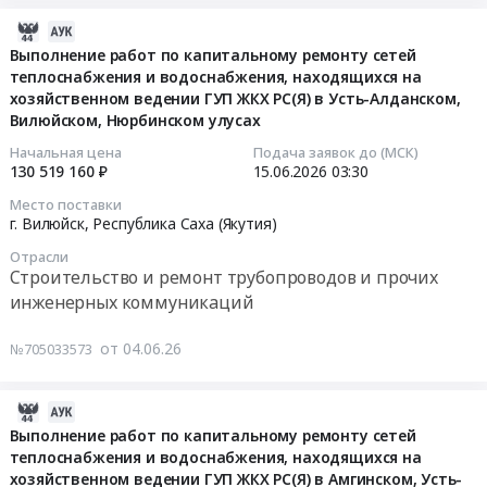
поставку
оказание
с.
металлопроката
услуг
Чурапча,
2026-
Тендер
по
с.
06-
Выполнение работ по капитальному ремонту сетей
на
сервисному
Диринг,
теплоснабжения и водоснабжения, находящихся на
17
поставку
обслуживанию
хозяйственном ведении ГУП ЖКХ РС(Я) в Усть-Алданском,
с.
12:30:09
Вилюйском, Нюрбинском улусах
металлопроката
газовых
Чакыр,
at
котельных
Республика
2026-
Начальная цена
Подача заявок до (МСК)
г.
Вилюйского,
Саха
130 519 160 ₽
15.06.2026
03:30
06-
Якутск;Респ.
Верхневилюйского,
(Якутия)
15
Место поставки
Саха
Заречного
,
03:30:00
г. Вилюйск,
Республика Саха (Якутия)
/
филиалов
Russia,
Отрасли
Якутия/,
ГУП
RU
Тендер
Строительство и ремонт трубопроводов и прочих
Республика
ЖКХ
Республика
на
инженерных коммуникаций
Саха
РС(Я)
Саха
выполнение
(Якутия)
at
(Якутия)
работ
от 04.06.26
№705033573
,
Вилюйский
Котельное,
по
Russia,
улус,
теплообменное
капитальному
RU
Верхневилюйский
2026-
и
ремонту
Республика
улус,
06-
теплотехническое
Выполнение работ по капитальному ремонту сетей
сетей
Саха
Кобяйский
теплоснабжения и водоснабжения, находящихся на
18
оборудование
теплоснабжения
(Якутия)
хозяйственном ведении ГУП ЖКХ РС(Я) в Амгинском, Усть-
улус,
09:09:09
и
и