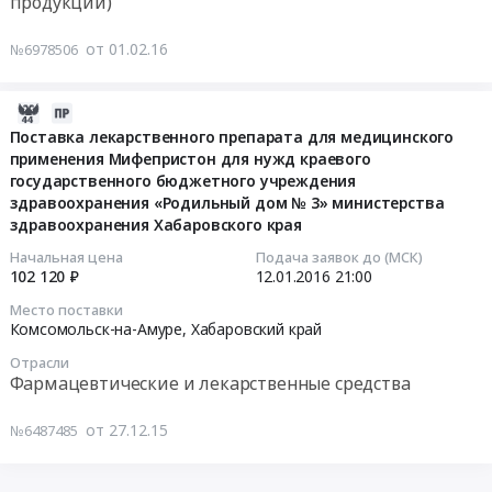
продукции)
Нижний
Тендер
кисломолочной
Новгород,
на
продукции.
от 01.02.16
Аксай,
№6978506
печать
Цена:
Москва,
баннеров
1225000
Калуга,
Тендер
2015-
руб.
Приморский
на
12-
Поставка лекарственного препарата для медицинского
край
печать
применения Мифепристон для нужд краевого
27
,
баннеров
государственного бюджетного учреждения
23:59:19
Russia,
at
здравоохранения «Родильный дом № 3» министерства
RU
здравоохранения Хабаровского края
Хабаровск,
2016-
Приморский
Хабаровский
01-
Начальная цена
Подача заявок до (МСК)
край
край
102 120 ₽
12.01.2016
21:00
12
Услуги
,
21:00:00
Место поставки
и
Russia,
Комсомольск-на-Амуре,
Хабаровский край
товары
RU
Тендер
Отрасли
военно-
Хабаровский
на
Фармацевтические и лекарственные средства
технического
край
поставку
назначения
Оборудование
лекарственного
от 27.12.15
№6487485
Предмет
и
препарата
тендера:
материалы
для
Поставка
для