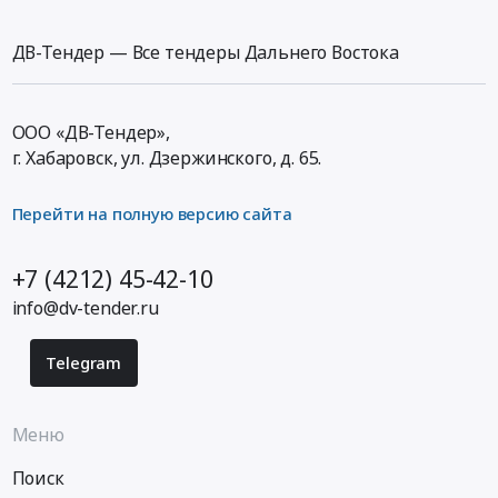
медицинского
рационов
рекламы,
применения
питания.
изготовление
ДВ-Тендер — Все тендеры Дальнего Востока
Мифепристон
Цена:
и
для
12309800
монтаж
нужд
руб.
(кроме
краевого
ООО «ДВ-Тендер»,
полиграфической
государственного
г. Хабаровск,
ул. Дзержинского, д. 65
.
продукции)
бюджетного
Предмет
учреждения
Перейти на полную версию сайта
тендера:
здравоохранения
Печать
«Родильный
баннеров.
+7 (4212) 45-42-10
дом
Цена:
№
info@dv-tender.ru
0
3»
руб.
министерства
Telegram
здравоохранения
Хабаровского
края
Меню
Тендер
на
Поиск
поставку