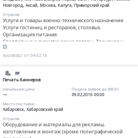
кисломолочной
02-
Новгород, Аксай, Москва, Калуга,
Приморский край
продукции
19
Отрасли
at
00:00:00
Услуги и товары военно-технического назначения
Билибинский
Услуги гостиниц и ресторанов, столовых.
район,
Тендер
Организация питания
село
на
Спортивные и туристические товары, Тренажеры,
Омолон,
поставку
Спортивные площадки
Чукотский
рационов
от 04.02.16
№6345062
АО
питания
,
Тендер
Russia,
на
2016-
RU
поставку
02-
Печать баннеров
Чукотский
рационов
01
Начальная цена
Подача заявок до (МСК)
АО
питания
07:00:00
—
09.02.2016
00:00
Молочная
at
продукция,
Место поставки
Владивосток,
2016-
Хабаровск,
Хабаровский край
Сыры,
Новосибирск,
02-
Мороженое
Пермь,
Отрасли
09
Предмет
Оборудование и материалы для рекламы,
Санкт-
00:00:00
тендера:
изготовление и монтаж (кроме полиграфической
Петербург,
Поставка