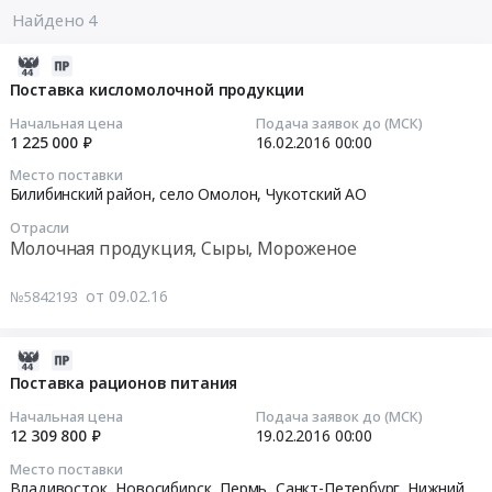
Найдено 4
2016-
02-
Поставка кисломолочной продукции
09
Начальная цена
Подача заявок до (МСК)
07:00:00
1 225 000 ₽
16.02.2016
00:00
Место поставки
2016-
Билибинский район, село Омолон,
Чукотский АО
02-
Отрасли
16
Молочная продукция, Сыры, Мороженое
00:00:00
от 09.02.16
№5842193
Тендер
на
поставку
2016-
кисломолочной
02-
Поставка рационов питания
продукции
04
Начальная цена
Подача заявок до (МСК)
Тендер
07:00:00
12 309 800 ₽
19.02.2016
00:00
на
Место поставки
поставку
2016-
Владивосток, Новосибирск, Пермь, Санкт-Петербург, Нижний