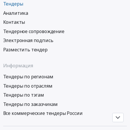
Тендеры
лекарственного
препарата
Аналитика
для
Контакты
медицинского
Тендерное сопровождение
применения
Мифепристон
Электронная подпись
для
Разместить тендер
нужд
краевого
государственного
Информация
бюджетного
учреждения
Тендеры по регионам
здравоохранения
Тендеры по отраслям
«Родильный
Тендеры по тэгам
дом
№
Тендеры по заказчикам
3»
Все коммерческие тендеры России
министерства
здравоохранения
Хабаровского