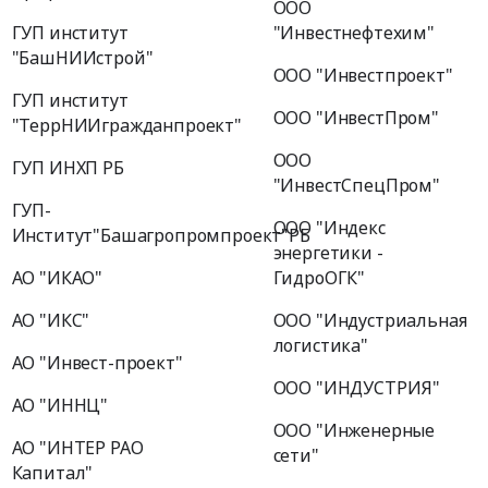
ООО
ГУП институт
"Инвестнефтехим"
"БашНИИстрой"
ООО "Инвестпроект"
ГУП институт
ООО "ИнвестПром"
"ТеррНИИгражданпроект"
ООО
ГУП ИНХП РБ
"ИнвестСпецПром"
ГУП-
ООО "Индекс
Институт"Башагропромпроект"РБ
энергетики -
АО "ИКАО"
ГидроОГК"
АО "ИКС"
ООО "Индустриальная
логистика"
АО "Инвест-проект"
ООО "ИНДУСТРИЯ"
АО "ИННЦ"
ООО "Инженерные
АО "ИНТЕР РАО
сети"
Капитал"