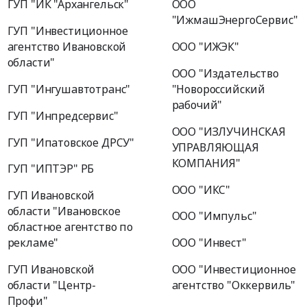
ГУП "ИК "Архангельск"
ООО
"ИжмашЭнергоСервис"
ГУП "Инвестиционное
агентство Ивановской
ООО "ИЖЭК"
области"
ООО "Издательство
ГУП "Ингушавтотранс"
"Новороссийский
рабочий"
ГУП "Инпредсервис"
ООО "ИЗЛУЧИНСКАЯ
ГУП "Ипатовское ДРСУ"
УПРАВЛЯЮЩАЯ
КОМПАНИЯ"
ГУП "ИПТЭР" РБ
ООО "ИКС"
ГУП Ивановской
области "Ивановское
ООО "Импульс"
областное агентство по
рекламе"
ООО "Инвест"
ГУП Ивановской
ООО "Инвестиционное
области "Центр-
агентство "Оккервиль"
Профи"