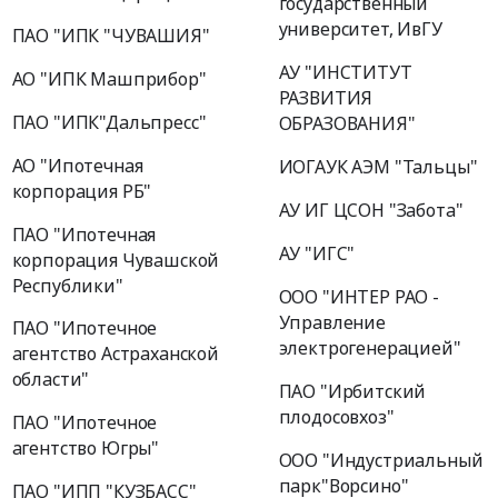
государственный
университет, ИвГУ
ПАО "ИПК "ЧУВАШИЯ"
АУ "ИНСТИТУТ
АО "ИПК Машприбор"
РАЗВИТИЯ
ПАО "ИПК"Дальпресс"
ОБРАЗОВАНИЯ"
АО "Ипотечная
ИОГАУК АЭМ "Тальцы"
корпорация РБ"
АУ ИГ ЦСОН "Забота"
ПАО "Ипотечная
АУ "ИГС"
корпорация Чувашской
Республики"
ООО "ИНТЕР РАО -
Управление
ПАО "Ипотечное
электрогенерацией"
агентство Астраханской
области"
ПАО "Ирбитский
плодосовхоз"
ПАО "Ипотечное
агентство Югры"
ООО "Индустриальный
парк"Ворсино"
ПАО "ИПП "КУЗБАСС"