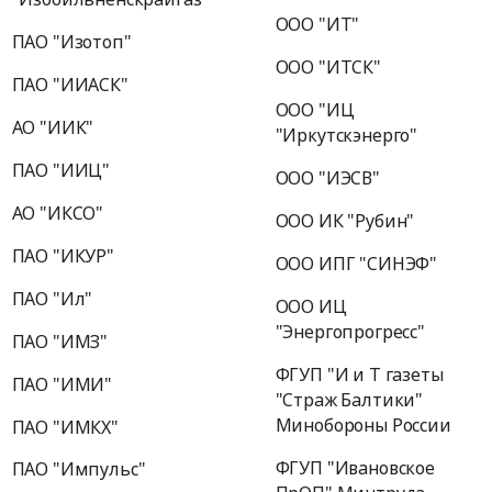
ООО "ИТ"
ПАО "Изотоп"
ООО "ИТСК"
ПАО "ИИАСК"
ООО "ИЦ
АО "ИИК"
"Иркутскэнерго"
ПАО "ИИЦ"
ООО "ИЭСВ"
АО "ИКСО"
ООО ИК "Рубин"
ПАО "ИКУР"
ООО ИПГ "СИНЭФ"
ПАО "Ил"
ООО ИЦ
"Энергопрогресс"
ПАО "ИМЗ"
ФГУП "И и Т газеты
ПАО "ИМИ"
"Страж Балтики"
Минобороны России
ПАО "ИМКХ"
ФГУП "Ивановское
ПАО "Импульс"