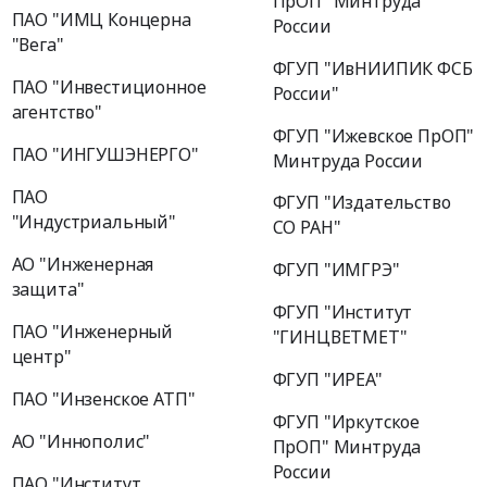
ПрОП" Минтруда
ПАО "ИМЦ Концерна
России
"Вега"
ФГУП "ИвНИИПИК ФСБ
ПАО "Инвестиционное
России"
агентство"
ФГУП "Ижевское ПрОП"
ПАО "ИНГУШЭНЕРГО"
Минтруда России
ПАО
ФГУП "Издательство
"Индустриальный"
СО РАН"
АО "Инженерная
ФГУП "ИМГРЭ"
защита"
ФГУП "Институт
ПАО "Инженерный
"ГИНЦВЕТМЕТ"
центр"
ФГУП "ИРЕА"
ПАО "Инзенское АТП"
ФГУП "Иркутское
АО "Иннополис"
ПрОП" Минтруда
России
ПАО "Институт