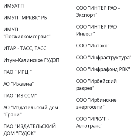
ИМУАТП
ООО "ИНТЕР РАО -
Экспорт"
ИМУП "МРКВК" РБ
ООО "ИНТЕР РАО
ИМУП
Инвест"
"Посжилкомсервис"
ООО "Интэко"
ИТАР - ТАСС, ТАСС
ООО "Инфраструктура"
Итум-Калинское ГУДЭП
ООО "Инфрафонд РВК"
ПАО " ИРЦ "
ООО "Ирбейский
АО "Ижавиа"
разрез"
ПАО "ИЗ ССМ"
ООО "Ирбинские
энергосети"
АО "Издательский дом
"Грани"
ООО "ИРКУТ -
Автотранс"
ПАО "ИЗДАТЕЛЬСКИЙ
ДОМ "ГУДОК"