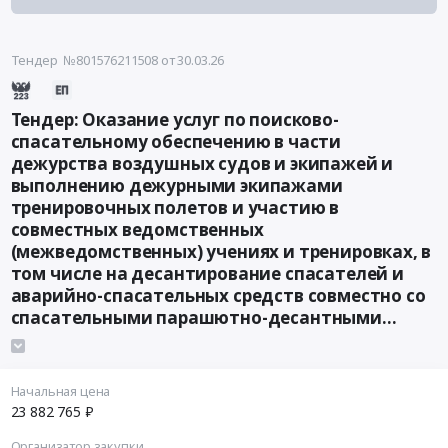
Тендер №801576211508
от 30.03.26
Тендер: Оказание услуг по поисково-
спасательному обеспечению в части
дежурства воздушных судов и экипажей и
выполнению дежурными экипажами
тренировочных полетов и участию в
совместных ведомственных
(межведомственных) учениях и тренировках, в
том числе на десантирование спасателей и
аварийно-спасательных средств совместно со
спасательными парашютно-десантными
группами в Магаданской зоне авиационно-
космического поиска и спасания с целью
подготовки дежурных экипажей и
Начальная цена
спасательных парашютно-десантных групп к
23 882 765 ₽
выполнению поиска и спасания терпящих или
Организатор закупки