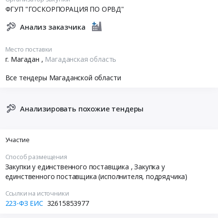
потерпевших бедствие воздушных судов, их
ФГУП "ГОСКОРПОРАЦИЯ ПО ОРВД"
пассажиров и экипажей, а также людей,
терпящих или потерпевших бедствие на море.
Анализ заказчика
Место дислокации – Магадан. Тип ПСВС – Ан-26
Место поставки
г. Магадан
,
Магаданская область
Все тендеры Магаданской области
Анализировать похожие тендеры
Участие
Способ размещения
Закупки у единственного поставщика
, Закупка у
единственного поставщика (исполнителя, подрядчика)
Ссылки на источники
223-ФЗ ЕИС
32615853977