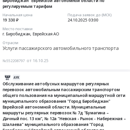
Биробиджан" Еврейской автономной области по
"Город
руб.
–
Биробиджан"
маршруты
обслуживание
регулируемым тарифам
Биробиджан"
Широкая"
Еврейской
регулярных
Тендер
автобусных
Еврейской
муниципального
Начальная цена
Подача заявок до (МСК)
автономной
перевозок
на
маршрутов
автономной
19 330 ₽
24.10.2025
03:00
образования
области.
№
обслуживание
регулярных
области
"Город
Муниципальные
5
Место поставки
автобусных
перевозок
по
Биробиджан"
г. Биробиджан,
Еврейская АО
маршруты
"пос.
маршрутов
автомобильным
регулируемым
Еврейской
регулярных
Мясокомбинат-
Отрасли
регулярных
пассажирским
тарифам
автономной
перевозок
Вокзал-
Услуги пассажирского автомобильного транспорта
перевозок
транспортом
at
области
№
Бумагина",
автомобильным
общего
г.
по
1б
№
от 16.10.25
№552208797
пассажирским
пользования
Биробиджан,
регулируемым
"Сопка-
19а
транспортом
на
Еврейская
тарифам".
ДСМ",
"Медгородок-
общего
муниципальной
2025-
АО
Цена:
№
Бумагина-
пользования
маршрутной
10-
Обслуживание автобусных маршрутов регулярных
,
11550
32
Рынок
на
сети
перевозок автомобильным пассажирским транспортом
31
Russia,
руб.
"Поворот-
–
муниципальной
муниципального
общего пользования на муниципальной маршрутной сети
13:31:07
RU
Проспект-
Широкая"
маршрутной
образования
муниципального образования "Город Биробиджан"
Еврейская
Набережная-
муниципального
сети
Еврейской автономной области. Муниципальные
"Город
2025-
АО
Дом
образования
маршруты регулярных перевозок № 7д "Бумагина –
муниципального
Биробиджан"
10-
Услуги
быта"
"Город
Дачный пос. 13 км", № 12а "Невская - Рынок - Набережная –
образования
Еврейской
24
пассажирского
муниципального
Биробиджан"
Шалаева" муниципального образования "Город
"Город
автономной
03:00:00
автомобильного