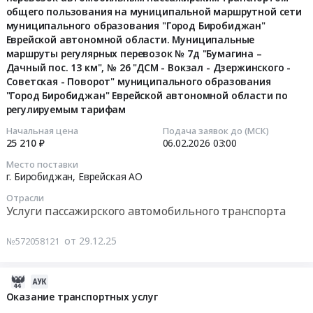
Биробиджане.
"УМР
по
муниципальной
области.
общего пользования на муниципальной маршрутной сети
03:20:06
"Город
Цена:
–
регулируемым
маршрутной
Муниципальные
муниципального образования "Город Биробиджан"
Биробиджан"
539000
Вокзал
тарифам"
сети
Еврейской автономной области. Муниципальные
маршруты
2026-
Еврейской
руб.
–
at
маршруты регулярных перевозок № 7д "Бумагина –
муниципального
регулярных
02-
автономной
Набережная
г.
Дачный пос. 13 км", № 26 "ДСМ - Вокзал - Дзержинского -
образования
перевозок
06
области.
–
Биробиджан,
Советская - Поворот" муниципального образования
"Город
№
03:00:00
Муниципальные
Дом
"Город Биробиджан" Еврейской автономной области по
Еврейская
Биробиджан"
19
маршруты
регулируемым тарифам
быта"
АО
Еврейской
"Медгородок
Тендер
регулярных
муниципального
,
Начальная цена
Подача заявок до (МСК)
автономной
-
на
перевозок
образования
Russia,
25 210 ₽
06.02.2026
03:00
области.
ДСМ
обслуживание
№
"Город
RU
Муниципальные
-
Место поставки
автобусных
1б
Биробиджан"
Еврейская
г. Биробиджан,
Еврейская АО
маршруты
Вокзал
маршрутов
"Сопка
Еврейской
АО
регулярных
-
Отрасли
регулярных
-
автономной
Услуги
перевозок
Поворот",
Услуги пассажирского автомобильного транспорта
перевозок
ДСМ",
области
пассажирского
№
№
автомобильным
№
по
автомобильного
5
23
от 29.12.25
№572058121
пассажирским
32
регулируемым
транспорта
"пос.
"Шахматный
транспортом
"Поворот
тарифам
Предмет
Мясокомбинат-
клуб
общего
-
Тендер
2025-
тендера:
Вокзал-
–
пользования
Проспект
на
12-
Оказание транспортных услуг
"Обслуживание
Бумагина",
ДСМ
на
-
обслуживание
11
автобусных