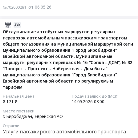
автомобильным
автомобильного
д
от 06.05.26
№702000281
пассажирским
транспорта
"Бумагина-
транспортом
Предмет
Дачный
общего
2026-
тендера:
пос.13
пользования
05-
Обслуживание автобусных маршрутов регулярных
Оказание
км",
на
перевозок автомобильным пассажирским транспортом
15
автотранспортных
№
муниципальной
общего пользования на муниципальной маршрутной сети
10:40:18
услуг
26
маршрутной
муниципального образования "Город Биробиджан"
по
"Вокзал-
сети
Еврейской автономной области. Муниципальные
2026-
перевозке
Дзержинского-
маршруты регулярных перевозок № 1б "Сопка - ДСМ", № 32
муниципального
05-
пассажиров
Советская-
"Поворот - Проспект - Набережная - Дом быта"
образования
14
(такси)
Поворот"
муниципального образования "Город Биробиджан"
"Город
03:00:00
для
муниципального
Еврейской автономной области по регулируемым
Биробиджан"
нужд
образования
тарифам
Еврейской
Тендер
УФПС
"Город
Начальная цена
Подача заявок до (МСК)
автономной
на
ЕАО
Биробиджан"
8 171 ₽
14.05.2026
03:00
области.
обслуживание
АО
Еврейской
Муниципальные
Место поставки
автобусных
Почта
автономной
г. Биробиджан,
Еврейская АО
маршруты
маршрутов
России.
области
регулярных
Отрасли
регулярных
Цена:
по
перевозок
Услуги пассажирского автомобильного транспорта
перевозок
0
регулируемым
№