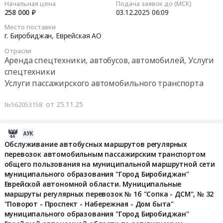
№
–
Начальная цена
Подача заявок до (МСК)
муниципальной
Набережная
автобусных
13:50:30
маршрутов
258 000 ₽
03.12.2025
06:09
19а
Осенняя
маршрутной
-
маршрутов
регулярных
"Медгородок-
–
Место поставки
сети
Дом
регулярных
2025-
перевозок
Бумагина-
ДСМ
г. Биробиджан,
Еврейская АО
муниципального
быта"
перевозок
12-
автомобильным
Рынок
–
образования
муниципального
Отрасли
автомобильным
03
пассажирским
–
Шахматный
Аренда спецтехники, автобусов, автомобилей, Услуги
"Город
образования
пассажирским
06:09:00
транспортом
Широкая"
клуб"
спецтехники
Биробиджан"
"Город
транспортом
общего
муниципального
муниципального
Еврейской
Услуги пассажирского автомобильного транспорта
Биробиджан"
общего
Тендер
пользования
образования
образования
автономной
Еврейской
пользования
на
на
"Город
"Город
области.
от 25.11.25
№562053158
автономной
на
оказание
муниципальной
Биробиджан"
Биробиджан"
Муниципальные
области
муниципальной
транспортных
маршрутной
Еврейской
Еврейской
маршруты
по
маршрутной
услуг
сети
2025-
автономной
автономной
регулярных
регулируемым
сети
Тендер
муниципального
10-
Обслуживание автобусных маршрутов регулярных
области
области
перевозок
тарифам.
муниципального
на
образования
перевозок автомобильным пассажирским транспортом
31
по
по
№
Цена:
образования
оказание
"Город
общего пользования на муниципальной маршрутной сети
13:31:06
регулируемым
регулируемым
7д
8171
"Город
транспортных
муниципального образования "Город Биробиджан"
Биробиджан"
тарифам
тарифам.
"Бумагина
руб.
Еврейской автономной области. Муниципальные
Биробиджан"
услуг
Еврейской
2025-
Тендер
Цена:
–
маршруты регулярных перевозок № 1б "Сопка - ДСМ", № 32
Еврейской
at
автономной
10-
на
4211
Дачный
"Поворот - Проспект - Набережная - Дом быта"
автономной
г.
области
24
обслуживание
руб.
пос.
муниципального образования "Город Биробиджан"
области.
Биробиджан,
по
03:00:00
автобусных