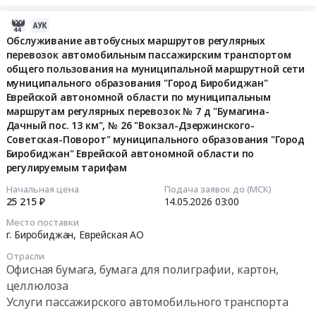
Russia,
оказание
RU
автотранспортных
2026-
Еврейская
услуг
05-
Обслуживание автобусных маршрутов регулярных
АО
по
перевозок автомобильным пассажирским транспортом
15
Аренда
общего пользования на муниципальной маршрутной сети
перевозке
05:31:22
спецтехники,
муниципального образования "Город Биробиджан"
пассажиров
автобусов,
Еврейской автономной области по муниципальным
(такси)
2026-
маршрутам регулярных перевозок № 7 д "Бумагина-
автомобилей,
для
05-
Дачный пос. 13 км", № 26 "Вокзал-Дзержинского-
Услуги
нужд
14
Советская-Поворот" муниципального образования "Город
спецтехники
УФПС
03:00:00
Биробиджан" Еврейской автономной области по
Предмет
ЕАО
регулируемым тарифам
тендера:
АО
Тендер
Начальная цена
Подача заявок до (МСК)
Оказание
Почта
на
25 215 ₽
14.05.2026
03:00
транспортных
России
обслуживание
услуг.
Место поставки
Тендер
автобусных
г. Биробиджан,
Еврейская АО
Цена:
на
маршрутов
228000
оказание
Отрасли
регулярных
руб.
Офисная бумага, бумага для полиграфии, картон,
автотранспортных
перевозок
целлюлоза
услуг
автомобильным
Услуги пассажирского автомобильного транспорта
по
пассажирским