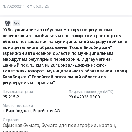
области.
автомобильным
Тендер
Поворот"
№
от 06.05.26
№702000211
Муниципальные
пассажирским
на
муниципального
7
маршруты
транспортом
обслуживание
образования
б
регулярных
общего
автобусных
2026-
"Город
"Дачный
перевозок
пользования
маршрутов
04-
"Обслуживание автобусных маршрутов регулярных
Биробиджан"
пос.10
№
на
перевозок автомобильным пассажирским транспортом
регулярных
29
Еврейской
км
2
муниципальной
общего пользования на муниципальной маршрутной сети
перевозок
16:59:12
автономной
Биршоссе-
"Медгородок-
маршрутной
муниципального образования "Город Биробиджан"
автомобильным
области
Автовокзал
Вокзал-
сети
Еврейской автономной области по муниципальным
пассажирским
2026-
по
(дачный
маршрутам регулярных перевозок № 7 д "Бумагина-
УМР",
муниципального
транспортом
04-
регулируемым
сезон)",
Дачный пос. 13 км", № 26 "Вокзал-Дзержинского-
№
образования
общего
29
тарифам
№
Советская-Поворот" муниципального образования "Город
3
"Город
пользования
03:00:00
at
30
Биробиджан" Еврейской автономной области по
"Биробиджан-2-
Биробиджан"
на
г.
регулируемым тарифам"
"Парковая-
Автовокзал"
Еврейской
муниципальной
Тендер:
Биробиджан,
Проспект
Начальная цена
Подача заявок до (МСК)
муниципального
автономной
маршрутной
"Обслуживание
Еврейская
–
25 215 ₽
29.04.2026
03:00
образования
области.
сети
автобусных
АО
Широкая"
"Город
Муниципальные
Место поставки
муниципального
маршрутов
,
муниципального
г. Биробиджан,
Еврейская АО
Биробиджан"
маршруты
образования
регулярных
Russia,
образования
Еврейской
регулярных
Отрасли
"Город
перевозок
RU
"Город
автономной
перевозок
Офисная бумага, бумага для полиграфии, картон,
Биробиджан"
автомобильным
Еврейская
Биробиджан"
области
№