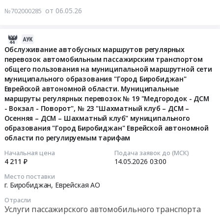
Биробиджан"
автомобильным
обслуживание
1б
от 06.05.26
№702000285
Еврейской
пассажирским
автобусных
"Сопка-
автономной
транспортом
маршрутов
ДСМ",
области
общего
регулярных
2026-
№
по
пользования
перевозок
05-
Обслуживание автобусных маршрутов регулярных
32
муниципальным
на
перевозок автомобильным пассажирским транспортом
автомобильным
15
"Поворот-
маршрутам
муниципальной
общего пользования на муниципальной маршрутной сети
пассажирским
05:32:14
Проспект-
регулярных
маршрутной
муниципального образования "Город Биробиджан"
транспортом
Набережная-
перевозок
сети
Еврейской автономной области. Муниципальные
общего
2026-
Дом
№
маршруты регулярных перевозок № 19 "Медгородок - ДСМ
муниципального
пользования
05-
быта"
- Вокзал - Поворот", № 23 "Шахматный клуб – ДСМ –
7
образования
на
14
муниципального
Осенняя – ДСМ – Шахматный клуб" муниципального
д
"Город
муниципальной
03:00:00
образования
образования "Город Биробиджан" Еврейской автономной
"Бумагина-
Биробиджан"
маршрутной
области по регулируемым тарифам
"Город
Дачный
Еврейской
сети
Тендер
Биробиджан"
пос.13
Начальная цена
Подача заявок до (МСК)
автономной
муниципального
на
Еврейской
4 211 ₽
14.05.2026
03:00
км",
области
образования
обслуживание
автономной
№
по
Место поставки
"Город
автобусных
области
26
г. Биробиджан,
Еврейская АО
муниципальным
Биробиджан"
маршрутов
по
"Вокзал-
маршрутам
Отрасли
Еврейской
регулярных
регулируемым
Дзержинского-
регулярных
Услуги пассажирского автомобильного транспорта
автономной
перевозок
тарифам
Советская-
перевозок