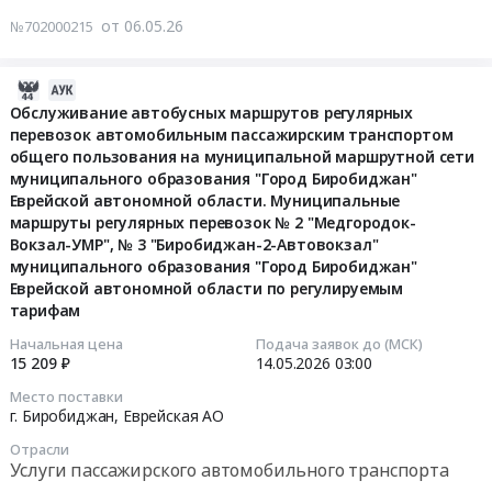
перевозке
транспортом
от 06.05.26
№702000215
пассажиров
общего
(такси)
пользования
для
на
2026-
нужд
муниципальной
05-
Обслуживание автобусных маршрутов регулярных
УФПС
маршрутной
перевозок автомобильным пассажирским транспортом
15
ЕАО
сети
общего пользования на муниципальной маршрутной сети
05:31:34
АО
муниципального
муниципального образования "Город Биробиджан"
Почта
образования
Еврейской автономной области. Муниципальные
2026-
России
"Город
маршруты регулярных перевозок № 2 "Медгородок-
05-
at
Вокзал-УМР", № 3 "Биробиджан-2-Автовокзал"
Биробиджан"
14
муниципального образования "Город Биробиджан"
Биробиджан,
Еврейской
03:00:00
Еврейской автономной области по регулируемым
Еврейская
автономной
тарифам
АО
области
Тендер
,
по
Начальная цена
Подача заявок до (МСК)
на
15 209 ₽
14.05.2026
03:00
Russia,
муниципальным
обслуживание
RU
маршрутам
Место поставки
автобусных
Еврейская
регулярных
г. Биробиджан,
Еврейская АО
маршрутов
АО
перевозок
Отрасли
регулярных
Услуги
№
Услуги пассажирского автомобильного транспорта
перевозок
пассажирского
7