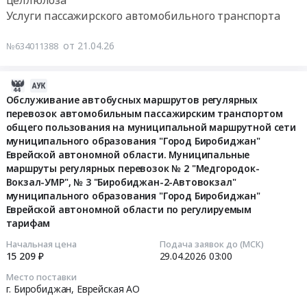
целлюлоза
Еврейской
пассажирским
АО
Еврейской
по
19
Услуги пассажирского автомобильного транспорта
автономной
транспортом
Офисная
автономной
регулируемым
"Медгородок-
области.
общего
бумага,
области
тарифам
ДСМ-
от 21.04.26
№634011388
Муниципальные
пользования
бумага
по
at
Вокзал-
маршруты
на
для
регулируемым
г.
Поворот",
регулярных
муниципальной
полиграфии,
тарифам
2026-
Биробиджан,
№
перевозок
маршрутной
картон,
Тендер
04-
Обслуживание автобусных маршрутов регулярных
Еврейская
23
№
сети
целлюлоза
на
перевозок автомобильным пассажирским транспортом
29
АО
"Шахматный
1б
муниципального
Предмет
общего пользования на муниципальной маршрутной сети
обслуживание
16:59:12
,
клуб
"Сопка-
образования
муниципального образования "Город Биробиджан"
тендера:
автобусных
Russia,
–
ДСМ",
"Город
Еврейской автономной области. Муниципальные
Обслуживание
маршрутов
2026-
RU
ДСМ
№
Биробиджан"
маршруты регулярных перевозок № 2 "Медгородок-
автобусных
регулярных
04-
Еврейская
–
Вокзал-УМР", № 3 "Биробиджан-2-Автовокзал"
32
Еврейской
маршрутов
перевозок
29
АО
Осенняя
муниципального образования "Город Биробиджан"
"Поворот-
автономной
регулярных
автомобильным
03:00:00
Услуги
–
Еврейской автономной области по регулируемым
Проспект-
области
перевозок
пассажирским
пассажирского
ДСМ
тарифам
Набережная-
по
автомобильным
транспортом
Тендер
автомобильного
–
Дом
муниципальным
Начальная цена
Подача заявок до (МСК)
пассажирским
общего
на
транспорта
Шахматный
15 209 ₽
29.04.2026
03:00
быта"
маршрутам
транспортом
пользования
обслуживание
Предмет
клуб"
муниципального
регулярных
общего
Место поставки
на
автобусных
тендера:
муниципального
образования
перевозок
г. Биробиджан,
Еврейская АО
пользования
муниципальной
маршрутов
Обслуживание
образования
"Город
№