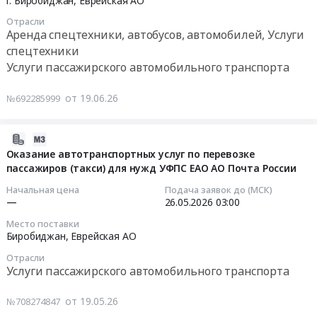
г. Биробиджан,
Еврейская АО
06-
Отрасли
29
Аренда спецтехники, автобусов, автомобилей, Услуги
03:00:00
спецтехники
Услуги пассажирского автомобильного транспорта
Тендер
на
от 19.06.26
№692285999
оказание
транспортных
услуг
2026-
Тендер
05-
Оказание автотранспортных услуг по перевозке
на
пассажиров (такси) для нужд УФПС ЕАО АО Почта России
19
оказание
03:29:02
Начальная цена
Подача заявок до (МСК)
транспортных
—
26.05.2026
03:00
услуг
2026-
Место поставки
at
05-
Биробиджан,
Еврейская АО
г.
26
Отрасли
Биробиджан,
03:00:00
Услуги пассажирского автомобильного транспорта
Еврейская
АО
Тендер
от 19.05.26
№708274847
,
на