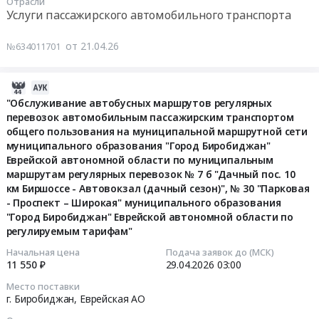
Биробиджан"
Биробиджан"
Отрасли
регулярных
руб.
г.
Тендер
регулируемым
№
перевозок
Услуги пассажирского автомобильного транспорта
Еврейской
Еврейской
перевозок
Биробиджан,
на
тарифам.
23
№
автономной
автономной
автомобильным
Еврейская
обслуживание
Цена:
"Шахматный
19
от 21.04.26
№634011701
области.
области
пассажирским
АО
автобусных
15209
клуб
"Медгородок-
Муниципальные
по
транспортом
,
маршрутов
руб.
–
ДСМ-
маршруты
муниципальным
общего
Russia,
регулярных
2026-
ДСМ
Вокзал-
регулярных
маршрутам
пользования
RU
перевозок
04-
"Обслуживание автобусных маршрутов регулярных
–
Поворот",
перевозок
регулярных
на
Еврейская
перевозок автомобильным пассажирским транспортом
автомобильным
29
Осенняя
№
№
перевозок
муниципальной
общего пользования на муниципальной маршрутной сети
АО
пассажирским
16:41:16
–
23
1б
№
маршрутной
муниципального образования "Город Биробиджан"
Услуги
транспортом
ДСМ
"Шахматный
"Сопка
7
сети
Еврейской автономной области по муниципальным
пассажирского
общего
2026-
–
клуб
-
д
маршрутам регулярных перевозок № 7 б "Дачный пос. 10
муниципального
автомобильного
пользования
04-
Шахматный
–
км Биршоссе - Автовокзал (дачный сезон)", № 30 "Парковая
ДСМ",
"Бумагина-
образования
транспорта
на
29
клуб"
ДСМ
- Проспект – Широкая" муниципального образования
№
Дачный
"Город
Предмет
муниципальной
03:00:00
муниципального
–
"Город Биробиджан" Еврейской автономной области по
32
пос.13
Биробиджан"
тендера:
маршрутной
образования
регулируемым тарифам"
Осенняя
"Поворот
км",
Еврейской
Обслуживание
сети
Тендер:
"Город
–
-
№
Начальная цена
Подача заявок до (МСК)
автономной
автобусных
муниципального
"Обслуживание
Биробиджан"
ДСМ
11 550 ₽
29.04.2026
03:00
Проспект
26
области.
маршрутов
образования
автобусных
Еврейской
–
-
"Вокзал-
Муниципальные
Место поставки
регулярных
"Город
маршрутов
автономной
Шахматный
Набережная
Дзержинского-
г. Биробиджан,
Еврейская АО
маршруты
перевозок
Биробиджан"
регулярных
области
клуб"
-
Советская-
регулярных