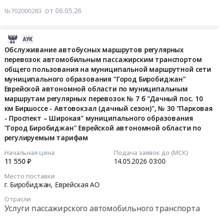
автомобильным
руб.
тарифам
2
от 06.05.26
№702000283
пассажирским
Тендер
"Медгородок-
транспортом
на
Вокзал-
общего
обслуживание
2026-
УМР",
пользования
автобусных
05-
Обслуживание автобусных маршрутов регулярных
№
на
маршрутов
перевозок автомобильным пассажирским транспортом
15
3
муниципальной
общего пользования на муниципальной маршрутной сети
регулярных
05:32:12
"Биробиджан-2-
маршрутной
муниципального образования "Город Биробиджан"
перевозок
Автовокзал"
сети
Еврейской автономной области по муниципальным
автомобильным
2026-
муниципального
маршрутам регулярных перевозок № 7 б "Дачный пос. 10
муниципального
пассажирским
05-
образования
км Биршоссе - Автовокзал (дачный сезон)", № 30 "Парковая
образования
транспортом
14
"Город
- Проспект – Широкая" муниципального образования
"Город
общего
03:00:00
Биробиджан"
"Город Биробиджан" Еврейской автономной области по
Биробиджан"
пользования
регулируемым тарифам
Еврейской
Еврейской
на
Тендер
автономной
Начальная цена
Подача заявок до (МСК)
автономной
муниципальной
на
области
11 550 ₽
14.05.2026
03:00
области.
маршрутной
обслуживание
по
Муниципальные
Место поставки
сети
автобусных
регулируемым
г. Биробиджан,
Еврейская АО
маршруты
муниципального
маршрутов
тарифам
регулярных
образования
Отрасли
регулярных
Тендер
перевозок
Услуги пассажирского автомобильного транспорта
"Город
перевозок
на
№