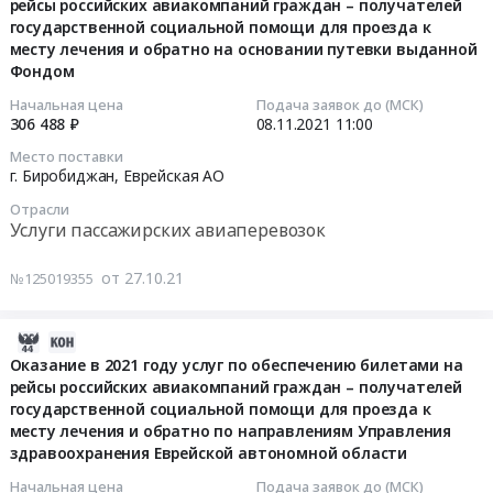
месту
рейсы российских авиакомпаний граждан – получателей
11
Еврейская
обеспечению
рейсы
лечения
к
обеспечению
лечения
государственной социальной помощи для проезда к
07:17:23
АО
билетами
Российских
и
месту
билетами
месту лечения и обратно на основании путевки выданной
и
,
на
авиакомпаний
обратно
лечения
на
Фондом
обратно
2021-
Russia,
рейсы
граждан
по
и
рейсы
на
11-
RU
Начальная цена
Подача заявок до (МСК)
российских
–
направлениям
обратно
российских
основании
306 488 ₽
08.11.2021
11:00
08
Еврейская
авиакомпаний
получателей
Департамента
по
авиакомпаний
путевки
11:00:00
АО
граждан
государственной
Место поставки
здравоохранения
направлениям
граждан
выданной
г. Биробиджан,
Еврейская АО
Услуги
–
социальной
Еврейской
Департамента
–
Фондом
Тендер
пассажирских
получателей
помощи
автономной
Отрасли
здравоохранения
получателей
at
на
авиаперевозок
государственной
Услуги пассажирских авиаперевозок
для
области
Еврейской
государственной
г.
оказание
Предмет
социальной
проезда
Тендер
автономной
социальной
Биробиджан,
в
тендера:
помощи
от 27.10.21
к
№125019355
на
области.
помощи
Еврейская
2021
Оказание
для
месту
оказание
Цена:
для
АО
году
в
проезда
лечения
в
2500000
проезда
2021-
,
услуг
2022
к
и
2022
руб.
к
08-
Russia,
Оказание в 2021 году услуг по обеспечению билетами на
по
году
месту
обратно
году
месту
рейсы российских авиакомпаний граждан – получателей
28
RU
обеспечению
услуг
лечения
на
услуг
лечения
государственной социальной помощи для проезда к
07:11:27
Еврейская
билетами
по
и
основании
по
месту лечения и обратно по направлениям Управления
и
АО
на
обеспечению
обратно
путевки
обеспечению
здравоохранения Еврейской автономной области
обратно
2021-
Услуги
рейсы
билетами
по
выданной
билетами
на
08-
пассажирских
Начальная цена
Подача заявок до (МСК)
российских
на