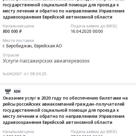
обеспечению
на
и
обратно
по
к
государственной социальной помощи для проезда к
19:31:05
АО
билетами
рейсы
обратно
на
обеспечению
месту лечения и обратно по направлениям Управления
месту
,
на
российских
по
основании
билетами
здравоохранения Еврейской автономной области
лечения
2020-
Russia,
рейсы
авиакомпаний
направлениям
путевки,
на
и
04-
RU
Начальная цена
Подача заявок до (МСК)
российских
граждан
Управления
выданной
рейсы
обратно
800 000 ₽
16.04.2020
00:00
16
Еврейская
авиакомпаний
–
здравоохранения
Фондом.
российских
по
00:00:00
АО
граждан-
получателей
Место поставки
Еврейской
Цена:
авиакомпаний
направлениям
г. Биробиджан,
Еврейская АО
Услуги
получателей
государственной
автономной
788172
граждан-
Управления
Тендер
пассажирских
государственной
социальной
области
Отрасли
руб.
получателей
здравоохранения
на
авиаперевозок
социальной
Услуги пассажирских авиаперевозок
помощи
Тендер
государственной
Еврейской
оказание
Предмет
помощи
для
на
социальной
автономной
услуг
тендера:
для
от 08.04.20
проезда
№6962097
оказание
помощи
области
в
Оказание
проезда
к
услуг
для
at
2020
в
к
месту
в
проезда
2020-
г.
году
2021
месту
лечения
2020
к
02-
Биробиджан,
Оказание услуг в 2020 году по обеспечению билетами на
по
году
лечения
и
году
месту
рейсы российских авиакомпаний граждан-получателей
19
Еврейская
обеспечению
услуг
и
обратно
по
лечения
государственной социальной помощи для проезда к
07:00:00
АО
билетами
по
обратно
на
обеспечению
месту лечения и обратно по направлениям Управления
и
,
на
обеспечению
по
основании
билетами
здравоохранения Еврейской автономной области
обратно
2020-
Russia,
рейсы
билетами
направлениям
путевки,
на
по
02-
RU
Начальная цена
Подача заявок до (МСК)
российских
на
Управления
выданной
рейсы