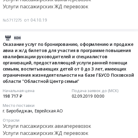
бронированию,
году
и
месту
2020
руб.
к
Услуги пассажирских ЖД перевозок
АО
оформлению
по
обратно
лечения
году
месту
,
и
обеспечению
по
и
по
лечения
от 04.10.19
Russia,
№5717275
продаже
билетами
направлениям
обратно
обеспечению
и
RU
авиа
на
Управленияздравоохранения
по
билетами
обратно
Еврейская
и
рейсы
Еврейской
направлениям
2019-
на
по
АО
ж/
российских
автономной
Управления
08-
рейсы
Оказание услуг по бронированию, оформлению и продаже
направлениям
Услуги
д
авиакомпаний
области
здравоохранения
авиа и ж/д билетов для участия в программе повышения
20
российских
Управления
пассажирских
билетов
граждан-
Тендер
Еврейской
квалификации руководителей и специалистов
07:00:00
авиакомпаний
здравоохранения
авиаперевозок
для
получателей
организаций, предоставляющей услуги ранней помощи
на
автономной
граждан-
Еврейской
Предмет
участия
государственной
семьям, воспитывающих детей от 0 до 3 лет, имеющих
оказание
области.
2019-
получателей
автономной
тендера:
в
ограничения жизнедеятельности на базе ГБУСО Псковской
социальной
услуг
Цена:
09-
государственной
области
Оказание
области "Областной Центр семьи"
программе
помощи
в
800000
02
социальной
at
услуг
повышения
для
2020
руб.
Начальная цена
Подача заявок до (МСК)
00:00:00
помощи
г.
в
квалификации
проезда
198 717 ₽
02.09.2019
00:00
году
для
Биробиджан,
2020
руководителей
к
по
Тендер
проезда
Место поставки
Еврейская
году
и
месту
обеспечению
г. Биробиджан,
Еврейская АО
на
к
АО
по
специалистов
лечения
билетами
оказание
месту
,
Отрасли
обеспечению
организаций,
и
нарейсы
услуг
Услуги пассажирских авиаперевозок
лечения
Russia,
билетами
предоставляющей
обратно
российских
по
и
Услуги пассажирских ЖД перевозок
RU
на
услуги
по
авиакомпаний