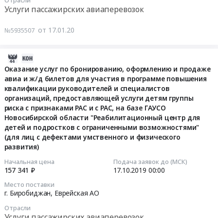
Тендер
Еврейской
государственной
области
оказание
Оказание
Услуги пассажирских авиаперевозок
помощи
получателей
на
автономной
социальной
at
услуг
услуг
для
государственной
оказание
области.
помощи
г.
в
в
от 17.01.20
№5935507
проезда
социальной
услуг
Цена:
для
Биробиджан,
2020
2021
к
помощи
в
1500000
проезда
Еврейская
году
году
месту
для
2020
руб.
к
2019-
АО
по
по
лечения
проезда
году
месту
10-
Оказание услуг по бронированию, оформлению и продаже
,
обеспечению
обеспечению
и
к
по
лечения
авиа и ж/д билетов для участия в программе повышения
04
Russia,
билетами
билетами
обратно
месту
обеспечению
квалификации руководителей и специалистов
и
07:00:00
RU
нарейсы
на
по
лечения
билетами
организаций, предоставляющей услуги детям группы
обратно
Еврейская
российских
рейсы
направлениям
и
риска с признаками РАС и с РАС, на базе ГАУСО
на
по
2019-
АО
авиакомпаний
российских
Управления
обратно
Новосибирской области "Реабилитационный центр для
рейсы
направлениям
10-
Услуги
граждан-
авиакомпаний
здравоохранения
детей и подростков с ограниченными возможностями"
по
российских
Управления
17
пассажирских
получателей
граждан-
(для лиц с дефектами умственного и физического
Еврейской
направлениям
авиакомпаний
здравоохранения
00:00:00
авиаперевозок
государственной
развития)
получателей
автономной
Управления
граждан-
Еврейской
Предмет
социальнойпомощи
государственной
области
здравоохранения
получателей
Начальная цена
Подача заявок до (МСК)
автономной
Тендер
тендера:
для
социальной
157 341 ₽
17.10.2019
00:00
Тендер
Еврейской
государственной
области
на
Оказание
проезда
помощи
на
автономной
социальной
Место поставки
at
оказание
услуг
к
для
оказание
области.
г. Биробиджан,
Еврейская АО
помощи
г.
услуг
в
месту
проезда
услуг
Цена:
для
Биробиджан,
по
Отрасли
2020
лечения
к
в
1500000
проезда
Услуги пассажирских авиаперевозок
Еврейская