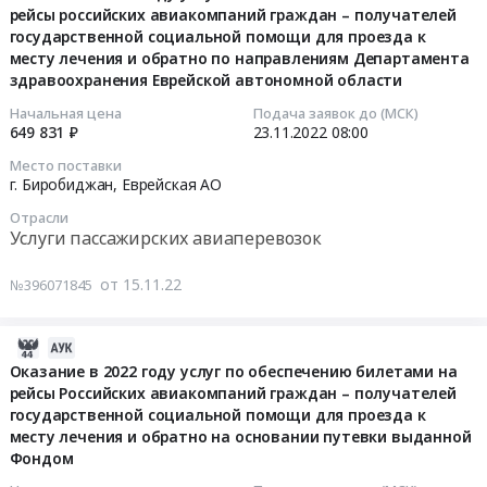
на
рейсы российских авиакомпаний граждан – получателей
26
обеспечению
475626
выездных
государственной социальной помощи для проезда к
11:56:01
билетами
руб.
молодежных
месту лечения и обратно по направлениям Департамента
на
мероприятиях
здравоохранения Еврейской автономной области
2022-
рейсы
Тендер
11-
Начальная цена
Подача заявок до (МСК)
российских
на
649 831 ₽
23.11.2022
08:00
23
авиакомпаний
оказание
08:00:00
граждан
Место поставки
услуг
г. Биробиджан,
Еврейская АО
–
по
Тендер
получателей
бронированию,
Отрасли
на
государственной
Услуги пассажирских авиаперевозок
приобретению
оказание
социальной
авиабилетов
в
помощи
от 15.11.22
№396071845
и/
2022
для
или
году
проезда
железнодорожных
2022-
услуг
к
билетов
10-
Оказание в 2022 году услуг по обеспечению билетами на
по
месту
для
рейсы Российских авиакомпаний граждан – получателей
14
обеспечению
лечения
молодых
государственной социальной помощи для проезда к
01:24:37
билетами
и
граждан
месту лечения и обратно на основании путевки выданной
на
обратно
Еврейской
Фондом
2022-
рейсы
по
автономной