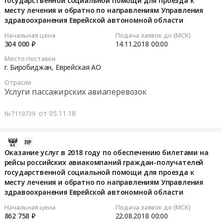
государственной социальной помощи для проезда к
07:00:00
перевозке
АО
российских
автономной
и
Оказание
и
месту лечения и обратно по направлениям Управления
пассажиров
,
авиакомпаний
области
специалистов
услуг
здравоохранения Еврейской автономной области
специалистов
2018-
междугородным
Russia,
граждан-
at
организаций,
по
организаций,
11-
воздушным
Начальная цена
Подача заявок до (МСК)
RU
получателей
г.
предоставляющей
бронированию,
предоставляющей
304 000 ₽
14.11.2018
00:00
14
транспортом.
Еврейская
государственной
Биробиджан,
услуги
оформлению
услуги
00:00:00
Цена:
АО
социальной
Еврейская
Место поставки
детям
и
ранней
г. Биробиджан,
Еврейская АО
171556
Услуги
помощи
АО
группы
продаже
помощи
Тендер
руб.
пассажирских
для
,
риска
Отрасли
авиа
семьям,
на
авиаперевозок
проезда
Услуги пассажирских авиаперевозок
Russia,
с
и
воспитывающих
оказание
Предмет
к
RU
признаками
ж/
детей
услуг
тендера:
месту
Еврейская
от 05.11.18
№7119739
РАС
д
от
в
Услуги
лечения
АО
и
билетов
0
2018
по
и
Услуги
с
для
до
2018-
году
перевозке
обратно
пассажирских
РАС,
участия
3
08-
Оказание услуг в 2018 году по обеспечению билетами на
по
пассажиров
по
авиаперевозок
на
в
рейсы российских авиакомпаний граждан-получателей
лет,
15
обеспечению
междугородным
направлениям
Предмет
базе
программе
государственной социальной помощи для проезда к
имеющих
07:00:00
билетами
воздушным
Управления
тендера:
ГАУСО
повышения
месту лечения и обратно по направлениям Управления
ограничения
на
транспортом.
здравоохранения
Оказание
Новосибирской
квалификации
здравоохранения Еврейской автономной области
жизнедеятельности
2018-
рейсы
Цена:
Еврейской
в
области
руководителей
на
08-
Начальная цена
Подача заявок до (МСК)
российских
1320000
автономной
2019
"Реабилитационный
и
862 758 ₽
22.08.2018
00:00
базе
22
авиакомпаний
руб.