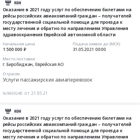
проезда
2021-
г.
услуг
2022
к
лечения
2021
к
06-
Биробиджан,
Оказание в 2021 году услуг по обеспечению билетами на
по
году
месту
и
году
месту
рейсы российских авиакомпаний граждан – получателей
04
Еврейская
обеспечению
услуг
лечения
обратно
услуг
лечения
государственной социальной помощи для проезда к
11:56:11
АО
билетами
по
и
на
по
месту лечения и обратно по направлениям Управления
и
,
на
обеспечению
обратно
основании
обеспечению
здравоохранения Еврейской автономной области
обратно
2021-
Russia,
рейсы
билетами
на
путевки
билетами
на
05-
RU
Начальная цена
Подача заявок до (МСК)
российских
на
основании
выданной
на
основании
1 500 000 ₽
31.05.2021
00:00
31
Еврейская
авиакомпаний
рейсы
путевки,
Фондом.
рейсы
путевки
00:00:00
АО
граждан
российских
Место поставки
выданной
Цена:
российских
выданной
г. Биробиджан,
Еврейская АО
Услуги
–
авиакомпаний
Фондом
896000
авиакомпаний
Фондом
Тендер
пассажирских
получателей
граждан
Тендер
Отрасли
руб.
граждан
at
на
авиаперевозок
государственной
Услуги пассажирских авиаперевозок
–
на
–
г.
оказание
Предмет
социальной
получателей
оказание
получателей
Биробиджан,
в
тендера:
помощи
от 21.05.21
государственной
№9630240
в
государственной
Еврейская
2021
Оказание
для
социальной
2021
социальной
АО
году
в
проезда
помощи
году
помощи
2021-
,
услуг
2022
к
для
услуг
для
03-
Russia,
Оказание в 2021 году услуг по обеспечению билетами на
по
году
месту
проезда
по
проезда
рейсы российских авиакомпаний граждан – получателей
27
RU
обеспечению
услуг
лечения
к
обеспечению
к
государственной социальной помощи для проезда к
08:22:07
Еврейская
билетами
по
и
месту
билетами
месту лечения и обратно по направлениям Управления
месту
АО
на