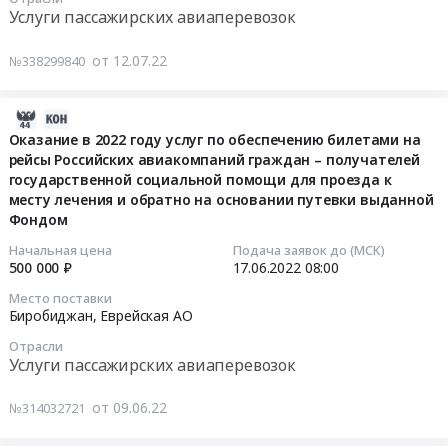
граждан
АО
на
государственной
Услуги пассажирских авиаперевозок
области
–
Услуги
оказание
социальной
Тендер
получателей
пассажирских
в
помощи
от 12.07.22
№338299840
на
государственной
авиаперевозок
2022
для
оказание
социальной
Предмет
году
проезда
в
помощи
тендера:
2022-
услуг
к
2022
для
Оказание
07-
Оказание в 2022 году услуг по обеспечению билетами на
по
месту
году
проезда
рейсы Российских авиакомпаний граждан – получателей
услуг
01
обеспечению
лечения
услуг
к
государственной социальной помощи для проезда к
по
01:59:56
билетами
и
по
месту лечения и обратно на основании путевки выданной
месту
бронированию,
на
обратно
обеспечению
Фондом
лечения
приобретению
2022-
рейсы
на
билетами
и
авиабилетов
06-
Начальная цена
Подача заявок до (МСК)
российских
основании
на
обратно
500 000 ₽
17.06.2022
08:00
и/
17
авиакомпаний
путевки
рейсы
по
или
08:00:00
граждан
Место поставки
выданной
российских
направлениям
железнодорожных
Биробиджан,
Еврейская АО
–
Фондом
авиакомпаний
Департамента
билетов
Тендер
получателей
Тендер
Отрасли
граждан
здравоохранения
для
на
государственной
Услуги пассажирских авиаперевозок
на
–
Еврейской
молодых
оказание
социальной
оказание
получателей
автономной
граждан
в
помощи
от 09.06.22
№314032721
в
государственной
области
Еврейской
2022
для
2022
социальной
at
автономной
году