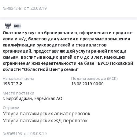
бронированию,
обратно
Еврейская
рейсы
детям
направлениям
граждан-
оформлению
по
от 20.08.19
№4824243
АО
российских
группы
Управления
получателей
и
направлениям
Услуги
авиакомпаний
риска
здравоохранения
государственной
продаже
Управления
пассажирских
граждан-
с
2019-
Еврейской
социальнойпомощи
авиа
здравоохранения
авиаперевозок
получателей
признаками
08-
автономной
Оказание услуг по бронированию, оформлению и продаже
для
и
Еврейской
Предмет
государственной
РАС
авиа и ж/д билетов для участия в программе повышения
08
области.
проезда
ж/
автономной
тендера:
социальной
и
квалификации руководителей и специалистов
07:00:00
Цена:
к
д
области
Оказание
организаций, предоставляющей услуги ранней помощи
помощи
с
800000
месту
билетов
at
услуг
семьям, воспитывающих детей от 0 до 3 лет, имеющих
для
РАС,
2019-
руб.
лечения
для
г.
в
ограничения жизнедеятельности на базе ГБУСО Псковской
проезда
на
08-
и
участия
Биробиджан,
области "Областной Центр семьи"
2020
к
базе
16
обратно
в
Еврейская
году
месту
ГАУСО
Начальная цена
Подача заявок до (МСК)
00:00:00
по
программе
АО
по
198 717 ₽
16.08.2019
00:00
лечения
Новосибирской
направлениям
повышения
,
обеспечению
и
области
Тендер
Место поставки
Управленияздравоохранения
квалификации
Russia,
билетами
обратно
г. Биробиджан,
Еврейская АО
"Реабилитационный
на
Еврейской
руководителей
RU
на
по
центр
оказание
автономной
Отрасли
и
Еврейская
рейсы
направлениям
для
услуг
Услуги пассажирских авиаперевозок
области
специалистов
АО
российских
Управления
детей
по
Услуги пассажирских ЖД перевозок
at
организаций,
Услуги
авиакомпаний
здравоохранения
и
бронированию,
Биробиджан,
предоставляющей
пассажирских
граждан-
Еврейской
подростков
оформлению
от 08.08.19
№8365196
Еврейская
услуги
авиаперевозок