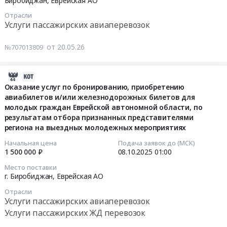
Биробиджан,
Еврейская АО
05-
Отрасли
20
Услуги пассажирских авиаперевозок
11:33:00
от 20.05.26
№707013809
Тендер
на
оказание
2025-
услуг
10-
Оказание услуг по бронированию, приобретению
бронирования
авиабилетов и/или железнодорожных билетов для
09
и
молодых граждан Еврейской автономной области, по
10:44:09
результатам отбора признанных представителями
оформления
региона на выездных молодежных мероприятиях
авиабилетов
2025-
Тендер
10-
Начальная цена
Подача заявок до (МСК)
на
1 500 000 ₽
08.10.2025
01:00
08
оказание
01:00:00
Место поставки
услуг
г. Биробиджан,
Еврейская АО
бронирования
Тендер
Отрасли
и
на
Услуги пассажирских авиаперевозок
оформления
оказание
Услуги пассажирских ЖД перевозок
авиабилетов
услуг