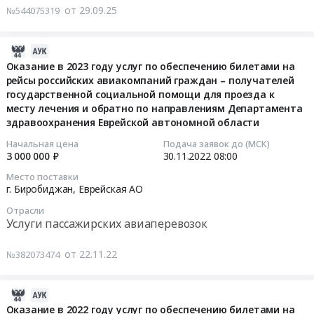
at
по
от 29.09.25
№544075319
Биробиджан,
бронированию,
Еврейская
приобретению
2022-
АО
авиабилетов
12-
,
Оказание в 2023 году услуг по обеспечению билетами на
и/
рейсы российских авиакомпаний граждан – получателей
03
Russia,
или
государственной социальной помощи для проезда к
05:39:03
RU
железнодорожных
месту лечения и обратно по направлениям Департамента
Еврейская
билетов
здравоохранения Еврейской автономной области
2022-
АО
для
11-
Услуги
Начальная цена
Подача заявок до (МСК)
молодых
3 000 000 ₽
30.11.2022
08:00
30
пассажирских
граждан
08:00:00
авиаперевозок
Еврейской
Место поставки
Предмет
г. Биробиджан,
Еврейская АО
автономной
Тендер
тендера:
области,
Отрасли
на
Оказание
по
Услуги пассажирских авиаперевозок
оказание
услуг
результатам
в
бронирования
отбора
от 22.11.22
№382073474
2023
и
признанных
году
оформления
представителями
2022-
услуг
авиабилетов.
региона
11-
Оказание в 2022 году услуг по обеспечению билетами на
по
Цена: