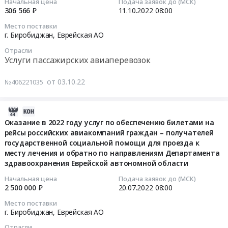
10-
Начальная цена
Подача заявок до (МСК)
российских
направлениям
области,
306 566 ₽
11.10.2022
08:00
11
авиакомпаний
Департамента
по
08:00:00
граждан
Место поставки
здравоохранения
результатам
г. Биробиджан,
Еврейская АО
–
Еврейской
отбора
Тендер
получателей
автономной
Отрасли
признанных
на
государственной
Услуги пассажирских авиаперевозок
области
представителями
оказание
социальной
Тендер
региона
в
помощи
от 03.10.22
№406221035
на
на
2022
для
оказание
выездных
году
проезда
в
молодежных
2022-
услуг
к
2023
мероприятиях
07-
Оказание в 2022 году услуг по обеспечению билетами на
по
месту
году
at
рейсы российских авиакомпаний граждан – получателей
22
обеспечению
лечения
услуг
г.
государственной социальной помощи для проезда к
07:01:15
билетами
и
по
Биробиджан,
месту лечения и обратно по направлениям Департамента
на
обратно
обеспечению
здравоохранения Еврейской автономной области
Еврейская
2022-
рейсы
по
билетами
АО
07-
Начальная цена
Подача заявок до (МСК)
Российских
направлениям
на
,
2 500 000 ₽
20.07.2022
08:00
20
авиакомпаний
Департамента
рейсы
Russia,
08:00:00
граждан
Место поставки
здравоохранения
российских
RU
г. Биробиджан,
Еврейская АО
–
Еврейской
авиакомпаний
Еврейская
Тендер
получателей
автономной
Отрасли