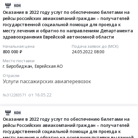
проезда
году
помощи
2022-
г.
области,
услуг
к
услуг
для
06-
Биробиджан,
Оказание в 2022 году услуг по обеспечению билетами на
по
по
месту
по
проезда
рейсы российских авиакомпаний граждан – получателей
01
Еврейская
результатам
обеспечению
лечения
обеспечению
к
государственной социальной помощи для проезда к
04:13:38
АО
отбора
билетами
и
билетами
месту лечения и обратно по направлениям Департамента
месту
,
признанных
на
обратно
на
здравоохранения Еврейской автономной области
лечения
2022-
Russia,
представителями
рейсы
по
рейсы
и
05-
RU
Начальная цена
Подача заявок до (МСК)
региона
Российских
направлениям
Российских
обратно
800 000 ₽
24.05.2022
08:00
24
Еврейская
на
авиакомпаний
Департамента
авиакомпаний
по
08:00:00
АО
выездных
граждан
Место поставки
здравоохранения
граждан
направлениям
г. Биробиджан,
Еврейская АО
Услуги
молодежных
–
Еврейской
–
Департамента
Тендер
пассажирских
мероприятиях.
получателей
автономной
Отрасли
получателей
здравоохранения
на
авиаперевозок
Цена:
государственной
Услуги пассажирских авиаперевозок
области
государственной
Еврейской
оказание
Предмет
1500000
социальной
Тендер
социальной
автономной
в
тендера:
руб.
помощи
от 16.05.22
№312283571
на
помощи
области
2022
Оказание
для
оказание
для
at
году
в
проезда
в
проезда
2022-
г.
услуг
2023
к
2022
к
06-
Биробиджан,
Оказание в 2022 году услуг по обеспечению билетами на
по
году
месту
году
месту
рейсы Российских авиакомпаний граждан – получателей
01
Еврейская
обеспечению
услуг
лечения
услуг
лечения
государственной социальной помощи для проезда к
02:48:31
АО
билетами
по
и
по
месту лечения и обратно на основании путевки выданной