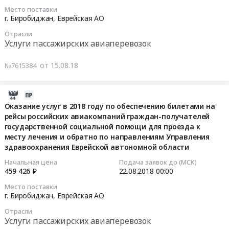
области
году
центр
специалистов
ГБУСО
00:00:00
граждан-
Место поставки
Тендер
услуг
для
организаций,
Псковской
г. Биробиджан,
Еврейская АО
получателей
на
по
детей
предоставляющей
области
Тендер
государственной
оказание
обеспечению
Отрасли
и
услуги
"Областной
на
социальной
Услуги пассажирских авиаперевозок
услуг
билетами
подростков
ранней
Центр
оказание
помощи
по
на
с
помощи
семьи".
услуг
для
от 15.08.18
№7615384
обеспечению
рейсы
ограниченными
семьям,
Цена:
в
проезда
билетами
российских
возможностями"
воспитывающих
198717
2018
к
на
авиакомпаний
(для
детей
2018-
руб.
году
месту
рейсы
граждан-
лиц
от
08-
Оказание услуг в 2018 году по обеспечению билетами на
по
лечения
российских
получателей
с
0
рейсы российских авиакомпаний граждан-получателей
15
обеспечению
и
авиакомпаний
государственной
дефектами
до
государственной социальной помощи для проезда к
07:00:00
билетами
обратно
граждан-
социальной
умственного
месту лечения и обратно по направлениям Управления
3
на
по
получателей
помощи
здравоохранения Еврейской автономной области
и
лет,
2018-
рейсы
направлениям
государственной
для
физического
имеющих
08-
Начальная цена
Подача заявок до (МСК)
российских
Управления
социальной
проезда
развития).
ограничения
459 426 ₽
22.08.2018
00:00
22
авиакомпаний
здравоохранения
помощи
к
Цена:
жизнедеятельности
00:00:00
граждан-
Место поставки
Еврейской
для
месту
157341
на
г. Биробиджан,
Еврейская АО
получателей
автономной
проезда
лечения
руб.
базе
Тендер
государственной
области
Отрасли
к
и
ГБУСО
на
социальной
Услуги пассажирских авиаперевозок
Тендер
месту
обратно
Псковской