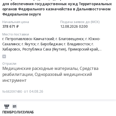
руб.
медицинский
медицинских
средства,
(катетеров
для обеспечения государственных нужд Территориальных
инструмент
изделий
органов Федерального казначейства в Дальневосточном
хоз.принадлежности
для
2026-
Предмет
Федеральном округе
(экран
at
самокатетеризации
08-
тендера:
защитный
Биробиджан,
лубрицированных)
12
Начальная цена
Подача заявок до (МСК)
Поставка
для
Еврейская
в
378 671 ₽
12.08.2026
02:00
02:00:00
электронных
лица,
АО
пользу
Место поставки
стационарных
многоразового
,
граждан
г. Петропавловск-Камчатский; г. Благовещенск; г. Южно-
Тендер
видеоувеличителей
использования).
Russia,
в
Сахалинск; г. Якутск; г. Биробиджан; г. Владивосток; г.
на
в
Цена:
RU
целях
Хабаровск,
Республика Саха (Якутия)
,
Приморский край
,
поставку
2026-
22346
Хабаровский край
,
Амурская область
,
Камчатский край
,
Еврейская
их
товаров
2027
Сахалинская область
,
Еврейская АО
руб.
АО
социального
для
Отрасли
году.
Лабораторное
обеспечения
нужд
Медицинские расходные материалы, Средства
Цена:
(кроме
в
гражданской
реабилитации, Одноразовый медицинский
2530902
медицинского)
2027
обороны
инструмент
руб.
и
году
(набор
испытательное
at
первой
от 04.08.26
№682097480
оборудование
Хабаровский
медицинской
и
край;
помощи,
материалы,
2026-
Еврейская
не
обслуживание
08-
Аобл,
ПЕМБРОЛИЗУМАБ
содержащий