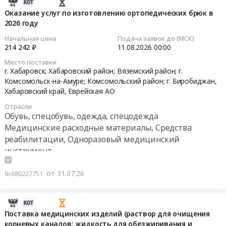
2026-
средства
году
2026-
07-
при
Оказание услуг по изготовлению ортопедических брюк в
at
2027
2026 году
31
нарушениях
г.
году.
10:13:58
функций
Хабаровск;
Начальная цена
Подача заявок до (МСК)
Цена:
выделения)
Хабаровский
214 242 ₽
11.08.2026
00:00
1153695
2026-
для
район;
Место поставки
руб.
08-
обеспечения
г.
г. Хабаровск; Хабаровский район; Вяземский район; г.
11
Получателей
Комсомольск-
Комсомольск-на-Амуре; Комсомольский район; г. Биробиджан,
00:00:00
в
на-
Хабаровский край
,
Еврейская АО
2027
Амуре;
Отрасли
Тендер
году
г.
Обувь, спецобувь, одежда, спецодежда
на
Тендер
Николаевск-
Медицинские расходные материалы, Средства
оказание
на
на-
реабилитации, Одноразовый медицинский
услуг
поставку
Амуре;
инструмент
по
технических
Николаевский
изготовлению
средств
район;
от 31.07.26
№680227751
ортопедических
реабилитации
г.
брюк
(Специальные
Советская
в
средства
2026-
Гавань;
2026
при
07-
г.
Поставка медицинских изделий (раствор для очищения
году
нарушениях
корневых каналов; жидкость для обезжиривания и
31
Биробиджан,