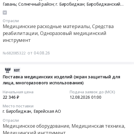
году
обеспечения
тендера:
с
Еврейская
00:00:00
Гавань; Солнечный район; г. Биробиджан; Биробиджанский
at
Получателей
Поставка
эвгенолом,
АО
район,
Хабаровский край
,
Еврейская АО
г.
в
электронных
материал
,
Тендер
Отрасли
Хабаровск;
2026-
ручных
стоматологический
Russia,
на
Медицинские расходные материалы, Средства
Хабаровский
2027
видеоувеличителей
для
RU
поставку
реабилитации, Одноразовый медицинский
район;
гг.
в
девитализации
Хабаровский
электронных
инструмент
Нанайский
Цена:
2026-
пульпы
край
стационарных
район;
1913877
2027
зуба)
Медицинские
видеоувеличителей
от 04.08.26
№682085322
Вяземский
руб.
году.
at
расходные
в
район;
Цена:
г.
материалы,
2026-
г.
1312119
Биробиджан,
Средства
2027
2026-
Комсомольск-
руб.
Еврейская
реабилитации,
году
08-
Поставка медицинских изделий (экран защитный для
на-
АО
Одноразовый
Тендер
лица, многоразового использования)
04
Амуре;
,
медицинский
на
09:42:26
Начальная цена
Подача заявок до (МСК)
Комсомольский
Russia,
инструмент
поставку
22 346 ₽
12.08.2026
01:00
район;
RU
Предмет
электронных
2026-
Место поставки
г.
Еврейская
тендера:
стационарных
08-
г. Биробиджан,
Еврейская АО
Николаевск-
АО
Поставка
видеоувеличителей
12
Отрасли
на-
Стоматологические
специальных
в
01:00:00
Медицинское оборудование, Медицинская техника,
Амуре;
и
средств
2026-
Медицинский инструмент
Николаевский