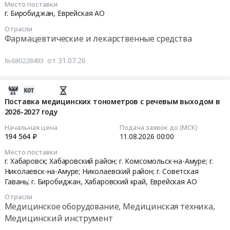
Место поставки
руб.
на
2026-
г. Биробиджан,
Еврейская АО
поставку
07-
Отрасли
противопролежневых
31
Фармацевтические и лекарственные средства
матрацев
09:15:42
полиуретановых
от 31.07.26
№680228493
в
Тендер:
2026-
АПАЛУТАМИД
2027
Тендер:
2026-
году
АПАЛУТАМИД
07-
Поставка медицинских тонометров с речевым выходом в
at
at
2026-2027 году
31
Хабаровский
г.
10:14:35
Начальная цена
Подача заявок до (МСК)
край;
Биробиджан,
194 564 ₽
11.08.2026
00:00
Еврейская
Еврейская
2026-
Место поставки
Аобл,
АО
08-
г. Хабаровск; Хабаровский район; г. Комсомольск-на-Амуре; г.
Хабаровский
,
11
Николаевск-на-Амуре; Николаевский район; г. Советская
край
Russia,
00:00:00
Гавань; г. Биробиджан,
Хабаровский край
,
Еврейская АО
Еврейская
RU
Отрасли
АО
Еврейская
Тендер
Медицинское оборудование, Медицинская техника,
,
АО
на
Медицинский инструмент
Russia,
Фармацевтические
поставку