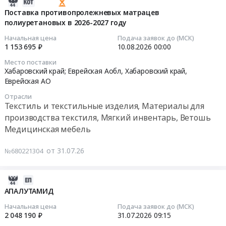
1755440
2026-
Траметиниб.
,
ТРАСТУЗУМАБ
руб.
07-
Поставка противопролежневых матрацев
Цена:
Russia,
at
полиуретановых в 2026-2027 году
31
1743201
RU
г.
10:31:28
Начальная цена
Подача заявок до (МСК)
руб.
Еврейская
Биробиджан,
1 153 695 ₽
10.08.2026
00:00
АО
Еврейская
2026-
Место поставки
Фармацевтические
АО
08-
Хабаровский край; Еврейская Аобл,
Хабаровский край
,
и
,
10
Еврейская АО
лекарственные
Russia,
00:00:00
Отрасли
средства
RU
Текстиль и текстильные изделия, Материалы для
Предмет
Еврейская
Тендер
производства текстиля, Мягкий инвентарь, Ветошь
тендера:
АО
на
Медицинская мебель
КАЛЬЦИЯ
Фармацевтические
поставку
ГЛЮКОНАТ.
и
противопролежневых
от 31.07.26
№680221304
Цена:
лекарственные
матрацев
1330
средства
полиуретановых
руб.
Предмет
в
2026-
тендера:
2026-
07-
АПАЛУТАМИД
ТРАСТУЗУМАБ.
2027
31
Начальная цена
Подача заявок до (МСК)
Цена:
году
10:20:41
2 048 190 ₽
31.07.2026
09:15
1051248
Тендер