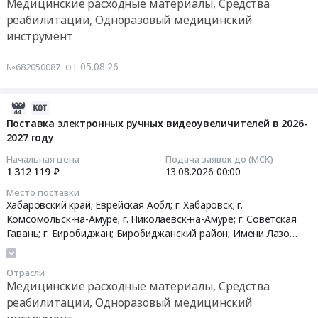
Медицинские расходные материалы, Средства
Петропавловск-
специальных
поставку
Хабаровский
реабилитации, Одноразовый медицинский
Камчатский;
средств
технических
край;
инструмент
г.
при
средств
Еврейская
Владивосток;
нарушениях
реабилитации
Аобл,
от 05.08.26
№682050087
г.
функций
(Специальные
Хабаровский
Уссурийск,
выделения
средства
край
Приморский
(анальных
2026-
при
Еврейская
край
тампонов)
08-
нарушениях
АО
Поставка электронных ручных видеоувеличителей в 2026-
Хабаровский
2027 году
для
05
функций
,
край
обеспечения
11:19:22
выделения)
Russia,
Начальная цена
Подача заявок до (МСК)
Амурская
Получателей
для
RU
1 312 119 ₽
13.08.2026
00:00
область
в
2026-
обеспечения
Хабаровский
Место поставки
Камчатский
2026-
08-
Получателей
край
Хабаровский край; Еврейская Аобл; г. Хабаровск; г.
край
2027
13
в
Медицинские
Комсомольск-на-Амуре; г. Николаевск-на-Амуре; г. Советская
Магаданская
гг
00:00:00
2027
расходные
Гавань; г. Биробиджан; Биробиджанский район; Имени Лазо
область
Тендер
году
район; Солнечный район,
Хабаровский край
,
Еврейская АО
материалы,
Сахалинская
на
Тендер
at
Средства
Отрасли
область
поставку
на
Хабаровский
реабилитации,
Медицинские расходные материалы, Средства
Еврейская
специальных
поставку
край;
Одноразовый
реабилитации, Одноразовый медицинский
АО
средств
электронных
Еврейская
медицинский