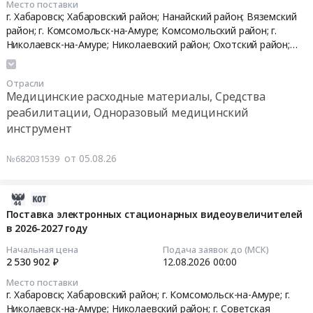
Место поставки
2026-
Медицинские
Солнечный
цинка
функций
г. Хабаровск; Хабаровский район; Нанайский район; Вяземский
08-
расходные
район,
с
выделения
район; г. Комсомольск-на-Амуре; Комсомольский район; г.
13
материалы,
Хабаровский
эвгенолом,
(Защитная
Николаевск-на-Амуре; Николаевский район; Охотский район;
00:00:00
Средства
край
материал
Ульчский район; Ванинский район; г. Амурск; Амурский район; г.
пленка
Биробиджан,
Хабаровский край
,
Еврейская АО
реабилитации,
Еврейская
стоматологический
в
Отрасли
Тендер
Одноразовый
АО
для
форме
Медицинские расходные материалы, Средства
на
медицинский
,
девитализации
салфеток)
реабилитации, Одноразовый медицинский
поставку
инструмент
Russia,
пульпы
для
инструмент
кресел-
Предмет
RU
зуба)
обеспечения
колясок
тендера:
Хабаровский
Тендер
Получателей
от 05.08.26
№682031539
в
Поставка
край
на
в
2027
специальных
Медицинские
поставку
2027
году
средств
расходные
медицинских
году
2026-
Тендер
при
материалы,
изделий
at
08-
Поставка электронных стационарных видеоувеличителей
на
нарушениях
Средства
(цемент
Хабаровский
в 2026-2027 году
04
поставку
функций
реабилитации,
стоматологический
край;
11:51:24
Начальная цена
Подача заявок до (МСК)
кресел-
выделения
Одноразовый
на
Еврейская
2 530 902 ₽
12.08.2026
00:00
колясок
(анальных
медицинский
основе
Аобл,
2026-
Место поставки
в
тампонов)
инструмент
оксида
Хабаровский
08-
г. Хабаровск; Хабаровский район; г. Комсомольск-на-Амуре; г.
2027
для
Предмет
цинка
край
12
Николаевск-на-Амуре; Николаевский район; г. Советская