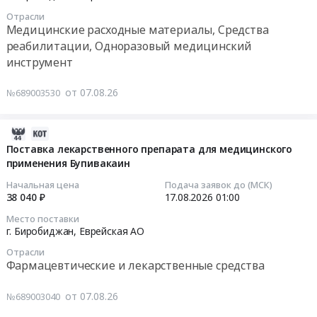
17
Отрасли
01:00:00
Медицинские расходные материалы, Средства
реабилитации, Одноразовый медицинский
Тендер
инструмент
на
поставку
от 07.08.26
№689003530
медицинских
изделий
(подсчет
2026-
клеток
08-
Поставка лекарственного препарата для медицинского
крови
применения Бупивакаин
07
ИВД,
09:27:05
Начальная цена
Подача заявок до (МСК)
контрольный
38 040 ₽
17.08.2026
01:00
материал)
2026-
Место поставки
Тендер
08-
г. Биробиджан,
Еврейская АО
на
17
Отрасли
поставку
01:00:00
Фармацевтические и лекарственные средства
медицинских
изделий
Тендер
от 07.08.26
№689003040
(подсчет
на