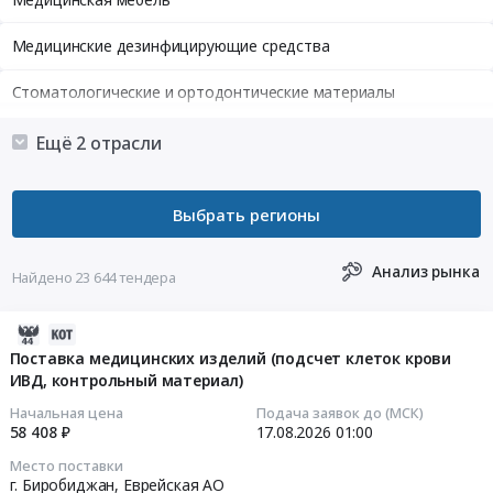
Медицинские дезинфицирующие средства
Стоматологические и ортодонтические материалы
Ремонт и обслуживание медицинской техники
Ещё 2 отрасли
Анализ рынка
Найдено 23 644 тендера
2026-
08-
Поставка медицинских изделий (подсчет клеток крови
ИВД, контрольный материал)
07
09:43:05
Начальная цена
Подача заявок до (МСК)
58 408 ₽
17.08.2026
01:00
2026-
Место поставки
08-
г. Биробиджан,
Еврейская АО