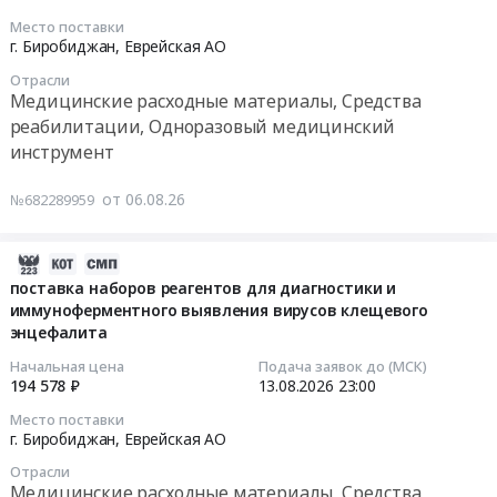
дезинфицирующее.
2027
14
Место поставки
Цена:
году
01:00:00
г. Биробиджан,
Еврейская АО
9510
at
Отрасли
руб.
Хабаровский
Тендер
Медицинские расходные материалы, Средства
край;
на
реабилитации, Одноразовый медицинский
Еврейская
поставку
инструмент
Аобл;
изделий
г.
медицинского
от 06.08.26
№682289959
Хабаровск;
назначения
Хабаровский
(стержень
район;
2026-
интрамедуллярный
г.
08-
бедренный,
поставка наборов реагентов для диагностики и
Комсомольск-
иммуноферментного выявления вирусов клещевого
06
нестерильный;
на-
энцефалита
10:01:02
фиксатор
Амуре;
со
Начальная цена
Подача заявок до (МСК)
г.
2026-
спиральными
194 578 ₽
13.08.2026
23:00
Николаевск-
08-
лезвиями;
Место поставки
на-
13
заглушка
г. Биробиджан,
Еврейская АО
Амуре;
23:00:00
интрамедуллярного
Отрасли
г.
гвоздя)
Медицинские расходные материалы, Средства