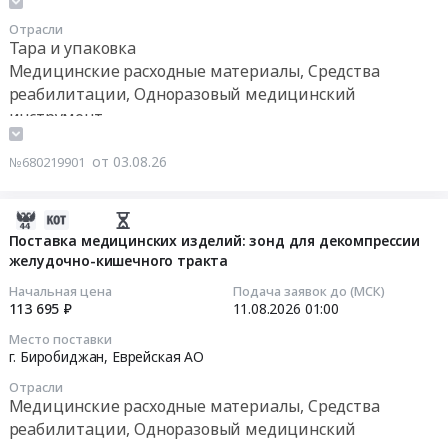
году
казначейства
поставку
Отрасли
at
в
специальных
Тара и упаковка
г.
Дальневосточном
средств
Медицинские расходные материалы, Средства
Хабаровск;
Федеральном
при
реабилитации, Одноразовый медицинский
Еврейская
округе
нарушениях
инструмент
Аобл;
at
функций
Хабаровский
г.
выделения
от 03.08.26
№680219901
район;
Петропавловск-
(мочеприемников
Вяземский
Камчатский;
ножных
район;
г.
(мешки
2026-
г.
Благовещенск;
для
08-
Поставка медицинских изделий: зонд для декомпрессии
Комсомольск-
г.
сбора
желудочно-кишечного тракта
03
на-
Южно-
мочи)
08:58:33
Начальная цена
Подача заявок до (МСК)
Амуре;
Сахалинск;
дневных)
113 695 ₽
11.08.2026
01:00
Комсомольский
г.
для
2026-
Место поставки
район;
Якутск;
обеспечения
08-
г. Биробиджан,
Еврейская АО
г.
г.
Получателей
11
Отрасли
Биробиджан;
Биробиджан;
в
01:00:00
Медицинские расходные материалы, Средства
Биробиджанский
г.
2026-
реабилитации, Одноразовый медицинский
район;
Владивосток;
2027
Тендер