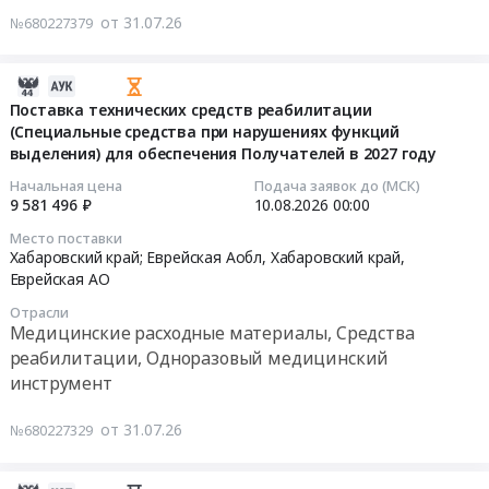
RU
и
медицинских
от 31.07.26
№680227379
Хабаровский
лекарственные
тонометров
край
средства
с
Текстиль
Предмет
2026-
речевым
и
тендера:
07-
Поставка технических средств реабилитации
выходом
текстильные
АПАЛУТАМИД.
(Специальные средства при нарушениях функций
31
в
изделия,
выделения) для обеспечения Получателей в 2027 году
Цена:
10:14:35
2026-
Материалы
2048190
2027
Начальная цена
Подача заявок до (МСК)
для
руб.
2026-
9 581 496 ₽
10.08.2026
00:00
году
производства
08-
Тендер
Место поставки
текстиля,
10
на
Хабаровский край; Еврейская Аобл,
Хабаровский край
,
Мягкий
00:00:00
поставку
Еврейская АО
инвентарь,
медицинских
Отрасли
Ветошь
Тендер
тонометров
Медицинские расходные материалы, Средства
Предмет
на
с
реабилитации, Одноразовый медицинский
тендера:
поставку
речевым
инструмент
Поставка
технических
выходом
противопролежневых
средств
в
от 31.07.26
№680227329
матрацев
реабилитации
2026-
полиуретановых
(Специальные
2027
в