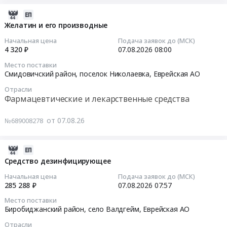
клеток
поставку
крови
лекарственного
2026-
ИВД,
препарата
08-
Желатин и его производные
контрольный
для
07
Начальная цена
Подача заявок до (МСК)
материал)
медицинского
08:46:02
4 320 ₽
07.08.2026
08:00
at
применения
Место поставки
г.
Бупивакаин
2026-
Смидовичский район, поселок Николаевка,
Еврейская АО
Биробиджан,
Тендер
08-
Еврейская
Отрасли
на
07
Фармацевтические и лекарственные средства
АО
поставку
08:00:27
,
лекарственного
от 07.08.26
№689008278
Russia,
препарата
Тендер
RU
для
на
Еврейская
медицинского
желатин
2026-
АО
применения
и
08-
Средство дезинфицирующее
Медицинские
Бупивакаин
его
07
Начальная цена
Подача заявок до (МСК)
расходные
at
производные
08:46:02
285 288 ₽
07.08.2026
07:57
материалы,
г.
Тендер
Средства
Место поставки
Биробиджан,
на
2026-
Биробиджанский район, село Валдгейм,
Еврейская АО
реабилитации,
Еврейская
желатин
08-
Одноразовый
АО
Отрасли
и