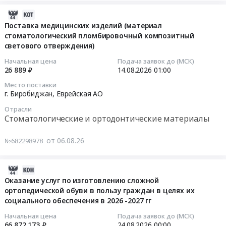
и
Еврейская
изделий
Средства
иммуноферментного
АО
(зонд
2026-
реабилитации,
выявления
,
стоматологический)
08-
Поставка медицинских изделий (материал
Одноразовый
вирусов
Russia,
Тендер
стоматологический пломбировочный композитный
06
медицинский
клещевого
RU
на
светового отверждения)
08:24:06
инструмент
энцефалита
Еврейская
поставку
Начальная цена
Подача заявок до (МСК)
Предмет
at
АО
медицинских
2026-
26 889 ₽
14.08.2026
01:00
тендера:
г.
Медицинские
изделий
08-
Место поставки
Поставка
Биробиджан,
расходные
(зонд
14
г. Биробиджан,
Еврейская АО
поручней
Еврейская
материалы,
стоматологический)
01:00:00
Отрасли
в
АО
Средства
at
Стоматологические и ортодонтические материалы
2026-
,
реабилитации,
г.
Тендер
2027
Russia,
Одноразовый
Биробиджан,
на
от 06.08.26
№682298978
году.
RU
медицинский
Еврейская
поставку
Цена:
Еврейская
инструмент
АО
медицинских
726239
АО
Предмет
,
2026-
изделий
руб.
Медицинские
тендера:
Russia,
08-
(материал
Оказание услуг по изготовлению сложной
расходные
Поставка
RU
ортопедической обуви в пользу граждан в целях их
06
стоматологический
материалы,
изделий
Еврейская
социального обеспечения в 2026 -2027 гг
07:35:20
пломбировочный
Средства
медицинского
АО
композитный
Начальная цена
Подача заявок до (МСК)
реабилитации,
назначения
Медицинские
2026-
светового
66 872 173 ₽
24.08.2026
00:00