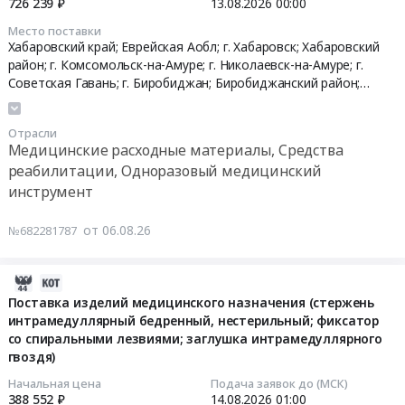
726 239 ₽
13.08.2026
00:00
руб.
Желатин
Еврейская
средство
и
Место поставки
АО
дезинфицирующее
2026-
Хабаровский край; Еврейская Аобл; г. Хабаровск; Хабаровский
его
Медицинские
at
08-
район; г. Комсомольск-на-Амуре; г. Николаевск-на-Амуре; г.
производные.
дезинфицирующие
Биробиджанский
13
Советская Гавань; г. Биробиджан; Биробиджанский район;
Цена:
средства
район,
00:00:00
Имени Лазо район,
Хабаровский край
,
Еврейская АО
4320
Предмет
село
руб.
тендера:
Отрасли
Валдгейм,
Тендер
Медицинские расходные материалы, Средства
Средство
Еврейская
на
реабилитации, Одноразовый медицинский
дезинфицирующее.
АО
поставку
инструмент
Цена:
,
поручней
285288
Russia,
в
от 06.08.26
№682281787
руб.
RU
2026-
Еврейская
2027
АО
году
2026-
Медицинские
Тендер
08-
Поставка изделий медицинского назначения (стержень
дезинфицирующие
на
интрамедуллярный бедренный, нестерильный; фиксатор
06
средства
поставку
со спиральными лезвиями; заглушка интрамедуллярного
10:48:08
Предмет
гвоздя)
поручней
тендера:
в
2026-
Начальная цена
Подача заявок до (МСК)
Средство
2026-
388 552 ₽
14.08.2026
01:00
08-