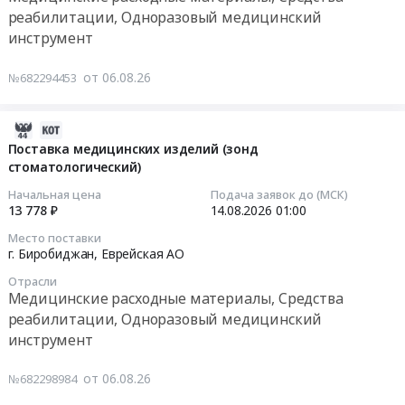
Советская
Тендер
Тендер
реабилитации, Одноразовый медицинский
Гавань;
на
на
инструмент
г.
поставку
поставку
Биробиджан;
наборов
изделий
от 06.08.26
№682294453
Биробиджанский
реагентов
медицинского
район;
для
назначения
Имени
диагностики
(стержень
2026-
Лазо
и
интрамедуллярный
08-
Поставка медицинских изделий (зонд
район,
иммуноферментного
бедренный,
стоматологический)
06
Хабаровский
выявления
нестерильный;
08:54:38
Начальная цена
Подача заявок до (МСК)
край
вирусов
фиксатор
13 778 ₽
14.08.2026
01:00
Еврейская
клещевого
со
2026-
Место поставки
АО
энцефалита
спиральными
08-
г. Биробиджан,
Еврейская АО
,
Тендер
лезвиями;
14
Отрасли
Russia,
на
заглушка
01:00:00
Медицинские расходные материалы, Средства
RU
поставку
интрамедуллярного
реабилитации, Одноразовый медицинский
Хабаровский
наборов
гвоздя)
Тендер
инструмент
край
реагентов
at
на
Медицинские
для
г.
поставку
от 06.08.26
№682298984
расходные
диагностики
Биробиджан,
медицинских
материалы,