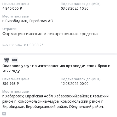
и
03
Хабаровский
лекарственные
Начальная цена
Подача заявок до (МСК)
монтаж
11:24:02
край
4 840 000 ₽
03.08.2026
10:30
средства,
Предмет
Еврейская
одноразового
Место поставки
тендера:
2026-
АО
использования)
г. Биробиджан,
Еврейская АО
моющие,
08-
,
для
Отрасли
дезинфицирующие
03
Russia,
обеспечения
Фармацевтические и лекарственные средства
средства,
10:30:23
RU
государственных
хоз.принадлежности.
Хабаровский
нужд
от 03.08.26
№680215947
Цена:
Тендер
край
Территориальных
15000
на
Медицинские
органов
руб.
пембролизумаб
расходные
2026-
Федерального
Тендер
материалы,
08-
Оказание услуг по изготовлению ортопедических брюк в
казначейства
на
Средства
2027 году
03
в
пембролизумаб
реабилитации,
10:02:38
Дальневосточном
Начальная цена
Подача заявок до (МСК)
at
Одноразовый
Федеральном
856 968 ₽
12.08.2026
00:00
г.
медицинский
2026-
округе
Место поставки
Биробиджан,
инструмент
08-
Тендер
г. Хабаровск; Еврейская Аобл; Хабаровский район; Вяземский
Еврейская
Предмет
12
на
район; г. Комсомольск-на-Амуре; Комсомольский район; г.
АО
тендера:
00:00:00
поставку
Биробиджан; Биробиджанский район; Облученский район;
,
Поставка
Смидовичский район,
Хабаровский край
,
Еврейская АО
товаров
Russia,
технических