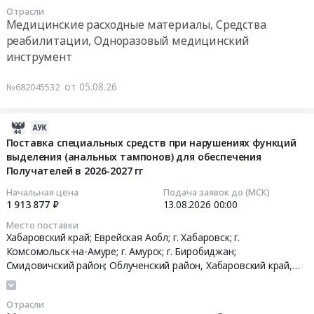
социального
2027
Отрасли
обеспечения
Тендер
году
Медицинские расходные материалы, Средства
в
на
Тендер
реабилитации, Одноразовый медицинский
2026-
поставку
на
инструмент
2027
технических
поставку
гг
средств
технических
от 05.08.26
№682045532
at
реабилитации
средств
г.
(Специальные
реабилитации
Хабаровск;
2026-
средства
(уропрезервативов
г.
08-
при
самоклеящихся
Поставка специальных средств при нарушениях функций
Биробиджан;
выделения (анальных тампонов) для обеспечения
05
нарушениях
и
Получателей в 2026-2027 гг
г.
11:19:22
функций
уропрезервативов
Южно-
выделения)
c
Начальная цена
Подача заявок до (МСК)
Сахалинск;
2026-
для
1 913 877 ₽
13.08.2026
00:00
пластырем)
г.
08-
обеспечения
для
Место поставки
Благовещенск;
13
Получателей
обеспечения
Хабаровский край; Еврейская Аобл; г. Хабаровск; г.
г.
00:00:00
в
Получателей
Комсомольск-на-Амуре; г. Амурск; г. Биробиджан;
Магадан;
2027
Смидовичский район; Облученский район,
Хабаровский край
,
в
Камчатский
Еврейская АО
Тендер
году
2027
край;
на
Тендер
году
Отрасли
г.
поставку
на
at