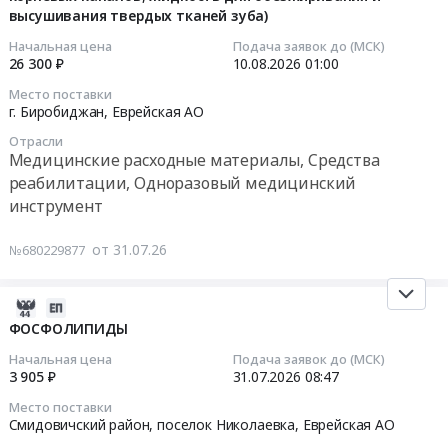
высушивания твердых тканей зуба)
Тендер
функций
09:26:30
Хабаровский
на
выделения)
край
Начальная цена
Подача заявок до (МСК)
оказание
для
2026-
Еврейская
26 300 ₽
10.08.2026
01:00
услуг
обеспечения
08-
АО
Место поставки
по
Получателей
10
,
г. Биробиджан,
Еврейская АО
изготовлению
в
01:00:00
Russia,
Отрасли
ортопедических
2027
RU
Медицинские расходные материалы, Средства
брюк
году
Тендер
Хабаровский
реабилитации, Одноразовый медицинский
в
at
на
край
инструмент
2026
Хабаровский
поставку
Медицинское
году
край;
медицинских
оборудование,
от 31.07.26
№680229877
at
Еврейская
изделий
Медицинская
г.
Аобл,
(раствор
техника,
Хабаровск;
Хабаровский
для
Медицинский
2026-
Хабаровский
край
очищения
инструмент
07-
ФОСФОЛИПИДЫ
район;
Еврейская
корневых
Предмет
31
Начальная цена
Подача заявок до (МСК)
Вяземский
АО
каналов;
тендера:
09:25:20
3 905 ₽
31.07.2026
08:47
район;
,
жидкость
Поставка
Место поставки
г.
Russia,
для
медицинских
2026-
Смидовичский район, поселок Николаевка,
Еврейская АО
Комсомольск-
RU
обезжиривания
тонометров
07-