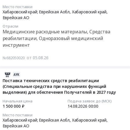
обеспечения
Еврейская
08-
Место поставки
в
АО
14
Хабаровский край; Еврейская Аобл,
Хабаровский край
,
2026-
Стоматологические
00:00:00
Еврейская АО
2027
и
Отрасли
гг
ортодонтические
Тендер
Медицинские расходные материалы, Средства
Тендер
материалы
на
реабилитации, Одноразовый медицинский
на
Предмет
поставку
инструмент
оказание
тендера:
технических
услуг
Поставка
средств
от 05.08.26
№682050020
по
медицинских
реабилитации
изготовлению
изделий
(уропрезервативов
сложной
(материал
2026-
самоклеящихся
ортопедической
стоматологический
08-
и
Поставка технических средств реабилитации
обуви
пломбировочный
(Специальные средства при нарушениях функций
05
уропрезервативов
выделения) для обеспечения Получателей в 2027 году
в
композитный
11:19:23
c
пользу
светового
пластырем)
Начальная цена
Подача заявок до (МСК)
граждан
отверждения).
2026-
для
1 500 000 ₽
14.08.2026
00:00
в
Цена:
08-
обеспечения
Место поставки
целях
26889
14
Получателей
Хабаровский край; Еврейская Аобл,
Хабаровский край
,
их
руб.
00:00:00
в
Еврейская АО