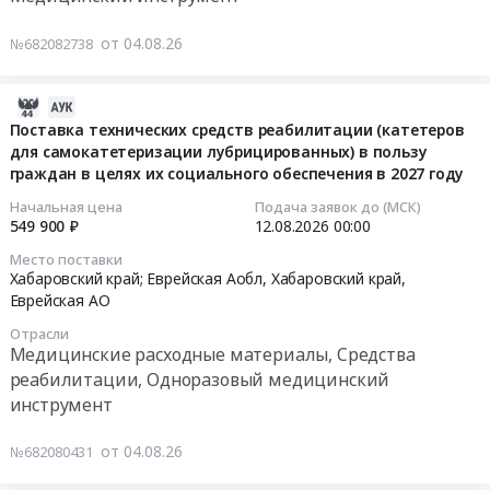
ортодонтические
при
2027
Тендер
район;
материалы
нарушениях
году
на
от 04.08.26
№682082738
Охотский
Предмет
функций
at
поставку
район;
тендера:
выделения
г.
медицинских
Ульчский
Поставка
(Защитная
Хабаровск;
изделий
2026-
район;
медицинских
пленка
Хабаровский
(экран
08-
Поставка технических средств реабилитации (катетеров
Ванинский
изделий
в
район;
защитный
для самокатетеризации лубрицированных) в пользу
07
район;
(цемент
форме
г.
граждан в целях их социального обеспечения в 2027 году
для
09:22:10
г.
стоматологический
салфеток)
Комсомольск-
лица,
Начальная цена
Подача заявок до (МСК)
Амурск;
на
для
на-
многоразового
2026-
549 900 ₽
12.08.2026
00:00
Амурский
основе
обеспечения
Амуре;
использования)
08-
Место поставки
район;
оксида
Получателей
г.
Тендер
12
Хабаровский край; Еврейская Аобл,
Хабаровский край
,
г.
цинка
в
Николаевск-
на
00:00:00
Еврейская АО
Биробиджан,
с
2027
на-
поставку
Отрасли
Хабаровский
эвгенолом,
году.
Амуре;
медицинских
Тендер
Медицинские расходные материалы, Средства
край
материал
Цена:
Николаевский
изделий
на
реабилитации, Одноразовый медицинский
Еврейская
стоматологический
4565173
район;
(экран
поставку
инструмент
АО
для
руб.
г.
защитный
технических
,
девитализации
Советская
для
средств
от 04.08.26
№682080431
Russia,
пульпы
Гавань;
лица,
реабилитации
RU
зуба).
Солнечный
многоразового
(катетеров