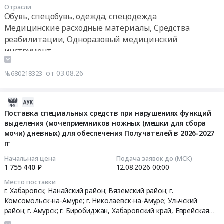
Тендер
для
Отрасли
RU
средств
на
нужд
Обувь, спецобувь, одежда, спецодежда
Еврейская
реабилитации
оказание
гражданской
Медицинские расходные материалы, Средства
АО
(катетеров
услуг
обороны
реабилитации, Одноразовый медицинский
Фармацевтические
для
по
(набор
инструмент
и
самокатетеризации
изготовлению
первой
лекарственные
лубрицированных)
ортопедических
медицинской
от 03.08.26
№680218323
средства
в
брюк
помощи,
Предмет
пользу
в
не
тендера:
граждан
2027
содержащий
2026-
ПЕМБРОЛИЗУМАБ.
в
году
лекарственные
08-
Поставка специальных средств при нарушениях функций
Цена:
целях
Тендер
средства,
выделения (мочеприемников ножных (мешки для сбора
03
4840000
их
на
мочи) дневных) для обеспечения Получателей в 2026-2027
одноразового
09:27:33
руб.
социального
оказание
гг
использования)
обеспечения
услуг
для
2026-
Начальная цена
Подача заявок до (МСК)
в
по
обеспечения
1 755 440 ₽
12.08.2026
00:00
08-
2027
изготовлению
государственных
12
Место поставки
году.
ортопедических
нужд
00:00:00
г. Хабаровск; Нанайский район; Вяземский район; г.
Цена:
брюк
Территориальных
Комсомольск-на-Амуре; г. Николаевск-на-Амуре; Ульчский
549900
в
органов
район; г. Амурск; г. Биробиджан,
Хабаровский край
,
Еврейская
Тендер
руб.
2027
АО
Федерального
на