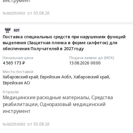
инструмент
,
при
ручных
Аобл,
инструмент
Russia,
нарушениях
видеоувеличителей
Хабаровский
Предмет
от 05.08.26
№682050003
RU
функций
в
край
тендера:
Приморский
выделения
2026-
Еврейская
Поставка
край
(анальных
2027
АО
технических
2026-
Обувь,
тампонов)
году
,
средств
08-
Поставка специальных средств при нарушениях функций
спецобувь,
для
Тендер
Russia,
реабилитации
выделения (Защитная пленка в форме салфеток) для
05
одежда,
обеспечения Получателей в 2027 году
обеспечения
на
RU
(уропрезервативов
11:19:21
спецодежда
Получателей
поставку
Хабаровский
самоклеящихся
Начальная цена
Подача заявок до (МСК)
Предмет
в
электронных
край
и
2026-
4 565 173 ₽
13.08.2026
00:00
тендера:
2026-
ручных
Медицинские
уропрезервативов
08-
Место поставки
Оказание
2027
видеоувеличителей
расходные
c
13
Хабаровский край; Еврейская Аобл,
Хабаровский край
,
услуг
гг
в
материалы,
пластырем)
00:00:00
Еврейская АО
по
at
2026-
Средства
для
Отрасли
изготовлению
Хабаровский
2027
реабилитации,
обеспечения
Тендер
Медицинские расходные материалы, Средства
сложной
край;
году
Одноразовый
Получателей
на
реабилитации, Одноразовый медицинский
ортопедической
Еврейская
at
медицинский
в
поставку
инструмент
обуви
Аобл;
Хабаровский
инструмент
2027
специальных
в
г.
край;
Предмет
году.
средств
от 05.08.26
№682050082
пользу
Хабаровск;
Еврейская
тендера:
Цена:
при