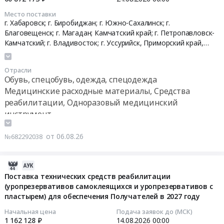
Одноразовый
(стержень
расходные
08-
отверждения)
Место поставки
медицинский
интрамедуллярный
материалы,
24
Тендер
г. Хабаровск; г. Биробиджан; г. Южно-Сахалинск; г.
инструмент
бедренный,
Средства
00:00:00
на
Благовещенск; г. Магадан; Камчатский край; г. Петропавловск-
Предмет
нестерильный;
реабилитации,
поставку
Камчатский; г. Владивосток; г. Уссурийск,
Приморский край
,
тендера:
фиксатор
Одноразовый
Хабаровский край
,
Амурская область
,
Камчатский край
,
Тендер
медицинских
поставка
со
Магаданская область
,
Сахалинская область
,
Еврейская АО
медицинский
на
изделий
Отрасли
наборов
спиральными
инструмент
оказание
(материал
Обувь, спецобувь, одежда, спецодежда
реагентов
лезвиями;
Предмет
услуг
стоматологический
Медицинские расходные материалы, Средства
для
заглушка
тендера:
по
пломбировочный
реабилитации, Одноразовый медицинский
диагностики
интрамедуллярного
Поставка
изготовлению
композитный
инструмент
и
гвоздя).
медицинских
сложной
светового
иммуноферментного
Цена:
изделий
ортопедической
отверждения)
от 06.08.26
№682292038
выявления
388552
(зонд
обуви
at
вирусов
руб.
стоматологический).
в
г.
клещевого
Цена:
пользу
Биробиджан,
2026-
энцефалита.
13778
граждан
Еврейская
08-
Поставка технических средств реабилитации
Цена:
руб.
в
АО
(уропрезервативов самоклеящихся и уропрезервативов c
05
194578
целях
пластырем) для обеспечения Получателей в 2027 году
,
11:19:23
руб.
их
Russia,
Начальная цена
Подача заявок до (МСК)
социального
RU
2026-
1 162 128 ₽
14.08.2026
00:00