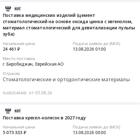
граждан
г.
Аобл;
Поставка
1162128
нарушениях
в
Комсомольск-
г.
технических
руб.
2026-
функций
целях
на-
Хабаровск;
средств
08-
выделения
Поставка медицинских изделий (цемент
их
Амуре;
г.
реабилитации
стоматологический на основе оксида цинка с эвгенолом,
05
(Защитная
социального
материал стоматологический для девитализации пульпы
г.
Комсомольск-
(Специальные
09:16:07
пленка
зуба)
обеспечения
Амурск;
на-
средства
в
в
г.
Амуре;
при
2026-
форме
Начальная цена
Подача заявок до (МСК)
2026
Биробиджан;
г.
нарушениях
24 461 ₽
13.08.2026
01:00
08-
салфеток)
-2027
Смидовичский
Николаевск-
функций
13
для
Место поставки
гг.
район;
на-
выделения)
01:00:00
обеспечения
г. Биробиджан,
Еврейская АО
Цена:
Облученский
Амуре;
для
Получателей
Отрасли
66872173
район,
г.
обеспечения
Тендер
в
Стоматологические и ортодонтические материалы
руб.
Хабаровский
Советская
Получателей
на
2027
край
Гавань;
в
поставку
году
от 05.08.26
№682049443
Еврейская
г.
2027
медицинских
Тендер
АО
Биробиджан;
году.
изделий
на
2026-
,
Биробиджанский
Цена:
(цемент
поставку
08-
Russia,
район;
Поставка кресел-колясок в 2027 году
1500000
стоматологический
специальных
05
RU
Имени
руб.
на
средств
Начальная цена
Подача заявок до (МСК)
02:06:32
Хабаровский
Лазо
основе
при
5 073 333 ₽
13.08.2026
00:00
край
район;
оксида
нарушениях