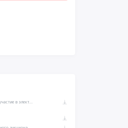
Протокол рассмотрения заявок на участие в электронном аукционе от 09.02.2016 №0120300018916000002-1
Извещение о проведении электронного аукциона от 29.01.2016 №0120300018916000002 (Печатная форма)