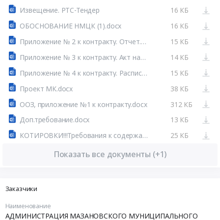
Извещение. РТС-Тендер
16 КБ
ОБОСНОВАНИЕ НМЦК (1).docx
16 КБ
Приложение № 2 к контракту. Отчет.docx
15 КБ
Приложение № 3 к контракту. Акт наличия ТС предусмотренных контрактом.docx
14 КБ
Приложение № 4 к контракту. Расписание движения ТС.docx
15 КБ
Проект МК.docx
38 КБ
ООЗ, приложение №1 к контракту.docx
312 КБ
Доп.требование.docx
13 КБ
КОТИРОВКИ!!!Требования к содержанию и составу заявки на участие к закупке.docx
25 КБ
Показать все документы (+1)
Заказчики
Наименование
АДМИНИСТРАЦИЯ МАЗАНОВСКОГО МУНИЦИПАЛЬНОГО