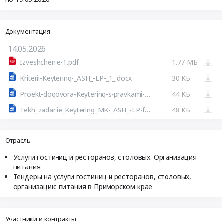
Документация
14.05.2026
Izveshchenie-1.pdf
1.77 МБ
Kriterii-Keytering-_ASH_-LP-_1_.docx
30 КБ
Proekt-dogovora-Keytering-s-pravkami-13.docx
44 КБ
Tekh_zadanie_Keytering_MK-_ASH_-LP-final.docx
48 КБ
Отрасль
Услуги гостиниц и ресторанов, столовых. Организация
питания
Тендеры на услуги гостиниц и ресторанов, столовых,
организацию питания в Приморском крае
Участники и контракты