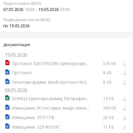
Подача заявок (МСК)
07.05.2026
18:00
- 19.05.2026
03:00
Подведение итогов (МСК)
по 19.05.2026
Документация
19.05.2026
Протокол 32615992596 Циклофосфамид регорафениб.pdf
530 КБ
Протокол
8 КБ
Печатная форма: Иной протокол №32615992596-01
8 КБ
08.05.2026
ОНМЦК Циклофосфамид Регорафениб.xlsx
12 КБ
Извещение ЗК поставка лекарственных средств Циклофосфамид Регорафениб .doc
368 КБ
Извещение. ЭТП ГПБ
26 КБ
Извещение. 223-ФЗ ЕИС
11 КБ