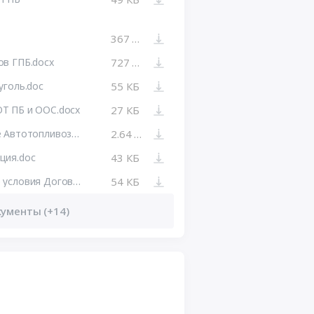
367 КБ
ов ГПБ.docx
727 КБ
уголь.doc
55 КБ
Т ПБ и ООС.docx
27 КБ
Приложение 2 техническое задание Автотопливозаправщик .doc
2.64 МБ
ция.doc
43 КБ
Приложение 3 к ЗД Рекомендуемые условия Договора.docx
54 КБ
кументы (+14)