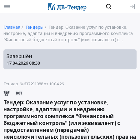
Главная
Тендеры
Тендер: Оказание услуг по установке,
настройке, адаптации и внедрению программного комплекса
"Финансовый бюджетный контроль" (или эквивалент) с
предоставлением (передачей) неисключительных
(пользовательских) прав на его использование для
Завершён
обеспечения автоматизации деятельности Контрольно-
17.04.2026
08:30
счетной палаты Камчатского края
Тендер №637291088
от 10.04.26
Тендер: Оказание услуг по установке,
настройке, адаптации и внедрению
программного комплекса "Финансовый
бюджетный контроль" (или эквивалент) с
предоставлением (передачей)
неисключительных (пользовательских) прав на