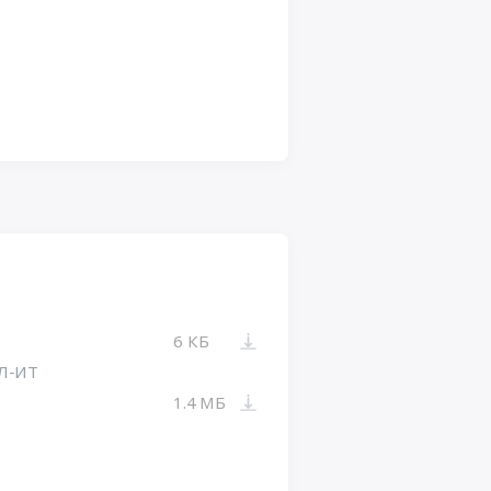
6 КБ
Л-ИТ
1.4 МБ