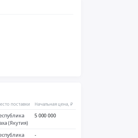
есто поставки
Начальная цена, ₽
еспублика
5 000 000
аха (Якутия)
еспублика
-