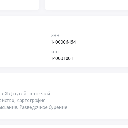
ИНН
1400006464
КПП
140001001
в, ЖД путей, тоннелей
ойство, Картография
скания, Разведочное бурение