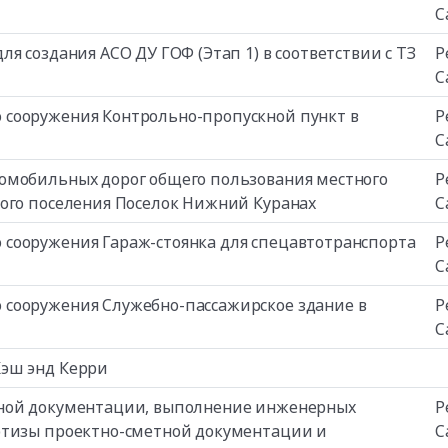
С
я создания АСО ДУ ГОФ (Этап 1) в соответствии с ТЗ
Р
С
 сооружения Контрольно-пропускной пункт в
Р
С
омобильных дорог общего пользования местного
Р
кого поселения Поселок Нижний Куранах
С
сооружения Гараж-стоянка для спецавтотранспорта
Р
С
 сооружения Служебно-пассажирское здание в
Р
С
Кэш энд Керри
тной документации, выполнение инженерных
Р
ртизы проектно-сметной документации и
С