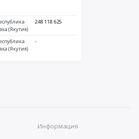
еспублика
248 118 625
аха (Якутия)
еспублика
-
аха (Якутия)
Информация