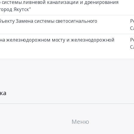
о системы ливневой канализации и дренирования
город Якутск"
ъекту Замена системы светосигнального
Р
С
 на железнодорожном мосту и железнодорожной
Р
С
ка
Меню