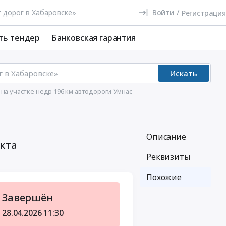
Войти
/
Регистрация
ть тендер
Банковская гарантия
Искать
а участке недр 196 км автодороги Умнас
Описание
кта
Реквизиты
Похожие
Завершён
28.04.2026
11:30