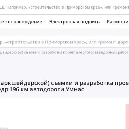
ое сопровождение
Электронная подпись
Размести
ейдерской) съемки и разработка проекта геологоразведочных работ н
маркшейдерской) съемки и разработка прое
едр 196 км автодороги Умнас