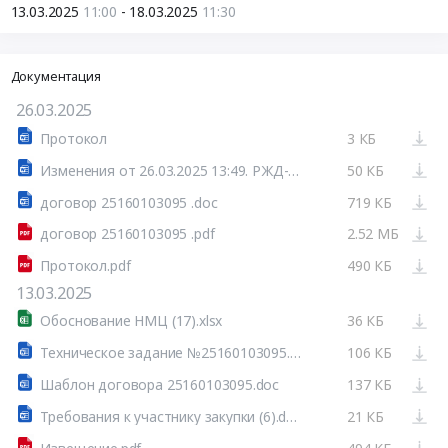
13.03.2025
11:00
- 18.03.2025
11:30
Документация
26.03.2025
Протокол
3 КБ
Изменения от 26.03.2025 13:49. РЖД-МЕДИЦИНА
50 КБ
договор 25160103095 .doc
719 КБ
договор 25160103095 .pdf
2.52 МБ
Протокол.pdf
490 КБ
13.03.2025
Обоснование НМЦ (17).xlsx
36 КБ
Техническое задание №25160103095.docx
106 КБ
Шаблон договора 25160103095.doc
137 КБ
Требования к участнику закупки (6).docx
21 КБ