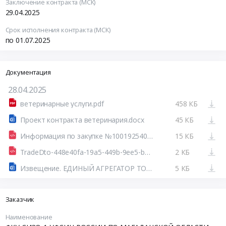
Заключение контракта (МСК)
29.04.2025
Срок исполнения контракта (МСК)
по 01.07.2025
Документация
28.04.2025
ветеринарные услуги.pdf
458 КБ
Проект контракта ветеринария.docx
45 КБ
Информация по закупке №100192540125100032 44.html
15 КБ
TradeDto-448e40fa-19a5-449b-9ee5-b427d7ce6b56.xml
2 КБ
Извещение. ЕДИНЫЙ АГРЕГАТОР ТОРГОВЛИ
5 КБ
Заказчик
Наименование