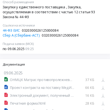
Способ размещения
Закупки у единственного поставщика
, Закупка,
осуществляемая в соответствии с частью 12 статьи 93
Закона № 44-ФЗ
Ссылки на источники
44-ФЗ ЕИС
0320300026125000084
Сбер А (Сбербанк-АСТ)
0320300026125000084
Подача заявок (МСК)
по 09.06.2025
09:25
Документация
09.06.2025
ОНМЦК Матрас противопролежневый.xls
37 КБ
Проект контракта на поставку МедИздел отдельный ОКПД2 не типовой.docx
66 КБ
Электронный документ, полученный из внешней системы.xml
16 КБ
Печатная форма.html
28 КБ