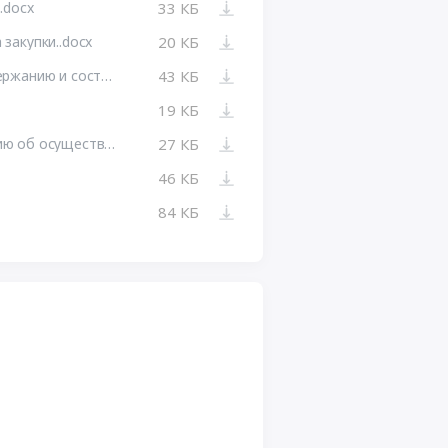
.docx
33 КБ
закупки..docx
20 КБ
Приложение №3. Требования к содержанию и составу заявки на участие в закупке.docx
43 КБ
19 КБ
Информационная карта к извещению об осуществлении закупок..docx
27 КБ
46 КБ
84 КБ