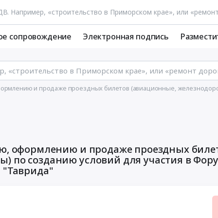
ое сопровождение
Электронная подпись
Размести
оформлению и продаже проездных билетов (авиационные, железнодоро
ию, оформлению и продаже проездных биле
) по созданию условий для участия в Фор
 "Таврида"