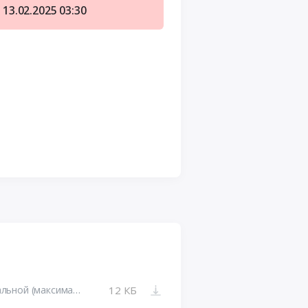
13.02.2025
03:30
Приложение №2. Обоснование начальной (максимальной) цены контракта..xlsx
12 КБ