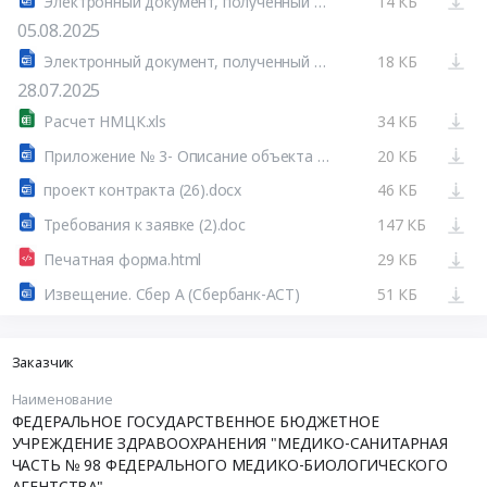
Электронный документ, полученный из внешней системы.docx
14 КБ
05.08.2025
Электронный документ, полученный из внешней системы
18 КБ
28.07.2025
Расчет НМЦК.xls
34 КБ
Приложение № 3- Описание объекта закупки (8).docx
20 КБ
проект контракта (26).docx
46 КБ
Требования к заявке (2).doc
147 КБ
Печатная форма.html
29 КБ
Извещение. Сбер А (Сбербанк-АСТ)
51 КБ
Заказчик
Наименование
ФЕДЕРАЛЬНОЕ ГОСУДАРСТВЕННОЕ БЮДЖЕТНОЕ
УЧРЕЖДЕНИЕ ЗДРАВООХРАНЕНИЯ "МЕДИКО-САНИТАРНАЯ
ЧАСТЬ № 98 ФЕДЕРАЛЬНОГО МЕДИКО-БИОЛОГИЧЕСКОГО
АГЕНТСТВА"