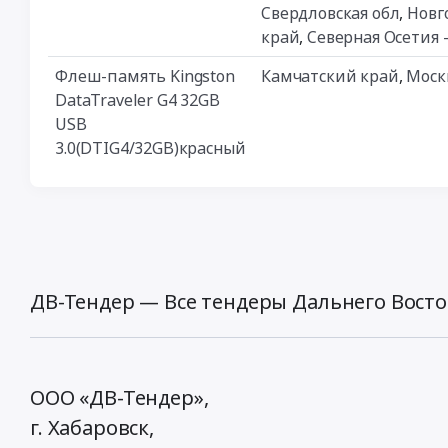
Свердловская обл
,
Новг
край
,
Северная Осетия 
Флеш-память Kingston
Камчатский край
,
Моск
DataTraveler G4 32GB
USB
3.0(DTIG4/32GB)красный
ДВ-Тендер — Все тендеры Дальнего Восто
ООО «ДВ-Тендер»,
г. Хабаровск,