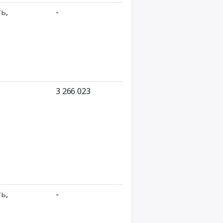
ть
,
-
3 266 023
ть
,
-