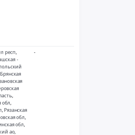
л респ
,
-
ашская -
польский
,
Брянская
вановская
ровская
ласть
,
 обл
,
л
,
Рязанская
овская обл
,
инская обл
,
кий ао
,