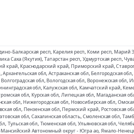
дино-Балкарская респ
,
Карелия респ
,
Коми респ
,
Марий Э
ика Саха (Якутия)
,
Татарстан респ
,
Удмуртская респ
,
Чув
ий край
,
Краснодарский край
,
Приморский край
,
Ставро
й
,
Архангельская обл
,
Астраханская обл
,
Белгородская обл
,
Волгоградская обл
,
Вологодская обл
,
Воронежская обл
,
И
ининградская обл
,
Калужская обл
,
Камчатский край
,
Кеме
тромская обл
,
Курская обл
,
Липецкая обл
,
Магаданская об
ская обл
,
Нижегородская обл
,
Новосибирская обл
,
Омская
вская обл
,
Пензенская обл
,
Пермский край
,
Ростовская об
атовская обл
,
Сахалинская область
,
Смоленская обл
,
Тамб
бл
,
Тульская обл
,
Тюменская обл
,
Ульяновская обл
,
Челяб
-Мансийский Автономный округ - Югра ао
,
Ямало-Ненец