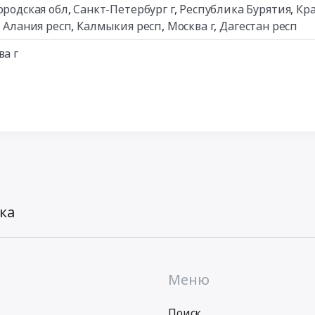
ородская обл
,
Санкт-Петербург г
,
Республика Бурятия
,
Кр
- Алания респ
,
Калмыкия респ
,
Москва г
,
Дагестан респ
ва г
ка
Меню
Поиск