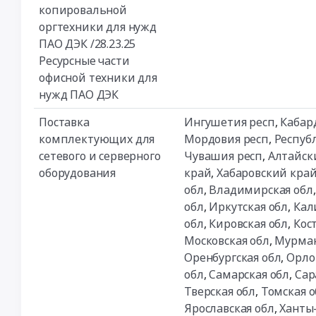
копировальной
оргтехники для нужд
ПАО ДЭК /28.23.25
Ресурсные части
офисной техники для
нужд ПАО ДЭК
Поставка
Ингушетия респ
,
Кабар
комплектующих для
Мордовия респ
,
Республ
сетевого и серверного
Чувашия респ
,
Алтайск
оборудования
край
,
Хабаровский кра
обл
,
Владимирская обл
обл
,
Иркутская обл
,
Кал
обл
,
Кировская обл
,
Кос
Московская обл
,
Мурман
Оренбургская обл
,
Орло
обл
,
Самарская обл
,
Сар
Тверская обл
,
Томская о
Ярославская обл
,
Ханты