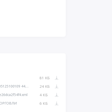
81 КБ
Информация по закупке №100069505125100109 44.html
24 КБ
e26dca2f54f4.xml
4 КБ
ТОРГОВЛИ
6 КБ