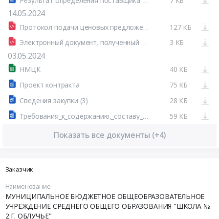
Результат определения поставщика (подрядчика, исполнителя), сформированный на основании размещенных протоколов
7 КБ
14.05.2024
Протокол подачи ценовых предложений от 13.05.2024 №ЦПА1
127 КБ
Электронный документ, полученный из внешней системы
3 КБ
03.05.2024
НМЦК
40 КБ
Проект контракта
75 КБ
Сведения закупки (3)
28 КБ
Требования_к_содержанию,_составу_заявки[2]
59 КБ
Показать все документы (+4)
Заказчик
Наименование
МУНИЦИПАЛЬНОЕ БЮДЖЕТНОЕ ОБЩЕОБРАЗОВАТЕЛЬНОЕ
УЧРЕЖДЕНИЕ СРЕДНЕГО ОБЩЕГО ОБРАЗОВАНИЯ "ШКОЛА №
2 Г. ОБЛУЧЬЕ"