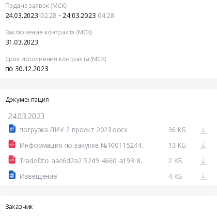
Подача заявок (МСК)
24.03.2023
02:28
- 24.03.2023
04:28
Заключение контракта (МСК)
31.03.2023
Срок исполнения контракта (МСК)
по 30.12.2023
Документация
24.03.2023
погрузка ЛИУ-2 проект 2023.docx
36 КБ
Информация по закупке №100115244123100024_44
13 КБ
TradeDto-aae6d2a2-52d9-4660-a193-8f3f7e37eacc.xml
2 КБ
Извещение
4 КБ
Заказчик