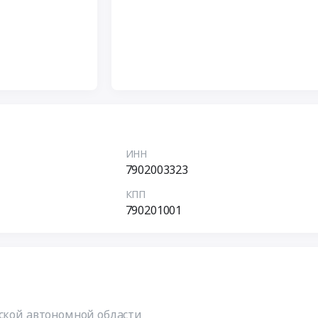
ИНН
7902003323
КПП
790201001
йской автономной области