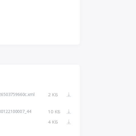
26503759660c.xml
2 КБ
80122100007_44
10 КБ
4 КБ