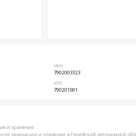
ИНН
7902003323
КПП
790201001
ция и хранение
исле эвакуацию и хранение в Еврейской автономной об