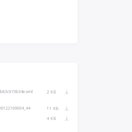
3b83c973b34e.xml
2 КБ
80122100004_44
11 КБ
4 КБ