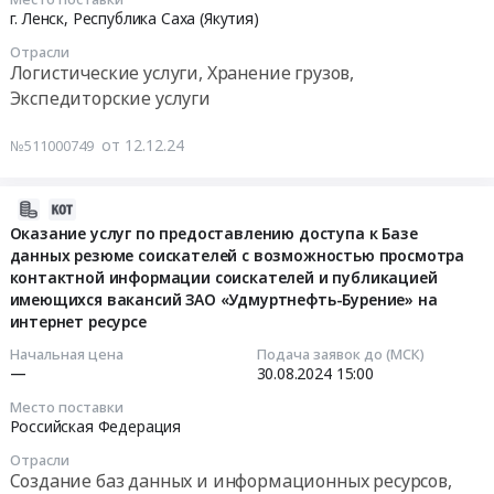
металлов
12-
г. Ленск,
Республика Саха (Якутия)
Тендер:
19
Отрасли
Сдача
16:00:00
Логистические услуги, Хранение грузов,
лома
Экспедиторские услуги
и
Тендер
отходов
на
от 12.12.24
№511000749
черных
погрузо-
и
разгрузочные
цветных
работы,
2024-
металлов
приемку
08-
Оказание услуг по предоставлению доступа к Базе
at
и
данных резюме соискателей с возможностью просмотра
21
г.
контактной информации соискателей и публикацией
хранение
10:30:23
Ленск,
имеющихся вакансий ЗАО «Удмуртнефть-Бурение» на
имущества
интернет ресурсе
Республика
в
2024-
Саха
г.Ленск,
08-
Начальная цена
Подача заявок до (МСК)
(Якутия)
—
30.08.2024
15:00
Республика
30
,
САХА(Якутия)
15:00:00
Место поставки
Russia,
Тендер
Российская Федерация
RU
на
Тендер
Отрасли
Республика
погрузо-
на
Создание баз данных и информационных ресурсов,
Саха