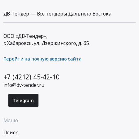
(Якутия)
«Удмуртнефть-
оценки
Логистические
Бурение»
имущества
ДВ-Тендер — Все тендеры Дальнего Востока
услуги,
на
(Удмуртская
Хранение
интернет
Республика,
грузов,
ресурсе
Республика
ООО «ДВ-Тендер»,
Экспедиторские
Тендер
Саха
г. Хабаровск,
ул. Дзержинского, д. 65
.
услуги
на
(Якутия)
Предмет
оказание
г.
Перейти на полную версию сайта
тендера:
услуг
Мирный)
Погрузо-
по
Тендер
разгрузочные
предоставлению
на
+7 (4212) 45-42-10
работы,
доступа
оказание
info@dv-tender.ru
приемку
к
услуг
и
Базе
оценки
Telegram
хранение
данных
имущества
имущества
резюме
(Удмуртская
в
соискателей
Республика,
Меню
г.Ленск,
с
Республика
Республика
возможностью
Саха
Поиск
САХА(Якутия).
просмотра
(Якутия)