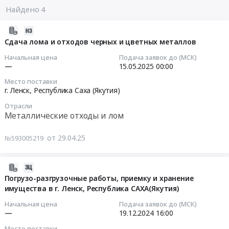
Найдено 4
2025-
04-
Сдача лома и отходов черных и цветных металлов
29
Начальная цена
Подача заявок до (МСК)
15:24:24
—
15.05.2025
00:00
Место поставки
2025-
г. Ленск,
Республика Саха (Якутия)
05-
Отрасли
15
Металлические отходы и лом
00:00:00
от 29.04.25
№593005219
Тендер:
Сдача
лома
2024-
и
12-
Погрузо-разгрузочные работы, приемку и хранение
отходов
имущества в г. Ленск, Республика САХА(Якутия)
15
черных
12:15:21
Начальная цена
Подача заявок до (МСК)
и
—
19.12.2024
16:00
цветных
2024-
Место поставки