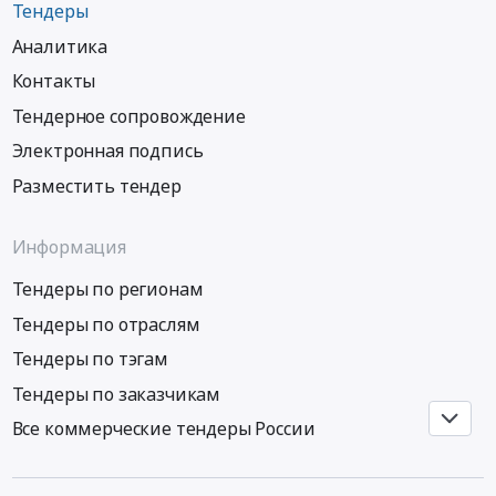
Цена:
Тендеры
контактной
г.
0
информации
Мирный)
Аналитика
руб.
соискателей
at
Контакты
и
г.
публикацией
Ижевск;
Тендерное сопровождение
имеющихся
г.
Электронная подпись
вакансий
Мирный,
ЗАО
Республика
Разместить тендер
«Удмуртнефть-
Саха
Бурение»
(Якутия)
Информация
на
,
интернет
Russia,
Тендеры по регионам
ресурсе
RU
Тендеры по отраслям
at
Республика
Российская
Саха
Тендеры по тэгам
Федерация,
(Якутия)
Тендеры по заказчикам
,
Оценочная
Russia,
деятельность
Все коммерческие тендеры России
RU
Предмет
Создание
тендера: