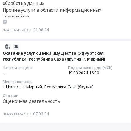
разгрузочные
оказание
обработка данных
(Якутия)
работы,
услуг
Прочие услуги в области информационных
Металлические
приемку
по
технологий
отходы
и
предоставлению
и
хранение
доступа
от 21.08.24
№455074150
лом
имущества
к
Предмет
в
Базе
тендера:
г.Ленск,
данных
2024-
Сдача
Республика
резюме
03-
Оказание услуг оценки имущества (Удмуртская
лома
САХА(Якутия)
Республика, Республика Саха (Якутия) г. Мирный)
соискателей
07
и
at
с
14:24:27
Начальная цена
Подача заявок до (МСК)
отходов
г.
возможностью
—
19.03.2024
16:00
черных
Ленск,
просмотра
2024-
Место поставки
и
Республика
контактной
03-
г. Ижевск; г. Мирный,
Республика Саха (Якутия)
цветных
Саха
информации
19
Отрасли
металлов.
(Якутия)
соискателей
16:00:00
Оценочная деятельность
Цена:
,
и
0
Russia,
публикацией
Тендер
от 07.03.24
№488000247
руб.
RU
имеющихся
на
Республика
вакансий
оказание
Саха
ЗАО
услуг