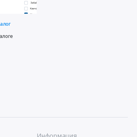
талог
алоге
Информация