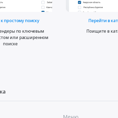
к простому поиску
Перейти в ка
ендеры по ключевым
Поищите в кат
остом или расширенном
поиске
ка
Меню