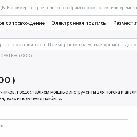
ое сопровождение
Электронная подпись
Размести
АЯ ГРЭС ( ООО )
ОО )
очников, предоставляем мощные инструменты для поиска и анал
ендерах и получения прибыли.