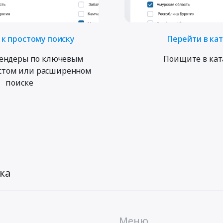
к простому поиску
Перейти в ка
ендеры по ключевым
Поищите в кат
остом или расширенном
поиске
ка
Меню