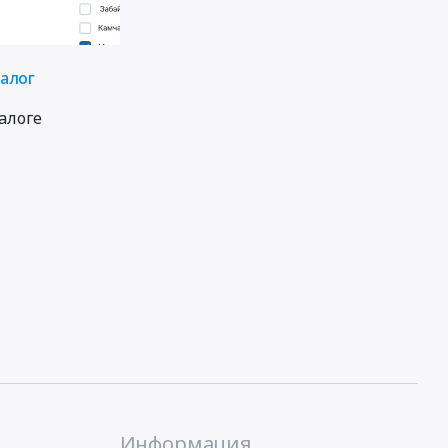
талог
алоге
Информация