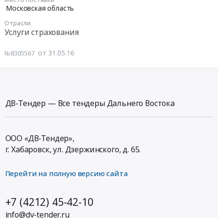
Тендер
2016-
Московская область
на
06-
Отрасли
оказание
06
Услуги страхования
услуг
00:00:00
подвижной
от 31.05.16
№8305567
радиотелефонной
Тендер
(сотовой)
на
связи
оказание
at
услуг
Москва,
по
ДВ-Тендер — Все тендеры Дальнего Востока
Московская
страхованию
область,
грузов
,
Тендер
ООО «ДВ-Тендер»,
Russia,
на
г. Хабаровск,
ул. Дзержинского, д. 65
.
RU
оказание
Услуги
услуг
Перейти на полную версию сайта
сотовой
по
связи
страхованию
Предмет
грузов
+7 (4212) 45-42-10
тендера:
at
info@dv-tender.ru
Оказание
Московская