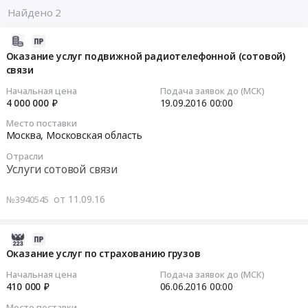
Найдено 2
2016-
09-
Оказание услуг подвижной радиотелефонной (сотовой)
связи
11
07:00:00
Начальная цена
Подача заявок до (МСК)
4 000 000 ₽
19.09.2016
00:00
2016-
Место поставки
09-
Москва, Московская область
19
Отрасли
00:00:00
Услуги сотовой связи
Тендер
от 11.09.16
№3940545
на
оказание
услуг
2016-
подвижной
05-
Оказание услуг по страхованию грузов
радиотелефонной
31
Начальная цена
Подача заявок до (МСК)
(сотовой)
07:00:00
410 000 ₽
06.06.2016
00:00
связи
Место поставки