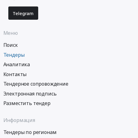
услуг
область,
подвижной
Telegram
,
радиотелефонной
Russia,
(сотовой)
RU
Меню
связи.
Услуги
Цена:
страхования
Поиск
4000000
Предмет
руб.
тендера:
Тендеры
Оказание
Аналитика
услуг
Контакты
по
страхованию
Тендерное сопровождение
грузов.
Электронная подпись
Цена:
410000
Разместить тендер
руб.
Информация
Тендеры по регионам