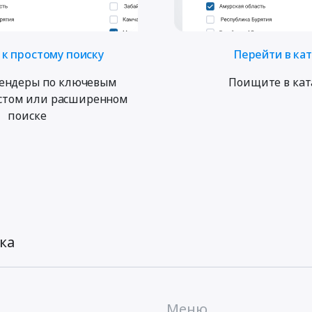
к простому поиску
Перейти в ка
ендеры по ключевым
Поищите в кат
остом или расширенном
поиске
ка
Меню