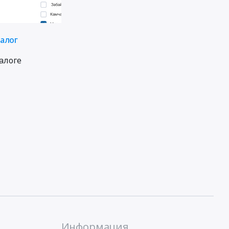
талог
алоге
Информация