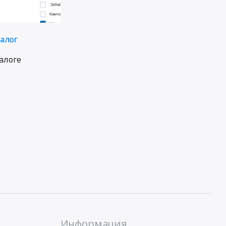
талог
алоге
Информация