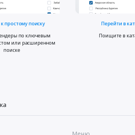
к простому поиску
Перейти в ка
ендеры по ключевым
Поищите в кат
остом или расширенном
поиске
ка
Меню