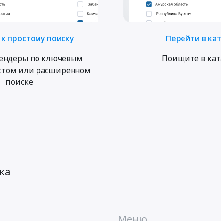
к простому поиску
Перейти в ка
ендеры по ключевым
Поищите в кат
остом или расширенном
поиске
ка
Меню