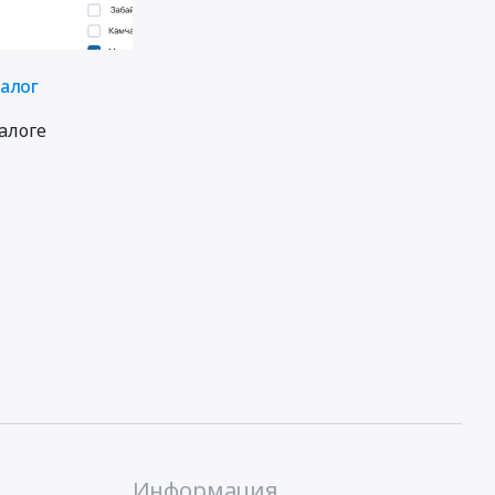
талог
алоге
Информация