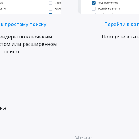
к простому поиску
Перейти в ка
ендеры по ключевым
Поищите в кат
остом или расширенном
поиске
ка
Меню