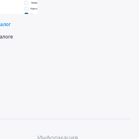
талог
алоге
Информация