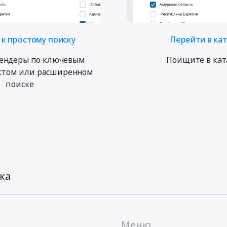
к простому поиску
Перейти в ка
ендеры по ключевым
Поищите в кат
остом или расширенном
поиске
ка
Меню