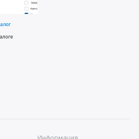
талог
алоге
Информация