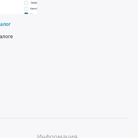
талог
алоге
Информация