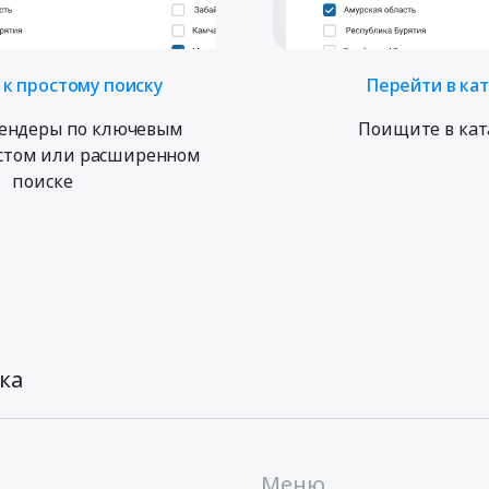
к простому поиску
Перейти в ка
ендеры по ключевым
Поищите в кат
остом или расширенном
поиске
ка
Меню