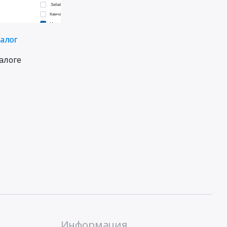
талог
алоге
Информация