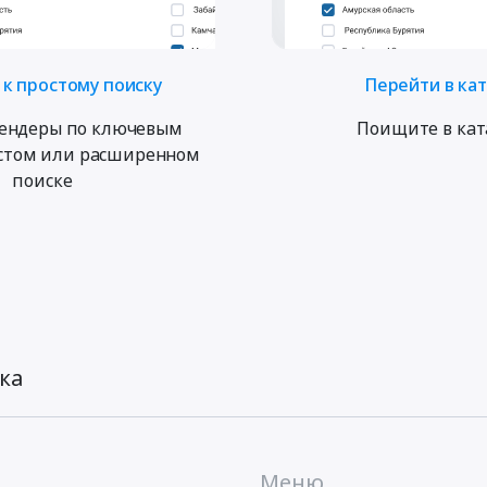
к простому поиску
Перейти в ка
ендеры по ключевым
Поищите в кат
остом или расширенном
поиске
ка
Меню