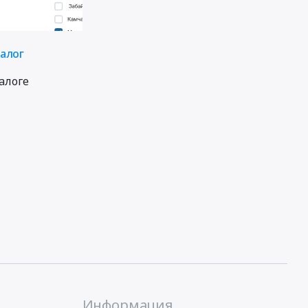
талог
алоге
Информация