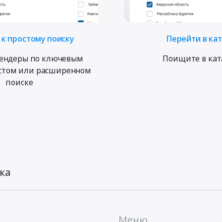
к простому поиску
Перейти в ка
ендеры по ключевым
Поищите в кат
остом или расширенном
поиске
ка
Меню