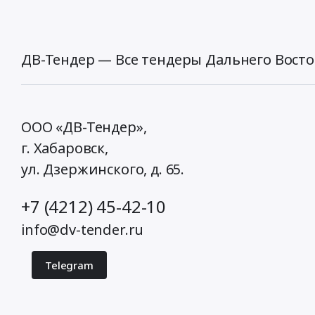
по
обязательному
страхованию
гражданской
ДВ-Тендер — Все тендеры Дальнего Восто
ответственности
владельцев
транспортных
средств
(ОСАГО)
ООО «ДВ-Тендер»,
Тендер
г. Хабаровск,
на
ул. Дзержинского, д. 65
.
оказание
услуг
по
+7 (4212) 45-42-10
обязательному
страхованию
info@dv-tender.ru
гражданской
ответственности
Telegram
владельцев
транспортных
средств
(ОСАГО)