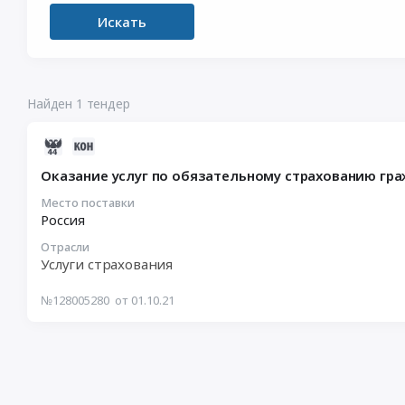
Искать
Найден 1 тендер
2021-
10-
Оказание услуг по обязательному страхованию гр
30
07:27:39
Место поставки
Россия
:
2021-
Отрасли
10-
Услуги страхования
25
04:00:00
№128005280
от 01.10.21
:
Тендер
на
оказание
услуг