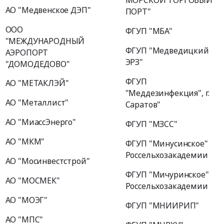
МОРСКОЙ ТОРГОВЫЙ
АО "Медвенское ДЭП"
ПОРТ"
ООО
ФГУП "МБА"
"МЕЖДУНАРОДНЫЙ
ФГУП "Медведицкий
АЭРОПОРТ
ЭРЗ"
"ДОМОДЕДОВО"
ФГУП
АО "МЕТАКЛЭЙ"
"Меддезинфекция", г.
АО "Металлист"
Саратов"
АО "МиассЭнерго"
ФГУП "МЗСС"
АО "МКМ"
ФГУП "Минусинское"
Россельхозакадемии
АО "Мосинвестстрой"
ФГУП "Мичуринское"
АО "МОСМЕК"
Россельхозакадемии
АО "МОЭГ"
ФГУП "МНИИРИП"
АО "МПС"