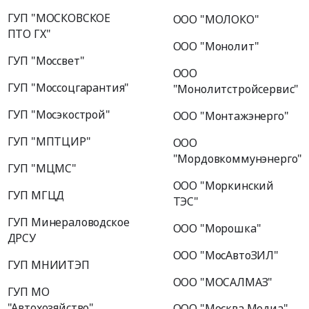
ГУП "МОСКОВСКОЕ
ООО "МОЛОКО"
ПТО ГХ"
ООО "Монолит"
ГУП "Моссвет"
ООО
ГУП "Моссоцгарантия"
"Монолитстройсервис"
ГУП "Мосэкострой"
ООО "Монтажэнерго"
ГУП "МПТЦИР"
ООО
"Мордовкоммунэнерго"
ГУП "МЦМС"
ООО "Моркинский
ГУП МГЦД
ТЭС"
ГУП Минераловодское
ООО "Морошка"
ДРСУ
ООО "МосАвтоЗИЛ"
ГУП МНИИТЭП
ООО "МОСАЛМАЗ"
ГУП МО
"Автохозяйство"
ООО "Москва Медиа"