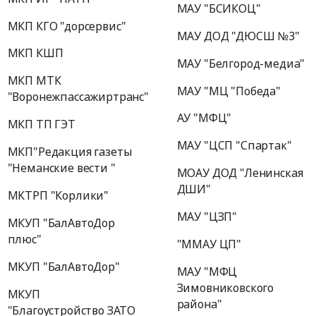
МАУ "БСИКОЦ"
МКП КГО "дорсервис"
МАУ ДОД "ДЮСШ №3"
МКП КШП
МАУ "Белгород-медиа"
МКП МТК
МАУ "МЦ "Победа"
"Воронежпассажиртранс"
АУ "МФЦ"
МКП ТП ГЭТ
МАУ "ЦСП "Спартак"
МКП"Редакция газеты
"Неманские вести "
МОАУ ДОД "Ленинская
ДШИ"
МКТРП "Корлики"
МАУ "ЦЗП"
МКУП "БалАвтоДор
плюс"
"ММАУ ЦП"
МКУП "БалАвтоДор"
МАУ "МФЦ
Зимовниковского
МКУП
района"
"Благоустройство ЗАТО