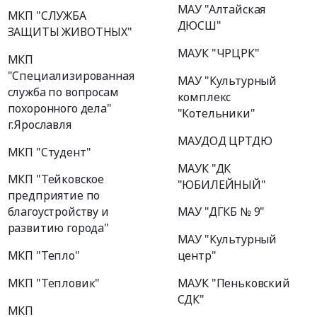
МАУ "Алтайская
МКП "СЛУЖБА
ДЮСШ"
ЗАЩИТЫ ЖИВОТНЫХ"
МАУК "ЧРЦРК"
МКП
"Специализированная
МАУ "Культурный
служба по вопросам
комплекс
похоронного дела"
"Котельники"
г.Ярославля
МАУДОД ЦРТДЮ
МКП "Студент"
МАУК "ДК
МКП "Тейковское
"ЮБИЛЕЙНЫЙ"
предприятие по
благоустройству и
МАУ "ДГКБ № 9"
развитию города"
МАУ "Культурный
МКП "Тепло"
центр"
МКП "Тепловик"
МАУК "Пеньковский
СДК"
МКП