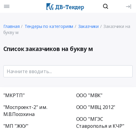
Главная
Тендеры по категориям
Заказчики
Заказчики на
букву м
Список заказчиков на букву м
"МКРТП"
ООО "МВК"
"Моспроект-2" им.
ООО "МВЦ 2012"
М.В.Посохина
ООО "МГЭС
"МП "ЖКУ"
Ставрополья и КЧР"