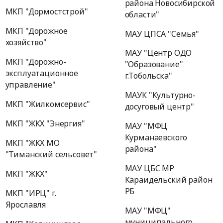
района Новосибирской
МКП "Дормостстрой"
области"
МКП "Дорожное
МАУ ЦПСА "Семья"
хозяйство"
МАУ "Центр ОДО
МКП "Дорожно-
"Образование"
эксплуатационное
г.Тобольска"
управление"
МАУК "Культурно-
МКП "Жилкомсервис"
досуговый центр"
МКП "ЖКХ "Энергия"
МАУ "МФЦ
Курманаевского
МКП "ЖКХ МО
района"
"Тиманский сельсовет"
МАУ ЦБС МР
МКП "ЖКХ"
Караидельский район
РБ
МКП "ИРЦ" г.
Ярославля
МАУ "МФЦ"
муниципального