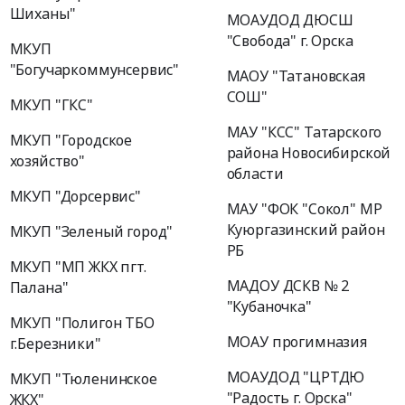
Шиханы"
МОАУДОД ДЮСШ
"Свобода" г. Орска
МКУП
"Богучаркоммунсервис"
МАОУ "Татановская
СОШ"
МКУП "ГКС"
МАУ "КСС" Татарского
МКУП "Городское
района Новосибирской
хозяйство"
области
МКУП "Дорсервис"
МАУ "ФОК "Сокол" МР
Куюргазинский район
МКУП "Зеленый город"
РБ
МКУП "МП ЖКХ пгт.
МАДОУ ДСКВ № 2
Палана"
"Кубаночка"
МКУП "Полигон ТБО
МОАУ прогимназия
г.Березники"
МОАУДОД "ЦРТДЮ
МКУП "Тюленинское
"Радость г. Орска"
ЖКХ"