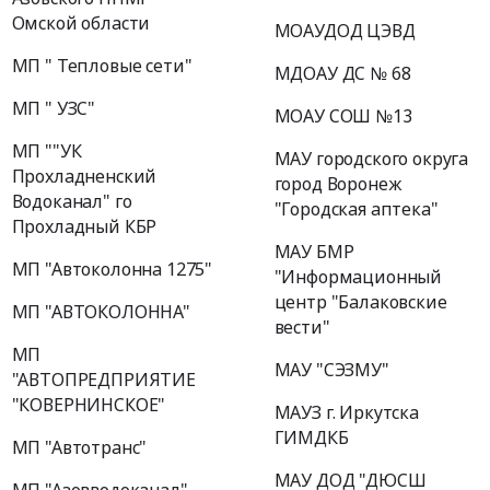
Омской области
МОАУДОД ЦЭВД
МП " Тепловые сети"
МДОАУ ДС № 68
МП " УЗС"
МОАУ СОШ №13
МП ""УК
МАУ городского округа
Прохладненский
город Воронеж
Водоканал" го
"Городская аптека"
Прохладный КБР
МАУ БМР
МП "Автоколонна 1275"
"Информационный
центр "Балаковские
МП "АВТОКОЛОННА"
вести"
МП
МАУ "СЭЗМУ"
"АВТОПРЕДПРИЯТИЕ
"КОВЕРНИНСКОЕ"
МАУЗ г. Иркутска
ГИМДКБ
МП "Автотранс"
МАУ ДОД "ДЮСШ
МП "Азовводоканал"