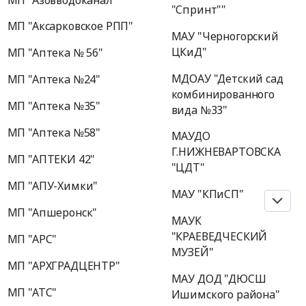
"Спринт""
МП "Аксарковское РПП"
МАУ "Черногорский
ЦКиД"
МП "Аптека № 56"
МДОАУ "Детский сад
МП "Аптека №24"
комбинированного
МП "Аптека №35"
вида №33"
МП "Аптека №58"
МАУДО
Г.НИЖНЕВАРТОВСКА
МП "АПТЕКИ 42"
"ЦДТ"
МП "АПУ-Химки"
МАУ "КПиСП"
МП "Апшеронск"
МАУК
"КРАЕВЕДЧЕСКИЙ
МП "АРС"
МУЗЕЙ"
МП "АРХГРАДЦЕНТР"
МАУ ДОД "ДЮСШ
МП "АТС"
Ишимского района"