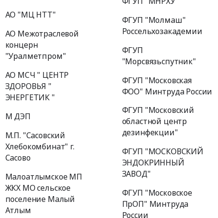
ФГУП "МНРХУ"
АО "МЦ НТТ"
ФГУП "Молмаш"
Россельхозакадемии
АО Межотраслевой
концерн
ФГУП
"Уралметпром"
"Морсвязьспутник"
АО МСЧ " ЦЕНТР
ФГУП "Московская
ЗДОРОВЬЯ "
ФОО" Минтруда России
ЭНЕРГЕТИК "
ФГУП "Московский
М ДЭП
областной центр
дезинфекции"
М.П. "Сасовский
Хлебокомбинат" г.
ФГУП "МОСКОВСКИЙ
Сасово
ЭНДОКРИННЫЙ
ЗАВОД"
Малоатлымское МП
ЖКХ МО сельское
ФГУП "Московское
поселение Малый
ПрОП" Минтруда
Атлым
России