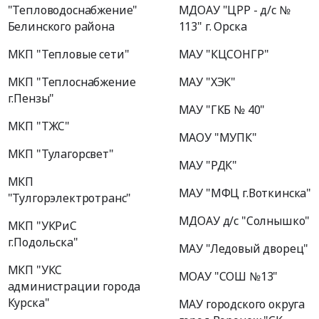
"Тепловодоснабжение"
МДОАУ "ЦРР - д/с №
Белинского района
113" г. Орска
МКП "Тепловые сети"
МАУ "КЦСОНГР"
МКП "Теплоснабжение
МАУ "ХЭК"
г.Пензы"
МАУ "ГКБ № 40"
МКП "ТЖС"
МАОУ "МУПК"
МКП "Тулагорсвет"
МАУ "РДК"
МКП
МАУ "МФЦ г.Воткинска"
"Тулгорэлектротранс"
МДОАУ д/с "Солнышко"
МКП "УКРиС
г.Подольска"
МАУ "Ледовый дворец"
МКП "УКС
МОАУ "СОШ №13"
администрации города
Курска"
МАУ городского округа