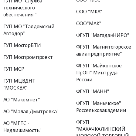
ГУП МО "Служба
технического
ООО "МКА"
обеспечения "
ООО"МАК"
ГУП МО "Талдомский
Автодор"
ФГУП "МагаданНИРО"
ГУП МосгорБТИ
ФГУП "Магнитогорское
авиапредприятие"
ГУП Моспромпроект
ФГУП "Майкопское
ГУП МСР
ПрОП" Минтруда
России
ГУП МЦВДНТ
"МОСКВА"
ФГУП "МАНН"
АО "Макомнет"
ФГУП "Манычское"
Россельхозакадемии
АО "Малая Дмитровка"
ФГУП
АО "МГТС -
"МАХАЧКАЛИНСКИЙ
Недвижимость"