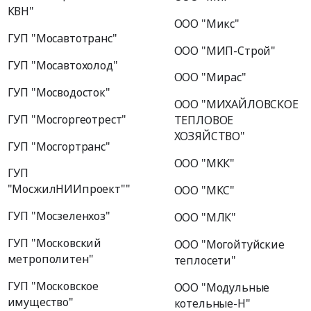
КВН"
ООО "Микс"
ГУП "Мосавтотранс"
ООО "МИП-Строй"
ГУП "Мосавтохолод"
ООО "Мирас"
ГУП "Мосводосток"
ООО "МИХАЙЛОВСКОЕ
ГУП "Мосгоргеотрест"
ТЕПЛОВОЕ
ХОЗЯЙСТВО"
ГУП "Мосгортранс"
ООО "МКК"
ГУП
"МосжилНИИпроект""
ООО "МКС"
ГУП "Мосзеленхоз"
ООО "МЛК"
ГУП "Московский
ООО "Могойтуйские
метрополитен"
теплосети"
ГУП "Московское
ООО "Модульные
имущество"
котельные-Н"