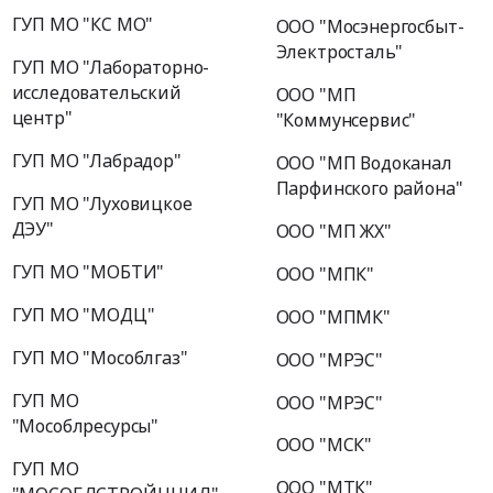
ГУП МО "КС МО"
ООО "Мосэнергосбыт-
Электросталь"
ГУП МО "Лабораторно-
исследовательский
ООО "МП
центр"
"Коммунсервис"
ГУП МО "Лабрадор"
ООО "МП Водоканал
Парфинского района"
ГУП МО "Луховицкое
ДЭУ"
ООО "МП ЖХ"
ГУП МО "МОБТИ"
ООО "МПК"
ГУП МО "МОДЦ"
ООО "МПМК"
ГУП МО "Мособлгаз"
ООО "МРЭС"
ГУП МО
ООО "МРЭС"
"Мособлресурсы"
ООО "МСК"
ГУП МО
ООО "МТК"