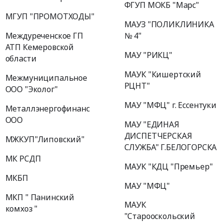
ФГУП МОКБ "Марс"
МГУП "ПРОМОТХОДЫ"
МАУЗ "ПОЛИКЛИНИКА
Междуреченское ГП
№ 4"
АТП Кемеровской
МАУ "РИКЦ"
области
МАУК "Кишертский
Межмуниципальное
РЦНТ"
ООО "Эколог"
МАУ "МФЦ" г. Ессентуки
Металлэнергофинанс
ООО
МАУ "ЕДИНАЯ
ДИСПЕТЧЕРСКАЯ
МЖКУП"Липовский"
СЛУЖБА" Г.БЕЛОГОРСКА
МК РСДП
МАУК "КДЦ "Премьер"
МКБП
МАУ "МФЦ"
МКП " Панинский
МАУК
комхоз "
"Старооскольский