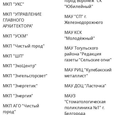
город Воронеж "СК
МКП "УКС"
"Юбилейный"
МКП "УПРАВЛЕНИЕ
МАУ "СП" г.
ГЛАВНОГО
Железнодорожного
АРХИТЕКТОРА"
МАУ КСК
МКП "УСКМ"
"Молодёжный"
МКП "Чистый город"
МАУ Тогульского
района "Редакция
МКП "ШП"
газеты "Сельские огни"
МКП "ЭкоЦентр"
МАУ РИЦ "Кулебакский
МКП "Энгельсгорсвет"
металлист"
МКП "Энергетик"
МАУ ДОЦ "Ласточка"
МКП "Энергия"
МАУЗ
"Стоматологическая
МКП АГО "Чистый
поликлиника №1" г.
город"
Белгорода