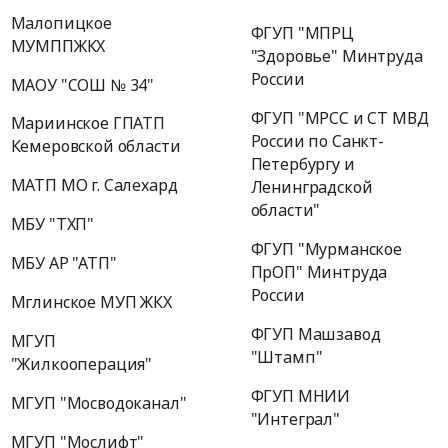
Малопицкое
ФГУП "МПРЦ
МУМППЖКХ
"Здоровье" Минтруда
России
МАОУ "СОШ № 34"
ФГУП "МРСС и СТ МВД
Мариинское ГПАТП
России по Санкт-
Кемеровской области
Петербургу и
МАТП МО г. Салехард
Ленинградской
области"
МБУ "ТХП"
ФГУП "Мурманское
МБУ АР "АТП"
ПрОП" Минтруда
России
Мглинское МУП ЖКХ
ФГУП Машзавод
МГУП
"Штамп"
"Жилкооперация"
ФГУП МНИИ
МГУП "Мосводоканал"
"Интеграл"
МГУП "Мослифт"