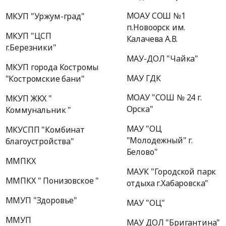
МОАУ СОШ №1
МКУП "Уржум-град"
п.Новоорск им.
МКУП "ЦСП
Калачева А.В.
г.Березники"
МАУ-ДОЛ "Чайка"
МКУП города Костромы
МАУ ГДК
"Костромские бани"
МОАУ "СОШ № 24 г.
МКУП ЖКХ "
Орска"
Коммунальник "
МАУ "ОЦ
МКУСПП "Комбинат
"Молодежный" г.
благоустройства"
Белово"
ММПКХ
МАУК "Городской парк
ММПКХ " Понизовское "
отдыха г.Хабаровска"
ММУП "Здоровье"
МАУ "ОЦ"
ММУП
МАУ ДОЛ "Бригантина"