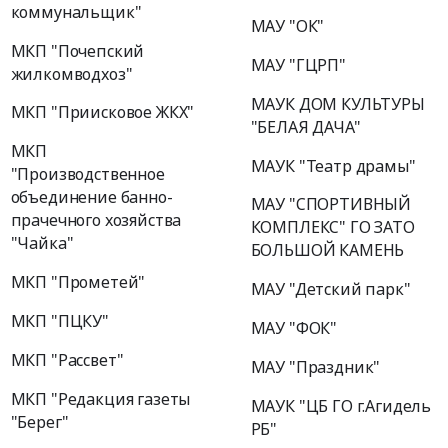
коммунальщик"
МАУ "ОК"
МКП "Почепский
МАУ "ГЦРП"
жилкомводхоз"
МАУК ДОМ КУЛЬТУРЫ
МКП "Приисковое ЖКХ"
"БЕЛАЯ ДАЧА"
МКП
МАУК "Театр драмы"
"Производственное
объединение банно-
МАУ "СПОРТИВНЫЙ
прачечного хозяйства
КОМПЛЕКС" ГО ЗАТО
"Чайка"
БОЛЬШОЙ КАМЕНЬ
МКП "Прометей"
МАУ "Детский парк"
МКП "ПЦКУ"
МАУ "ФОК"
МКП "Рассвет"
МАУ "Праздник"
МКП "Редакция газеты
МАУК "ЦБ ГО г.Агидель
"Берег"
РБ"