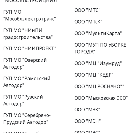
"МОСОБЛСТРОЙЦНИЛ"
ООО "МТС"
ГУП МО
"Мособлэлектротранс"
ООО "МТсК"
ГУП МО "НИиПИ
ООО "МультиКарта"
градостроительства"
ООО "МУП ПО УБОРКЕ
ГУП МО "НИИПРОЕКТ"
ГОРОДА"
ГУП МО "Озерский
ООО "МЦ "Изумруд"
Автодор"
ООО "МЦ "КЕДР"
ГУП МО "Раменский
Автодор"
ООО "МЦ РОСНАНО""
ГУП МО "Рузский
ООО "Мысковская ЭСО"
Автодор"
ООО "МЭК"
ГУП МО "Серебряно-
ООО "МЭН"
Прудский Автодор"
ООО "МЭС"