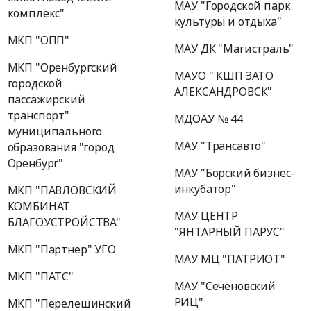
МАУ "Городской парк
комплекс"
культуры и отдыха"
МКП "ОПП"
МАУ ДК "Магистраль"
МКП "Оренбургский
МАУО " КШП ЗАТО
городской
АЛЕКСАНДРОВСК"
пассажирский
транспорт"
МДОАУ № 44
муниципального
МАУ "Трансавто"
образования "город
Оренбург"
МАУ "Борский бизнес-
инкубатор"
МКП "ПАВЛОВСКИЙ
КОМБИНАТ
МАУ ЦЕНТР
БЛАГОУСТРОЙСТВА"
"ЯНТАРНЫЙ ПАРУС"
МКП "Партнер" УГО
МАУ МЦ "ПАТРИОТ"
МКП "ПАТС"
МАУ "Сеченовский
РИЦ"
МКП "Перелешинский