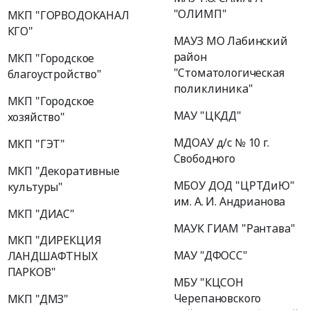
"ОЛИМП"
МКП "ГОРВОДОКАНАЛ
КГО"
МАУЗ МО Лабинский
район
МКП "Городское
"Стоматологическая
благоустройство"
поликлиника"
МКП "Городское
МАУ "ЦКДД"
хозяйство"
МДОАУ д/с № 10 г.
МКП "ГЭТ"
Свободного
МКП "Декоративные
МБОУ ДОД "ЦРТДиЮ"
культуры"
им. А. И. Андрианова
МКП "ДИАС"
МАУК ГИАМ "Рантава"
МКП "ДИРЕКЦИЯ
МАУ "ДФОСС"
ЛАНДШАФТНЫХ
ПАРКОВ"
МБУ "КЦСОН
Черепановского
МКП "ДМЗ"