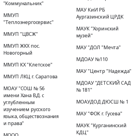
"Коммунальник"
МАУ КиИ РБ
ММУП
Аургазинский ЦРДК
"Теплоэнергосервис"
МАУК "Хоринский
ММУП "ЦВСЖ"
музей"
ММУП ЖКХ пос.
МАУ "ДОЛ "Мечта"
Новогорный
МДОАУ №110
ММУП КХ "Клетское"
МАУ "Центр "Надежда"
ММУП ЛКЦ г. Саратова
МДОАУ "ДЕТСКИЙ САД
МОАУ "СОШ № 56
№ 181"
имени Хана В.Д. с
МОАУДОД ДЮСШ № 1
углубленным
изучением русского
МАУ "ФОК г. Гусева"
языка, обществознания
и права"
МАУК "Курганинский
КДЦ"
МООО