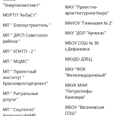
"Энергокомплект"
МАУ "Проектно-
архитектурное бюро"
МОРТП "АнЗаСт"
МАНОУ "Гимназия № 2"
МП " Благоустроитель "
МАУ "ДОЛ "Арчекас"
МП " ДРСП Советского
района "
МБОУ СОШ № 36
с.Дефановка
МП " КПАТП - 2 "
МАУДО ДЭБЦ
МП " МЦМС"
МАУ "ФОК
МП " Проектный
"Железнодорожный"
институт "
Красноярскгорпроект"
МАУК МНИ
"Петроглифы
МП " Ритуальные
Канозера"
услуги "
МБОУ "Вагановская
МП " Соцтепло"
СОШ"
Азовского ННМР