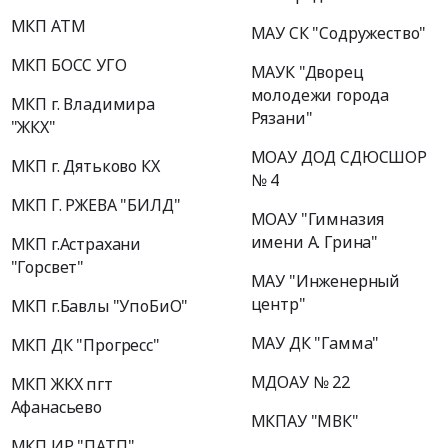
МКП АТМ
МАУ СК "Содружество"
МКП БОСС УГО
МАУК "Дворец
молодежи города
МКП г. Владимира
Рязани"
"ЖКХ"
МОАУ ДОД СДЮСШОР
МКП г. Дятьково КХ
№ 4
МКП Г. РЖЕВА "БИЛД"
МОАУ "Гимназия
имени А. Грина"
МКП г.Астрахани
"Горсвет"
МАУ "Инженерный
центр"
МКП г.Бавлы "УпоБиО"
МАУ ДК "Гамма"
МКП ДК "Прогресс"
МДОАУ № 22
МКП ЖКХ пгт
Афанасьево
МКПАУ "МВК"
МКП ИР "ПАТП"