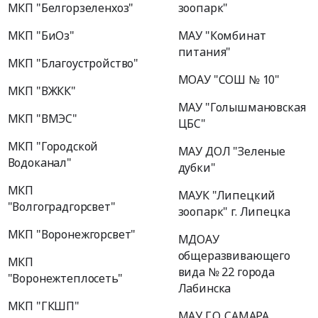
МКП "Белгорзеленхоз"
зоопарк"
МКП "БиОз"
МАУ "Комбинат
питания"
МКП "Благоустройство"
МОАУ "СОШ № 10"
МКП "ВЖКК"
МАУ "Голышмановская
МКП "ВМЭС"
ЦБС"
МКП "Городской
МАУ ДОЛ "Зеленые
Водоканал"
дубки"
МКП
МАУК "Липецкий
"Волгоградгорсвет"
зоопарк" г. Липецка
МКП "Воронежгорсвет"
МДОАУ
общеразвивающего
МКП
вида № 22 города
"Воронежтеплосеть"
Лабинска
МКП "ГКШП"
МАУ Г.О. САМАРА