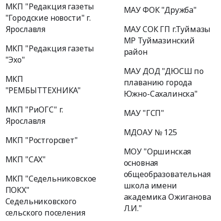
МКП "Редакция газеты
МАУ ФОК "Дружба"
"Городские новости" г.
Ярославля
МАУ СОК ГП г.Туймазы
МР Туймазинский
МКП "Редакция газеты
район
"Эхо"
МАУ ДОД "ДЮСШ по
МКП
плаванию города
"РЕМБЫТТЕХНИКА"
Южно-Сахалинска"
МКП "РиОГС" г.
МАУ "ГСП"
Ярославля
МДОАУ № 125
МКП "Ростгорсвет"
МОУ "Оршинская
МКП "САХ"
основная
общеобразовательная
МКП "Седельниковское
школа имени
ПОКХ"
академика Ожиганова
Седельниковского
Л.И."
сельского поселения