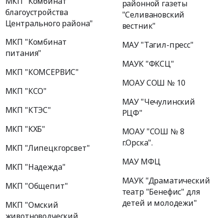
МКП "Комбинат
районной газеты
благоустройства
"Селивановский
Центрального района"
вестник"
МКП "Комбинат
МАУ "Тагил-пресс"
питания"
МАУК "ФКСЦ"
МКП "КОМСЕРВИС"
МОАУ СОШ № 10
МКП "КСО"
МАУ "Чечулинский
МКП "КТЭС"
РЦФ"
МКП "КХБ"
МОАУ "СОШ № 8
г.Орска".
МКП "Липецкгорсвет"
МАУ МФЦ
МКП "Надежда"
МАУК "Драматический
МКП "Общепит"
театр "Бенефис" для
детей и молодежи"
МКП "Омский
животноводческий