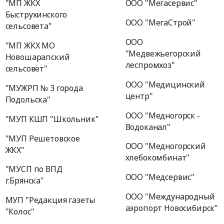
"МП ЖКХ
ООО "Мегасервис"
Быструхинского
ООО "МегаСтрой"
сельсовета"
ООО
"МП ЖКХ МО
"Медвежьегорский
Новошарапский
леспромхоз"
сельсовет"
ООО "Медицинский
"МУЖРП № 3 города
центр"
Подольска"
ООО "Медногорск -
"МУП КШП "Школьник"
Водоканал"
"МУП Решетовское
ООО "Медногорский
ЖКХ"
хлебокомбинат"
"МУСП по ВПД
ООО "Медсервис"
г.Брянска"
ООО "Международный
МУП "Редакция газеты
аэропорт Новосибирск"
"Колос"